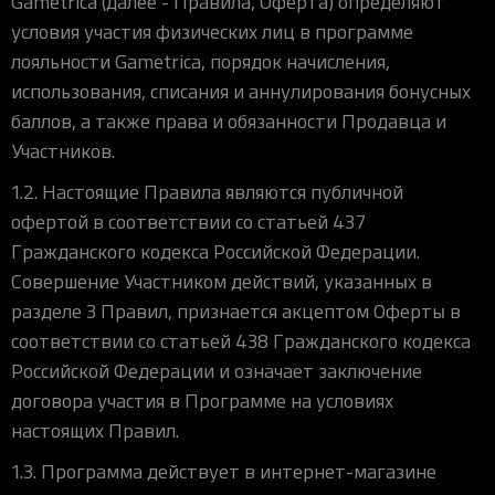
Gametrica (далее - Правила, Оферта) определяют
iOS-приложения
Рюкзаки
Pro Click
Tartarus
Hammerhead
Wireless Control Pod
Kraken Kitty
Goliathus
Pro Click V2
Киберспорт
Аксессуары
условия участия физических лиц в программе
Аксессуары
Аксессуары для мышей
Аксессуары для клавиатур
Аксессуары для аудио
Kiyo
Firefly
Pro Click V2 Vertical
Игровые ивенты
Коллаборации
лояльности Gametrica, порядок начисления,
Новинки
Игровые мыши
Все клавиатуры
Все аудио для ПК
Контроллеры
HyperFlux V2
Pro Type Ergo
использования, списания и аннулирования бонусных
Софт
баллов, а также права и обязанности Продавца и
Освещение
Strider
Pro Type
Synapse 4
Участников.
Ripsaw
Sphex
Pro Glide XXL
Synapse 3
1.2. Настоящие Правила являются публичной
Все устройства
Gigantus
Chroma™ RGB
офертой в соответствии со статьей 437
Pro Glide
THX Spatial
Гражданского кодекса Российской Федерации.
7.1 Sound
Совершение Участником действий, указанных в
разделе 3 Правил, признается акцептом Оферты в
Synapse 2 Legacy
соответствии со статьей 438 Гражданского кодекса
Virtual Ring Light
Российской Федерации и означает заключение
Razer Axon
договора участия в Программе на условиях
Streamer Companion App
настоящих Правил.
Cortex
1.3. Программа действует в интернет-магазине