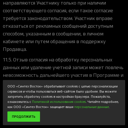
направляются Участнику только при наличии
соответствующего согласия, если такое согласие
требуется законодательством. Участник вправе
отказаться от рекламных сообщений доступным
способом, указанным в сообщении, в личном
кабинете или путем обращения в поддержку
Продавца.
11.5. Отзыв согласия на обработку персональных
данных или удаление учетной записи может повлечь
невозможность дальнейшего участия в Программе и
прекращение начисления или использования Баллов,
ООО «Синтез Восток» обрабатывает cookies с целью персонализации
если без соответствующих данных исполнение
сервисов и чтобы пользоваться веб-сайтом было удобнее. Вы можете
запретить обработку cookies в настройках браузера. Пожалуйста,
Правил невозможно.
ознакомьтесь с
Политикой использования cookies
. Читайте подробнее,
как ООО «Синтез Восток» защищает ваши
персональные данные
.
12. Изменение и прекращение Программы
ПРОДОЛЖИТЬ
12.1. Продавец вправе в любой момент изменять