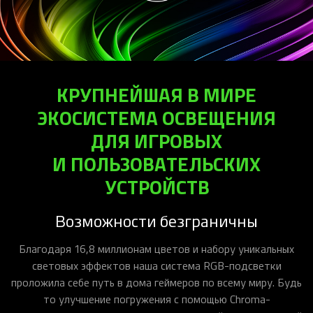
iOS-приложения
Рюкзаки
Pro Click
Tartarus
Hammerhead
Wireless Control Pod
Kraken Kitty
Goliathus
Pro Click V2
Киберспорт
Аксессуары
Аксессуары
Аксессуары для мышей
Аксессуары для клавиатур
Аксессуары для аудио
Kiyo
Firefly
Pro Click V2 Vertical
Игровые ивенты
Коллаборации
Новинки
Игровые мыши
Все клавиатуры
Все аудио для ПК
Контроллеры
HyperFlux V2
Pro Type Ergo
Софт
Освещение
Strider
Pro Type
Synapse 4
КРУПНЕЙШАЯ В МИРЕ
Ripsaw
Sphex
Pro Glide XXL
Synapse 3
ЭКОСИСТЕМА ОСВЕЩЕНИЯ
Все устройства
Gigantus
Chroma™ RGB
ДЛЯ ИГРОВЫХ
Pro Glide
THX Spatial
И ПОЛЬЗОВАТЕЛЬСКИХ
7.1 Sound
УСТРОЙСТВ
Synapse 2 Legacy
Возможности безграничны
Virtual Ring Light
Razer Axon
Благодаря 16,8 миллионам цветов и набору уникальных
световых эффектов наша система RGB-подсветки
Streamer Companion App
проложила себе путь в дома геймеров по всему миру. Будь
Cortex
то улучшение погружения с помощью Chroma-