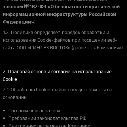
iOS-приложения
Рюкзаки
Pro Click
Tartarus
Hammerhead
Wireless Control Pod
Kraken Kitty
Goliathus
Pro Click V2
Киберспорт
Аксессуары
законом №182-ФЗ «О безопасности критической
Аксессуары
Аксессуары для мышей
Аксессуары для клавиатур
Аксессуары для аудио
Kiyo
Firefly
Pro Click V2 Vertical
информационной инфраструктуры Российской
Игровые ивенты
Коллаборации
Федерации»
.
Новинки
Игровые мыши
Все клавиатуры
Все аудио для ПК
Контроллеры
HyperFlux V2
Pro Type Ergo
Софт
Освещение
Strider
Pro Type
Synapse 4
1.2. Политика определяет порядок обработки и
использования Cookie-файлов при посещении веб-
Ripsaw
Sphex
Pro Glide XXL
Synapse 3
сайта ООО «СИНТЕЗ ВОСТОК» (далее — «Компания»).
Все устройства
Gigantus
Chroma™ RGB
Pro Glide
THX Spatial
7.1 Sound
2. Правовая основа и согласие на использование
Cookie
Synapse 2 Legacy
2.1. Обработка Cookie-файлов осуществляется на
Virtual Ring Light
основании:
Razer Axon
Streamer Companion App
Согласия пользователя
Требований законодательства РФ
Cortex
Внутренних регламентов Компании