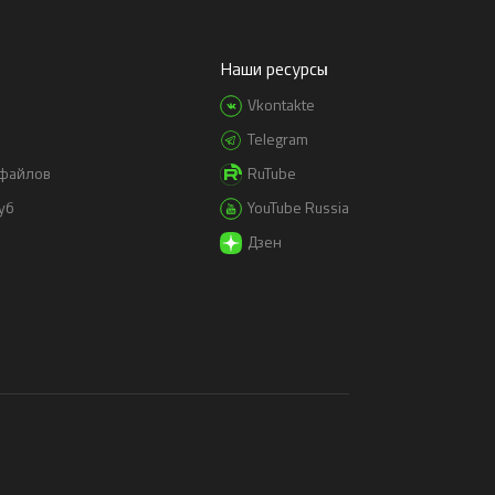
Наши ресурсы
Vkontakte
Telegram
-файлов
RuTube
уб
YouTube Russia
Дзен