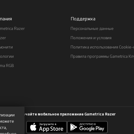
пания
Поддержка
metrica Razer
Персональные данные
zer
Положения и условия
ьюнити
Политика использования Cookie
нологии
Правила программы Gametrica Кл
oma RGB
Скачайте мобильное приложение Gametrica Razer
лизации
 можете
ста,
одробнее,