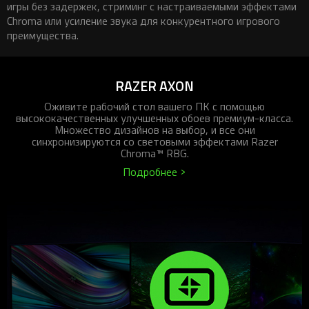
iOS-приложения
игры без задержек, стриминг с настраиваемыми эффектами
Рюкзаки
Pro Click
Tartarus
Hammerhead
Wireless Control Pod
Kraken Kitty
Goliathus
Pro Click V2
Киберспорт
Аксессуары
Chroma или усиление звука для конкурентного игрового
Аксессуары
Аксессуары для мышей
Аксессуары для клавиатур
Аксессуары для аудио
Kiyo
Firefly
Pro Click V2 Vertical
Игровые ивенты
преимущества.
Коллаборации
Новинки
Игровые мыши
Все клавиатуры
Все аудио для ПК
Контроллеры
HyperFlux V2
Pro Type Ergo
Софт
Освещение
Strider
Pro Type
Synapse 4
RAZER AXON
Ripsaw
Sphex
Pro Glide XXL
Synapse 3
Оживите рабочий стол вашего ПК с помощью
высококачественных улучшенных обоев премиум-класса.
Все устройства
Gigantus
Chroma™ RGB
Множество дизайнов на выбор, и все они
синхронизируются со световыми эффектами Razer
Pro Glide
THX Spatial
Chroma™ RBG.
7.1 Sound
Подробнее >
Synapse 2 Legacy
Virtual Ring Light
Razer Axon
Streamer Companion App
Cortex