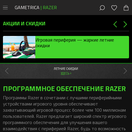
GAMETRICA
| RAZER
8 (800) 200-28-81
Москва
,
Россия
АКЦИИ И СКИДКИ
СКИДКИ
Игровая периферия — жаркие летние
скидки
Магазин
Акции
ПК
Мыши
Мыши Razer
ЛЕТНИЕ СКИДКИ
Консоли
ЗДЕСЬ >
Клавиатуры
Cobra
Клавиатуры Razer
PlayStation
Наушники
DeathAdder
Huntsman
Мобильные
ПРОГРАММНОЕ ОБЕСПЕЧЕНИЕ RAZER
Наушники Razer
Xbox
Наушники
Колонки
Viper
Blackwidow
Kraken
Программы Razer в сочетании с лучшими периферийными
Колонки Razer
Новости
Контроллеры
устройствами игрового уровня обеспечивают
Коврики
Naga
Ornata
Blackshark
Leviathan
Новые игры
Стриминг Razer
захватывающий игровой процесс более чем 100 миллионам
Бонусы
Аксессуары
Геймпады
Basilisk
Joro
Barracuda
Nommo
Moray
пользователей. Razer предлагает широкий спектр игрового
Игровая периферия
Коврики Razer
программного обеспечения для улучшения вашего
Android-приложения
Стриминг
Orochi V2
Pro Type
Kraken Kitty
Clio
Seiren
Atlas
Сетапы и гайды
Офисный Razer
взаимодействия с периферией Razer, будь то возможность