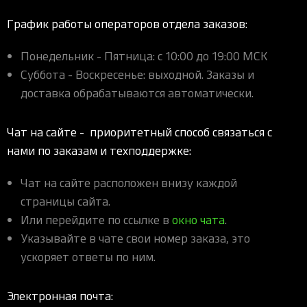
iOS-приложения
Рюкзаки
Pro Click
Tartarus
Hammerhead
Wireless Control Pod
Kraken Kitty
Goliathus
Pro Click V2
Киберспорт
Аксессуары
График работы операторов отдела заказов:
Аксессуары
Аксессуары для мышей
Аксессуары для клавиатур
Аксессуары для аудио
Kiyo
Firefly
Pro Click V2 Vertical
Игровые ивенты
Коллаборации
Новинки
Игровые мыши
Все клавиатуры
Все аудио для ПК
Контроллеры
HyperFlux V2
Pro Type Ergo
Понедельник - Пятница: с 10:00 до 19:00 МСК
Софт
Суббота - Воскресенье: выходной. Заказы и
Освещение
Strider
Pro Type
Synapse 4
доставка обрабатываются автоматически.
Ripsaw
Sphex
Pro Glide XXL
Synapse 3
Все устройства
Gigantus
Chroma™ RGB
Чат на сайте - приоритетный способ связаться с
Pro Glide
THX Spatial
нами по заказам и техподдержке:
7.1 Sound
Чат на сайте расположен внизу каждой
Synapse 2 Legacy
страницы сайта.
Virtual Ring Light
Или перейдите по ссылке в
окно чата
.
Указывайте в чате свои номер заказа, это
Razer Axon
ускоряет ответы по ним.
Streamer Companion App
Cortex
Электронная почта: