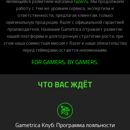
являющийся развитием магазина
razer.ru
. Мы продолжаем
iOS-приложения
Рюкзаки
Pro Click
Tartarus
Hammerhead
Wireless Control Pod
Kraken Kitty
Goliathus
Pro Click V2
Киберспорт
Аксессуары
работу с тем же уровнем сервиса, экспертизы и
Аксессуары
Аксессуары для мышей
Аксессуары для клавиатур
Аксессуары для аудио
Kiyo
Firefly
Pro Click V2 Vertical
Игровые ивенты
ответственности, предлагая клиентам только
Коллаборации
оригинальную продукцию Razer с официальной гарантией
Новинки
Игровые мыши
Все клавиатуры
Все аудио для ПК
Контроллеры
HyperFlux V2
Pro Type Ergo
Софт
производителя. Название Gametrica отражает развитие
Освещение
Strider
Pro Type
Synapse 4
нашей платформы и долгосрочную стратегию роста, при
Ripsaw
Sphex
Pro Glide XXL
Synapse 3
этом наша совместная миссия с Razer и наши обязательства
перед геймерами остаются неизменными.
Все устройства
Gigantus
Chroma™ RGB
Pro Glide
THX Spatial
7.1 Sound
Synapse 2 Legacy
ЧТО ВАС ЖДЁТ
Virtual Ring Light
Razer Axon
Streamer Companion App
Cortex
Gametrica Клуб: Программа лояльности