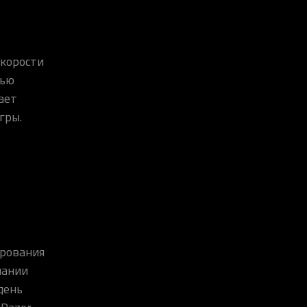
скорости
тью
ает
гры.
ирования
пании
день
 Razer