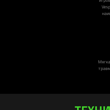
Ves
наи
Мягка
травм
ТЕХНИ