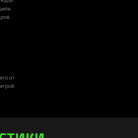
дили
ров.
его от
игрой.
ИСТИКИ