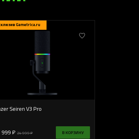
склюзив Gametrica.ru
zer Seiren V3 Pro
 999 ₽
В КОРЗИНУ
24 999 ₽