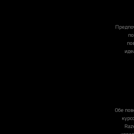
Предпоч
по
по
иде
Обе пов
курс
Raz
игров