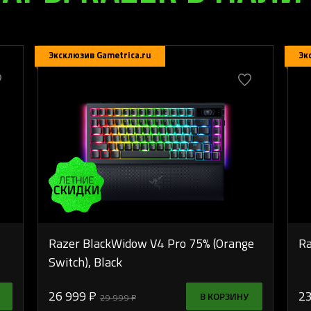
Эксклюзив Gametrica.ru
Эк
Razer BlackWidow V4 Pro 75% (Orange
Ra
Switch), Black
26 999 ₽
23
В КОРЗИНУ
29 999 ₽