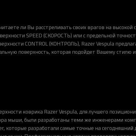
итаете ли Вы расстреливать своих врагов на высокой 
верхности SPEED (СКОРОСТЬ) или с предельной точнос
верхности CONTROL (КОНТРОЛЬ), Razer Vespula предлаг
альную поверхность, которая подойдет Вашему стилю и
ерхности коврика Razer Vespula, для лучшего позицион
ора мыши, были разработаны теми же инженерами ком
er, которые разработали самые точные на сегодняшний 
ые мыши. Профессиональные игроки проверяли коврик