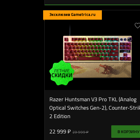
Эксклюзив Gametrica.ru
Razer Huntsman V3 Pro TKL (Analog
Optical Switches Gen-2), Counter-Stri
2 Edition
22 999 ₽
В КОРЗИНУ
23 999 ₽