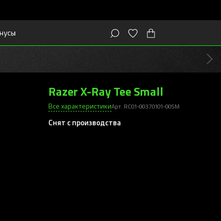
нусы
Razer X-Ray Tee Small
Все характеристики
Арт. RC01-00370101-00SM
Снят с производства