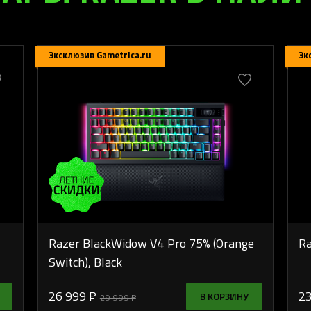
Эксклюзив Gametrica.ru
Эк
Razer BlackWidow V4 Pro 75% (Orange
Ra
Switch), Black
26 999 ₽
23
В КОРЗИНУ
29 999 ₽