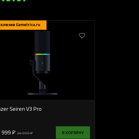
склюзив Gametrica.ru
zer Seiren V3 Pro
 999 ₽
В КОРЗИНУ
24 999 ₽