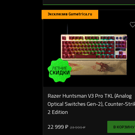
Эксклюзив Gametrica.ru
Razer Huntsman V3 Pro TKL (Analog
Optical Switches Gen-2), Counter-Stri
2 Edition
22 999 ₽
В КОРЗИНУ
23 999 ₽