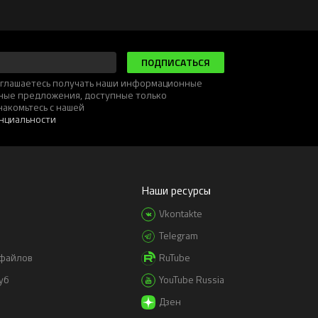
ПОДПИСАТЬСЯ
соглашаетесь получать наши информационные
ьные предложения, доступные только
накомьтесь с нашей
нциальности
Наши ресурсы
Vkontakte
Telegram
-файлов
RuTube
уб
YouTube Russia
Дзен