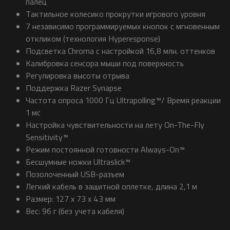
палец
Тактильное колесико прокрутки игрового уровня
7 независимо программируемых кнопок с мгновенным
откликом (технология Hyperesponse)
Подсветка Chroma с настройкой 16,8 млн. оттенков
Калибровка сенсора мыши под поверхность
Регулировка высоты отрыва
Поддержка Razer Synapse
Частота опроса 1000 Гц Ultrapolling™/ Время реакции
1 мс
Настройка чувствительности на лету On-The-Fly
Sensitivity™
Режим постоянной готовности Always-On™
Бесшумные ножки Ultraslick™
Позолоченный USB-разъем
Легкий кабель в защитной оплетке, длина 2,1 м
Размер: 127 x 73 x 43 мм
Вес: 96 г (без учета кабеля)