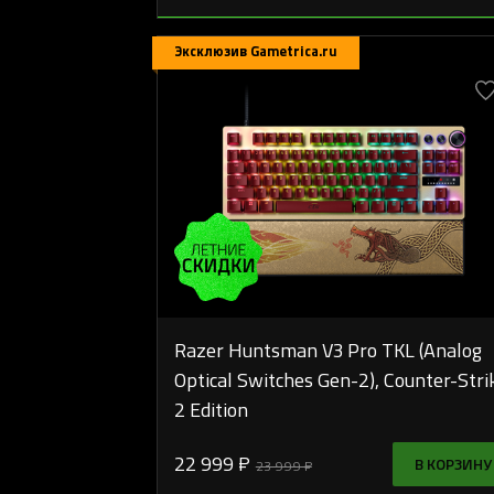
Эксклюзив Gametrica.ru
Razer Huntsman V3 Pro TKL (Analog
Optical Switches Gen-2), Counter-Stri
2 Edition
22 999 ₽
В КОРЗИНУ
23 999 ₽