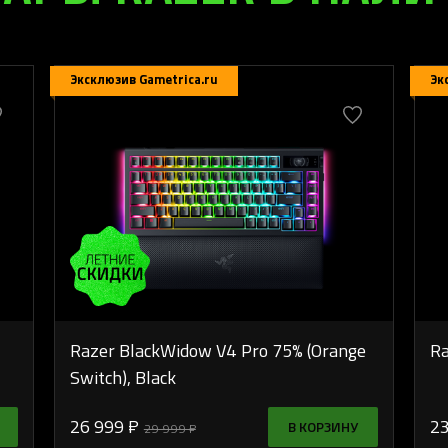
Эксклюзив Gametrica.ru
Эк
Razer BlackWidow V4 Pro 75% (Orange
Ra
Switch), Black
26 999 ₽
23
В КОРЗИНУ
29 999 ₽