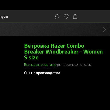
нусы
Ветровка Razer Combo
Breaker Windbreaker - Women
S size
Все характеристики
Арт. RGS5W10S2F-01-00SM
Снят с производства