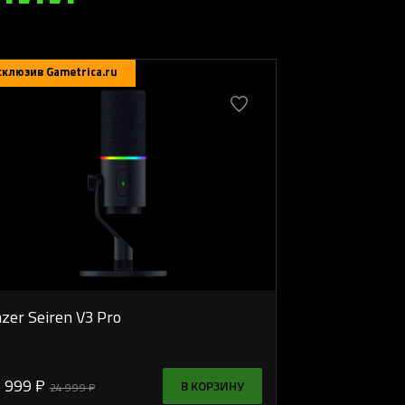
склюзив Gametrica.ru
zer Seiren V3 Pro
 999 ₽
В КОРЗИНУ
24 999 ₽