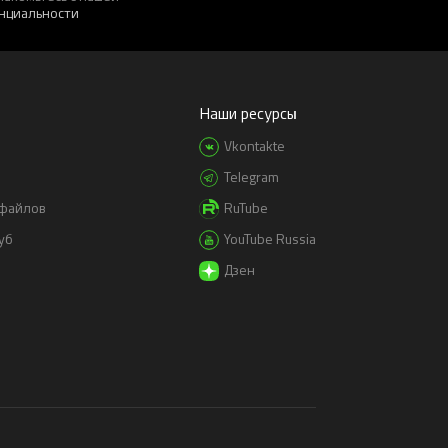
нциальности
Наши ресурсы
Vkontakte
Telegram
-файлов
RuTube
уб
YouTube Russia
Дзен