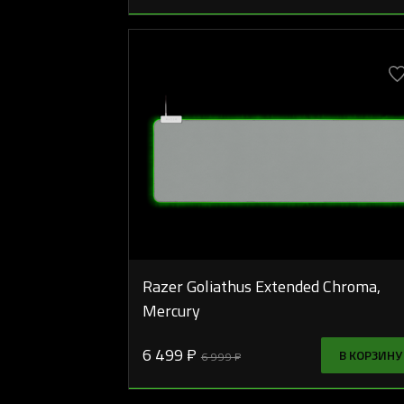
Razer Goliathus Extended Chroma,
Mercury
6 499 ₽
В КОРЗИНУ
6 999 ₽