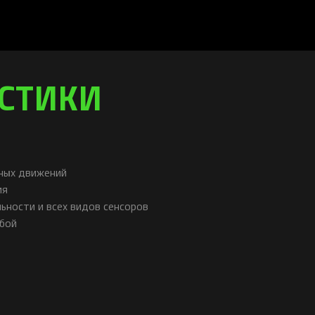
ИСТИКИ
тных движений
ия
ьности и всех видов сенсоров
обой