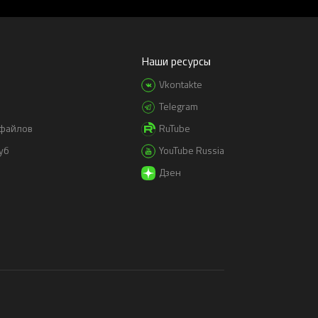
Наши ресурсы
Vkontakte
Telegram
-файлов
RuTube
уб
YouTube Russia
Дзен