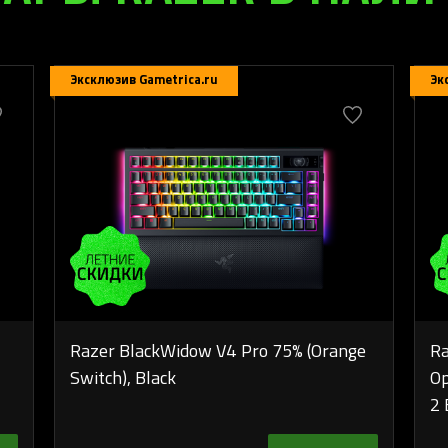
Эксклюзив Gametrica.ru
Эк
Razer BlackWidow V4 Pro 75% (Orange
Ra
Switch), Black
Op
2 