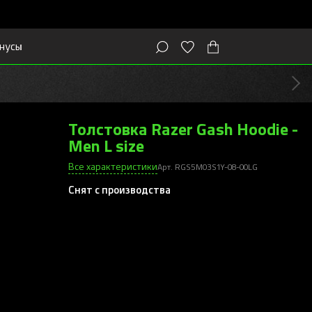
нусы
Толстовка Razer Gash Hoodie -
Men L size
Все характеристики
Арт. RGS5M03S1Y-08-00LG
Снят с производства