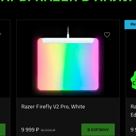
Но
Razer Firefly V2 Pro, White
Ra
Ed
9 999 ₽
9 
В КОРЗИНУ
10 999 ₽