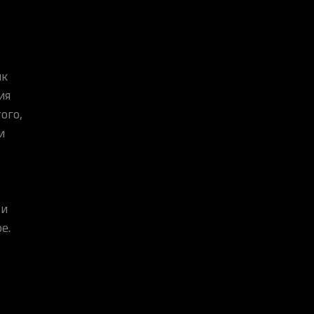
ик
ия
ого,
и
 и
е.