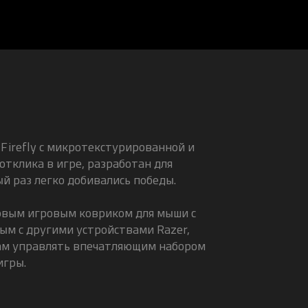
Firefly с микротекстурированной и
тклика в игре, разработан для
й раз легко добивались победы.
ервым игровым ковриком для мыши с
м с другими устройствами Razer,
ам управлять впечатляющим набором
игры.