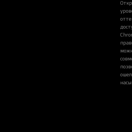
Откр
уров
отте
дост
Chro
прав
можн
совм
позв
ошел
насы