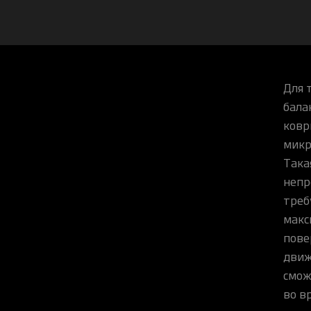
Для 
бала
ковр
микр
Така
непр
треб
макс
пове
движ
смож
во в