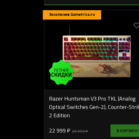
Эксклюзив Gametrica.ru
Razer Huntsman V3 Pro TKL (Analog
Optical Switches Gen-2), Counter-Stri
2 Edition
22 999 ₽
В КОРЗИНУ
23 999 ₽