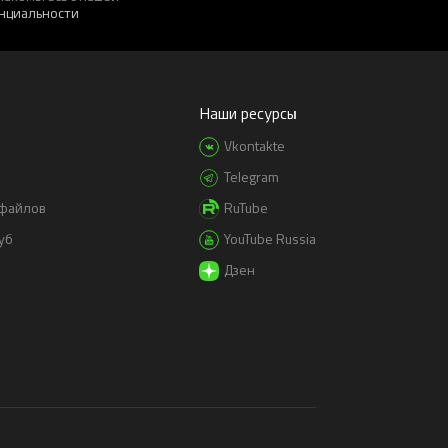
нциальности
Наши ресурсы
Vkontakte
Telegram
-файлов
RuTube
уб
YouTube Russia
Дзен