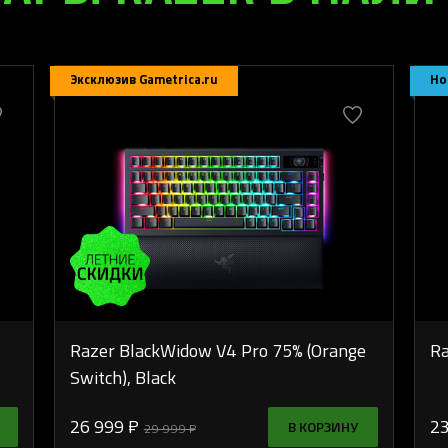
Эксклюзив Gametrica.ru
Но
Razer BlackWidow V4 Pro 75% (Orange
Ra
Switch), Black
26 999 ₽
23
В КОРЗИНУ
29 999 ₽