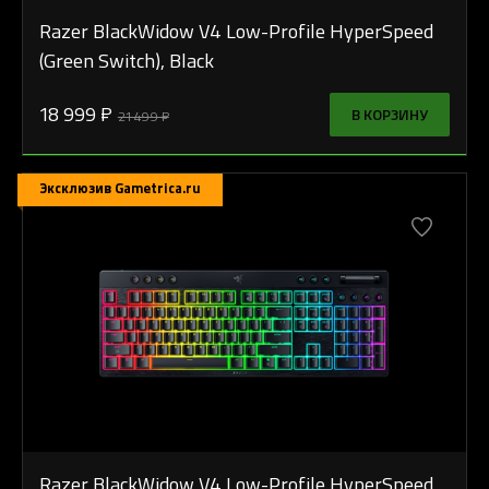
Razer BlackWidow V4 Low-Profile HyperSpeed
(Green Switch), Black
18 999 ₽
В КОРЗИНУ
21 499 ₽
Эксклюзив Gametrica.ru
Razer BlackWidow V4 Low-Profile HyperSpeed