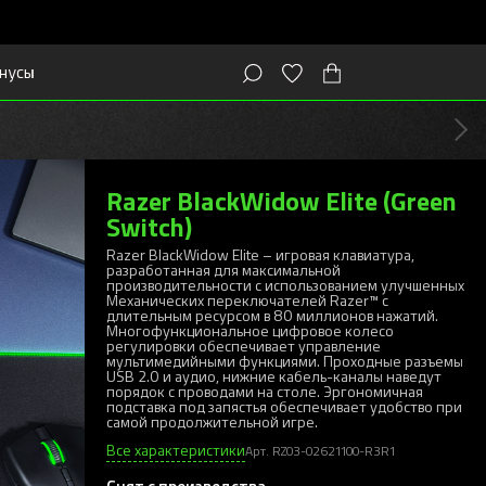
нусы
Razer BlackWidow Elite (Green
Switch)
Razer BlackWidow Elite – игровая клавиатура,
разработанная для максимальной
производительности с использованием улучшенных
Механических переключателей Razer™ с
длительным ресурсом в 80 миллионов нажатий.
Многофункциональное цифровое колесо
регулировки обеспечивает управление
мультимедийными функциями. Проходные разъемы
USB 2.0 и аудио, нижние кабель-каналы наведут
порядок с проводами на столе. Эргономичная
подставка под запястья обеспечивает удобство при
самой продолжительной игре.
Все характеристики
Арт. RZ03-02621100-R3R1
Снят с производства