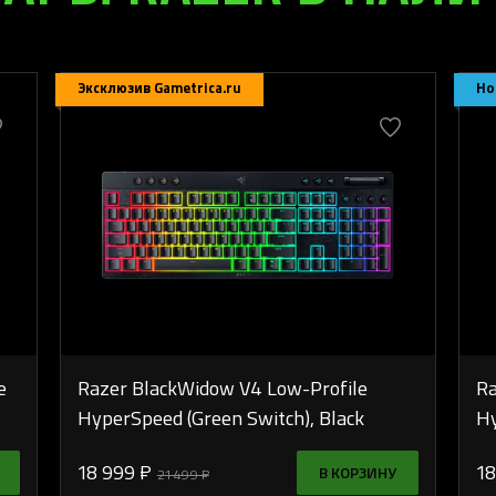
Эксклюзив Gametrica.ru
Но
e
Razer BlackWidow V4 Low-Profile
Ra
HyperSpeed (Green Switch), Black
Hy
18 999 ₽
18
В КОРЗИНУ
21 499 ₽