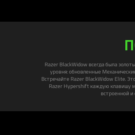
П
Razer BlackWidow всегда была золот
уровня: обновленные Механически
Встречайте Razer BlackWidow Elite. Э
Razer Hypershift каждую клавишу 
встроенной и