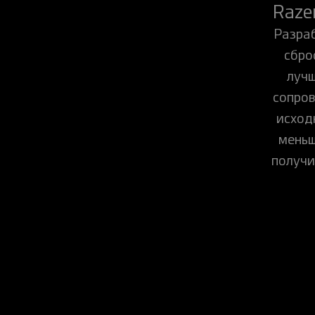
Raze
Разра
сбро
лучш
сопров
исход
меньш
получи