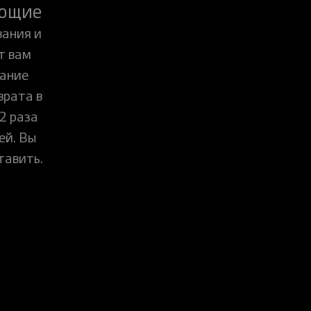
ающие
ания и
т вам
вание
врата в
2 раза
ей. Вы
тавить.