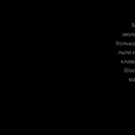
М
эвол
большу
пыли 
клав
Bla
ма