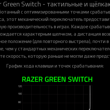
r Green Switch - тактильные и щёлк
ботанный с оптимизированными точками срабатыв
са, этот механический переключатель предостави
ую производительность в играх. Каждое срабаты
ождается характерным щелчком, а дистанция воз
ное положение (для повторного выстрела), почти в 
е, чем у стандартных механических переключател
те скорость, которую раньше не могли даже предс
График хода клавиши и точек срабатывания: