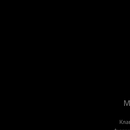
М
Кла