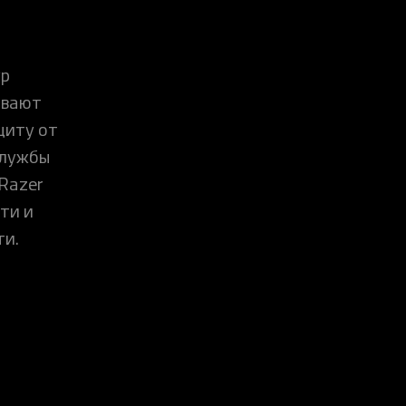
ур
ивают
щиту от
службы
Razer
ти и
ти.