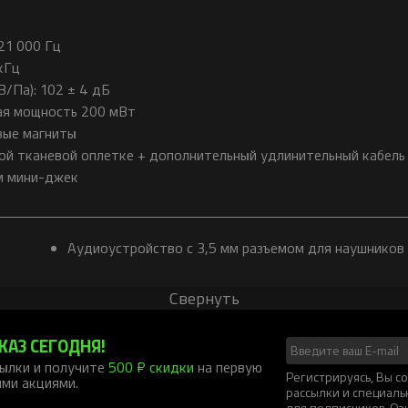
21 000 Гц
кГц
В/Па): 102 ± 4 дБ
ая мощность 200 мВт
вые магниты
ной тканевой оплетке + дополнительный удлинительный кабель
м мини-джек
Аудиоустройство с 3,5 мм разъемом для наушников
Свернуть
КАЗ СЕГОДНЯ!
ылки и получите
500 ₽ скидки
на первую
Регистрируясь, Вы 
ими акциями.
рассылки и специал
для подписчиков. Оз