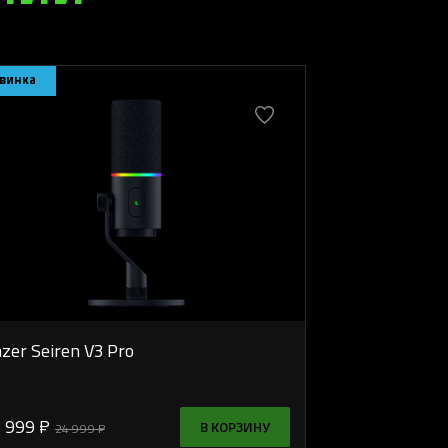
винка
zer Seiren V3 Pro
 999 ₽
В КОРЗИНУ
24 999 ₽