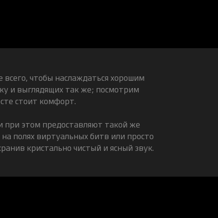
 всего, чтобы наслаждаться хорошим
ку и выглядящих так же; посмотрим
есте стоит комфорт.
 и при этом предоставляют такой же
 на полях виртуальных битв или просто
ранив кристально чистый и ясный звук.