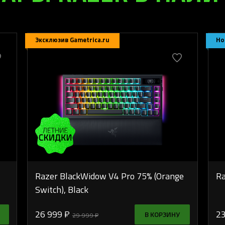
Эксклюзив Gametrica.ru
Но
Razer BlackWidow V4 Pro 75% (Orange
Ra
Switch), Black
26 999 ₽
23
В КОРЗИНУ
29 999 ₽