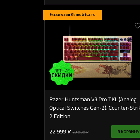
Эксклюзив Gametrica.ru
Razer Huntsman V3 Pro TKL (Analog
Optical Switches Gen-2), Counter-Stri
2 Edition
22 999 ₽
В КОРЗИНУ
23 999 ₽