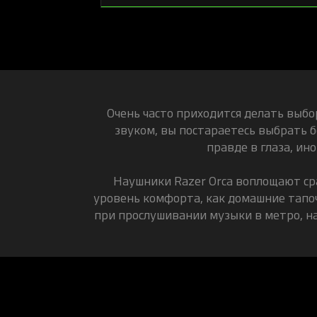
Очень часто приходится делать выб
звуком, вы постараетесь выбрать 
правде в глаза, ин
Наушники Razer Orca воплощают сра
уровень комфорта, как домашние тапоч
при прослушивании музыки в метро, на