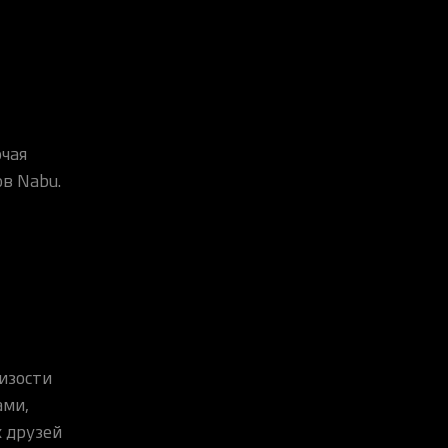
чая
в Nabu.
лизости
ами,
 друзей