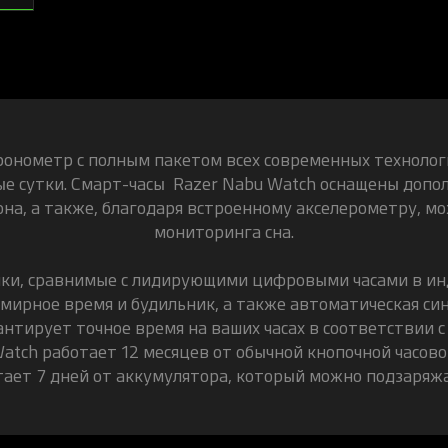
онометр с полным пакетом всех современных технологи
глые сутки. Смарт-часы Razer Nabu Watch оснащены доп
на, а также, благодаря встроенному акселерометру, м
мониторинга сна.
ки, сравнимые с лидирующими цифровыми часами в инд
семирное время и будильник, а также автоматическая с
рантирует точное время на ваших часах в соответствии 
atch работает 12 месяцев от обычной кнопочной часово
ает 7 дней от аккумулятора, который можно подзаряжа