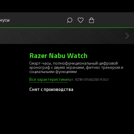
нусы
Razer Nabu Watch
Смарт-часы, полнофункциональный цифровой
хронограф с двумя экранами, фитнес трекером и
социальными функциями
Все характеристики
Арт. RZ18-01560200-R3G1
Снят с производства