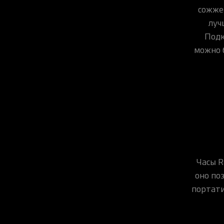
сожжен
луч
Подк
можно 
Часы R
оно по
портати