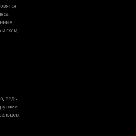
новятся
еса.
анные
и схем,
о, ведь
другими
дельцев.