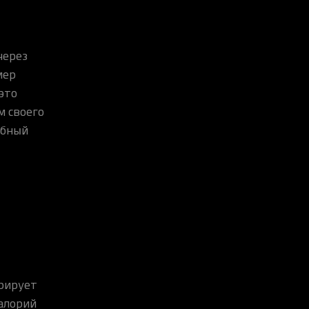
через
мер
это
м своего
обный
рирует
калорий