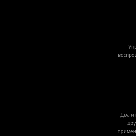
Уп
воспро
Два и 
дру
примен