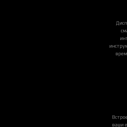
Дисп
см
ин
инструм
врем
Встро
ваши е