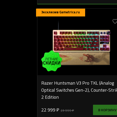
Эксклюзив Gametrica.ru
Razer Huntsman V3 Pro TKL (Analog
Optical Switches Gen-2), Counter-Stri
2 Edition
22 999 ₽
В КОРЗИНУ
23 999 ₽