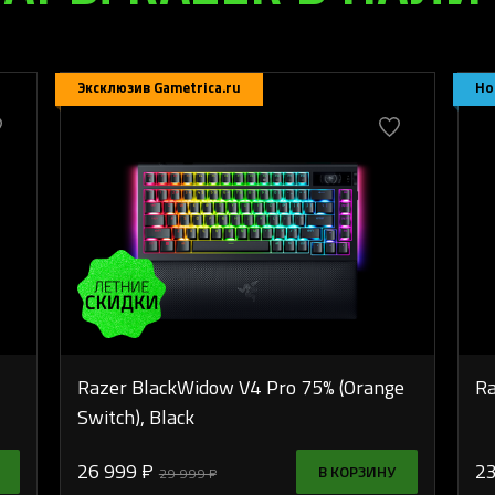
Эксклюзив Gametrica.ru
Но
Razer BlackWidow V4 Pro 75% (Orange
Ra
Switch), Black
26 999 ₽
23
В КОРЗИНУ
29 999 ₽