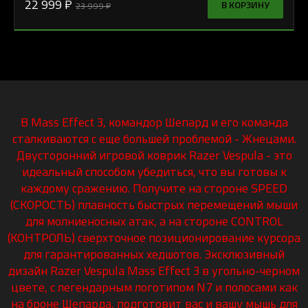
22 999 ₽
В КОРЗИНУ
23 999 ₽
В Mass Effect 3, командор Шепард и его команда
сталкиваются с еще большей проблемой - Жнецами.
Двусторонний игровой коврик Razer Vespula - это
идеальный способом убедиться, что вы готовы к
каждому сражению. Получите на стороне SPEED
(СКОРОСТЬ) плавность быстрых перемещений мыши
для молниеносных атак, а на стороне CONTROL
(КОНТРОЛЬ) сверхточное позиционирование курсора
для гарантированных хедшотов. Эксклюзивный
дизайн Razer Vespula Mass Effect 3 в угольно-черном
цвете, с легендарным логотипом N7 и полосами как
на броне Шепарда, подготовит вас и вашу мышь для