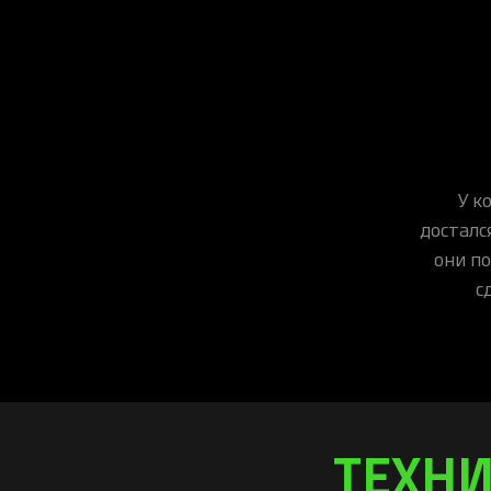
У к
досталс
они по
с
ТЕХНИ