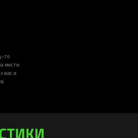
у-то
а месте:
з вас и
в.
ИСТИКИ