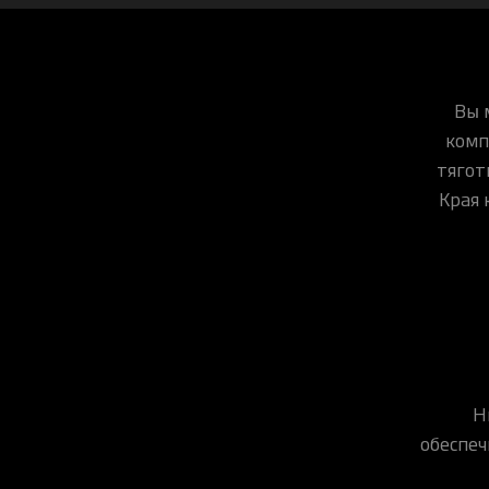
Вы 
комп
тягот
Края 
Н
обеспеч