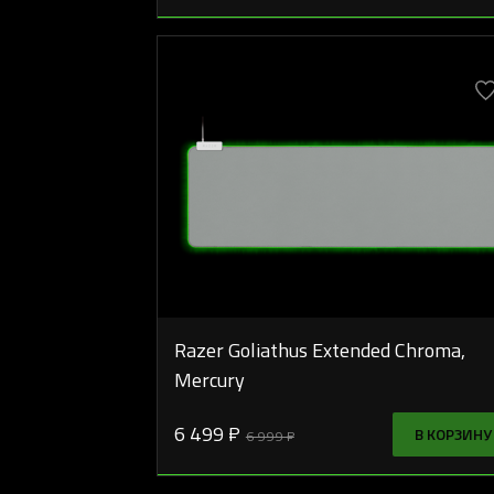
Razer Goliathus Extended Chroma,
Mercury
6 499 ₽
В КОРЗИНУ
6 999 ₽