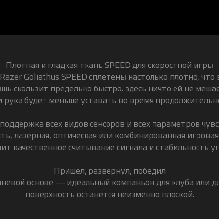
Плотная и гладкая ткань SPEED для скоростной игры
azer Goliathus SPEED сплетены настолько плотно, что 
шь скользит предельно быстро: здесь ничто ей не меша
и рука будет меньше уставать во время продолжительн
поддержка всех видов сенсоров и всех параметров чув
сть, лазерная, оптическая или комбинированная игрова
ечит качественное считывание сигнала и стабильность уп
Пришел, развернул, победил
аневой основе — идеальный компаньон для клуба или дл
поверхность останется неизменно плоской.