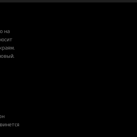
о на
носит
краям.
новый.
он
двинется