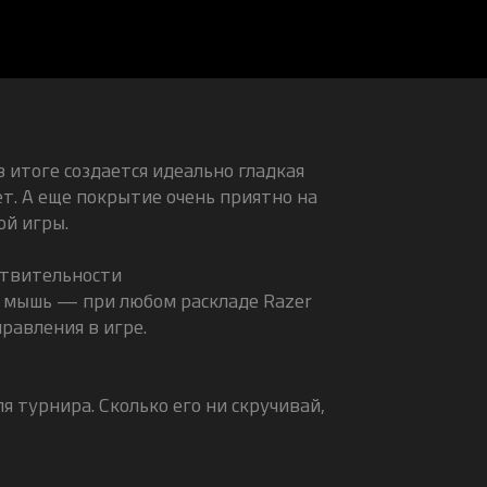
в итоге создается идеально гладкая
ет. А еще покрытие очень приятно на
ой игры.
ствительности
я мышь — при любом раскладе Razer
равления в игре.
я турнира. Сколько его ни скручивай,