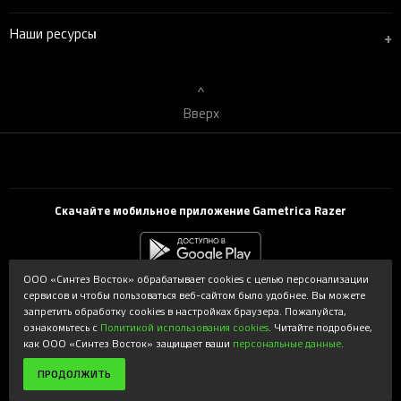
Наши ресурсы
+
Вверх
Скачайте мобильное приложение Gametrica Razer
ООО «Синтез Восток» обрабатывает cookies с целью персонализации
сервисов и чтобы пользоваться веб-сайтом было удобнее. Вы можете
Powered by Syntes. Интернет-магазин gametrica.ru поддерживается и
запретить обработку cookies в настройках браузера. Пожалуйста,
обслуживается ООО «Синтез Восток». Copyright © 2026 ООО «Синтез
ознакомьтесь с
Политикой использования cookies
. Читайте подробнее,
Восток». Все права защищены.
как ООО «Синтез Восток» защищает ваши
персональные данные
.
Используемые торговые марки принадлежат соответствующим
владельцам и используются с разрешения владельцев.
ПРОДОЛЖИТЬ
По всем вопросам обращайтесь в чат.