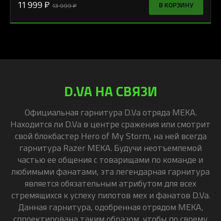
11 999 ₽
В КОРЗИНУ
13 999 ₽
D.VA НА СВЯЗИ
Официальная гарнитура D.Va отряда MEKA.
Находится ли D.Va в центре сражения или смотрит
свой блокбастер Hero of My Storm, на ней всегда
гарнитура Razer MEKA. Будучи неотъемлемой
частью ее общения с товарищами по команде и
любимыми фанатами, эта легендарная гарнитура
является обязательным атрибутом для всех
стремящихся к успеху пилотов мех и фанатов D.Va.
Данная гарнитура, одобренная отрядом MEKA,
спроектирована таким образом, чтобы по своему