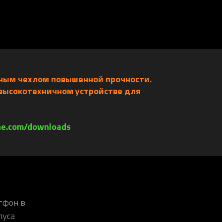
тным чехлом повышенной прочности.
 высокотехничном устройстве для
e.com/downloads
тфон в
пуса