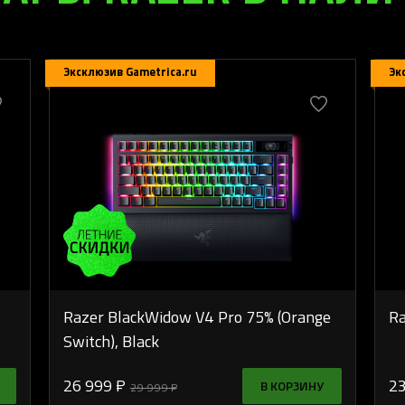
Эксклюзив Gametrica.ru
Эк
Razer BlackWidow V4 Pro 75% (Orange
Ra
Switch), Black
26 999 ₽
23
В КОРЗИНУ
29 999 ₽