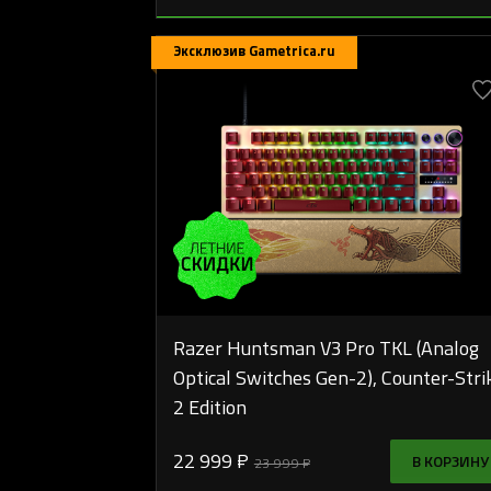
Эксклюзив Gametrica.ru
Razer Huntsman V3 Pro TKL (Analog
Optical Switches Gen-2), Counter-Stri
2 Edition
22 999 ₽
В КОРЗИНУ
23 999 ₽