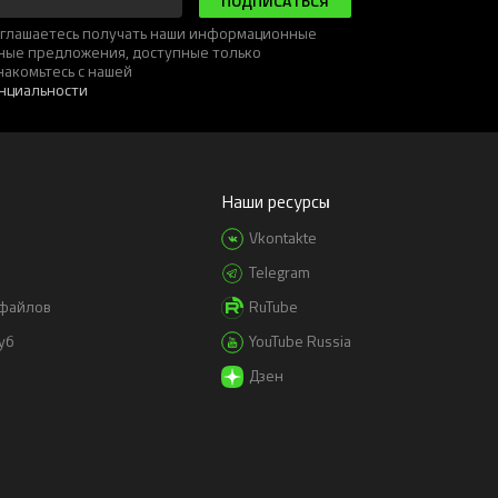
ПОДПИСАТЬСЯ
соглашаетесь получать наши информационные
ьные предложения, доступные только
накомьтесь с нашей
нциальности
Наши ресурсы
Vkontakte
Telegram
-файлов
RuTube
уб
YouTube Russia
Дзен