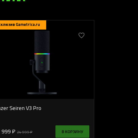
склюзив Gametrica.ru
zer Seiren V3 Pro
 999 ₽
В КОРЗИНУ
24 999 ₽