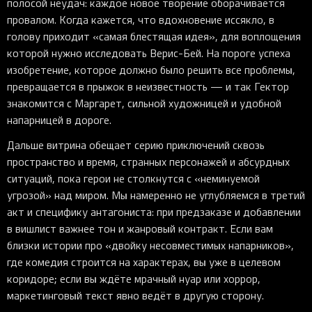
полосой неудач: каждое новое творение оборачивается
провалом. Когда кажется, что вдохновение иссякло, в
голову приходит «самая блестящая идея», для воплощения
которой нужно исследовать Верис-Бей. На пороге успеха
изобретение, которое должно было решить все проблемы,
превращается в прыжок в неизвестность — и так Гектор
знакомится с Маргарет, сильной художницей и удобной
напарницей в дороге.
Дальше витрина обещает серию приключений сквозь
пространство и время, странных персонажей и абсурдных
ситуаций, пока герои не столкнутся с «неминуемой
угрозой» над миром. Мы намеренно не углубляемся в третий
акт и специфику антагониста: при предзаказе и добавлении
в вишлист важнее тон и жанровый контракт. Если вам
близки истории про «двойку несовместимых напарников»,
где комедия строится на характерах, вы уже в целевом
коридоре; если вы ждёте мрачный нуар или хоррор,
маркетинговый текст явно ведёт в другую сторону.