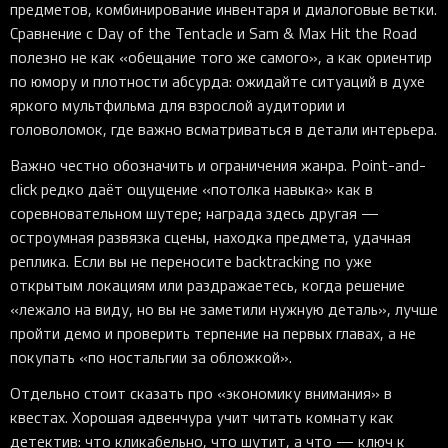
предметов, комбинирование инвентаря и диалоговые ветки.
Сравнение с Day of the Tentacle и Sam & Max Hit the Road
полезно не как «обещание того же самого», а как ориентир
по юмору и плотности абсурда: ожидайте ситуаций в духе
яркого мультфильма для взрослой аудитории и
головоломок, где важно всматриваться в детали интерьера.
Важно честно обозначить и ограничения жанра. Point-and-
click редко даёт ощущение «потолка навыка» как в
соревновательном шутере; награда здесь другая —
остроумная развязка сцены, находка предмета, удачная
реплика. Если вы не переносите backtracking по уже
открытым локациям или раздражаетесь, когда решение
«лежало на виду, но вы не заметили нужную деталь», лучше
пройти демо и проверить терпение на первых главах, а не
покупать «по ностальгии за обложкой».
Отдельно стоит сказать про «экономику внимания» в
квестах. Хорошая адвенчура учит читать комнату как
детектив: что кликабельно, что шутит, а что — ключ к