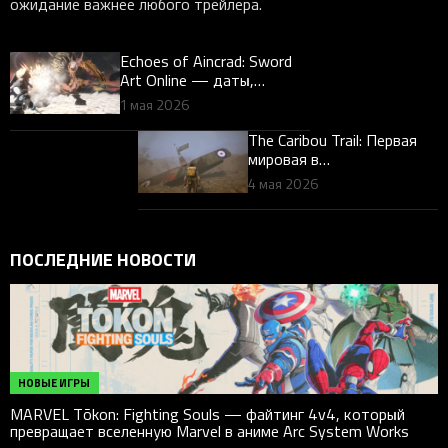
ожидание важнее любого трейлера.
Echoes of Aincrad: Sword
Art Online — даты,
платформы и контекст
1 мая 2026
релиза
The Caribou Trail: Первая
мировая в
повествовательном FPS
4 мая 2026
— премьера и платформы
ПОСЛЕДНИЕ НОВОСТИ
НОВЫЕ ИГРЫ
MARVEL Tōkon: Fighting Souls — файтинг 4v4, который
превращает вселенную Marvel в аниме Arc System Works