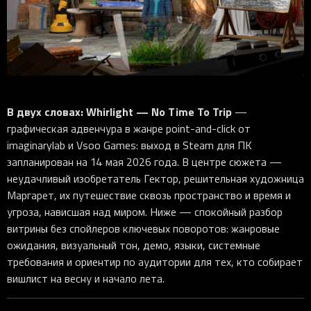
iOS-приложения
Рюкзаки
Pro Click
Tartarus
Hammerhead
Wireless Control Pod
Kraken Kitty
Goliathus
Pro Click V2
Киберспорт
Аксессуары
Аксессуары
Аксессуары для мышей
Аксессуары для клавиатур
Аксессуары для аудио
Kiyo
Firefly
Pro Click V2 Vertical
Игровые ивенты
Коллаборации
Новинки
Игровые мыши
Все клавиатуры
Все аудио для ПК
Контроллеры
HyperFlux V2
Pro Type Ergo
Софт
Освещение
Strider
Pro Type
Synapse 4
Ripsaw
Sphex
Pro Glide XXL
Synapse 3
В двух словах:
Whirlight — No Time To Trip
—
Все устройства
Gigantus
Chroma™ RGB
графическая адвенчура в жанре point-and-click от
imaginarylab и Vsoo Games: выход в Steam для ПК
Pro Glide
THX Spatial
запланирован на 14 мая 2026 года. В центре сюжета —
7.1 Sound
неудачливый изобретатель Гектор, решительная художница
Маргарет, их путешествие сквозь пространство и время и
Synapse 2 Legacy
угроза, нависшая над миром. Ниже — спокойный разбор
Virtual Ring Light
витрины без спойлеров ключевых поворотов: жанровые
Razer Axon
ожидания, визуальный тон, демо, языки, системные
требования и ориентир по аудитории для тех, кто собирает
Streamer Companion App
вишлист на весну и начало лета.
Cortex