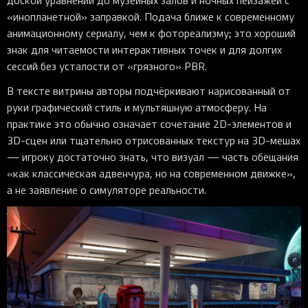
доской уравнений до музейных залов и ночных пейзажей с
«инопланетной» заправкой. Подача ближе к современному
анимационному сериалу, чем к фотореализму; это хороший
знак для читаемости интерактивных точек и для долгих
сессий без усталости от «грязного» PBR.
В тексте витрины авторы подчёркивают нарисованный от
руки графический стиль и мультяшную атмосферу. На
практике это обычно означает сочетание 2D-элементов и
3D-сцен или тщательно отрисованных текстур на 3D-мешах
— игроку достаточно знать, что визуал — часть обещания
«как классическая адвенчура, но на современном движке»,
а не заявление о симуляторе реальности.