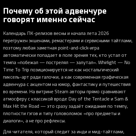
Почему об этой адвенчуре
говорят именно сейчас
Календарь ПК-релизов весны и начала лета 2026
перегружен экшенами, ремастерами и сервисными тайтлами,
поэтому любая заметная point-and-click-игра
автоматически попадает в поле зрения тех, кто устал от
темпа «побежал — пострелял — залутал». Whirlight — No
Time To Trip позиционируется не как ностальгический
пиксель-арт ради галочки, а как современная графическая
адвенчура с акцентом на юмор, фантастику и путешествия
во времени. На витрине Steam авторы прямо сравнивают
атмосферу с классикой вроде Day of the Tentacle и Sam &
Max Hit the Road — это сразу задаёт ожидания по темпу,
плотности гэгов и типу головоломок «про предметы и
диалоги», а не про рефлексы.
Для читателя, который следит за инди и мид-тайтлами,