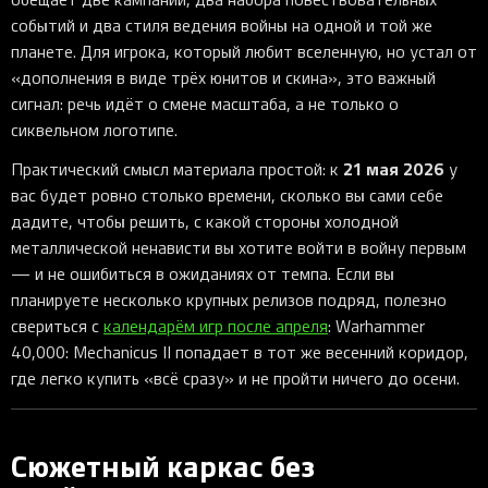
событий и два стиля ведения войны на одной и той же
планете. Для игрока, который любит вселенную, но устал от
«дополнения в виде трёх юнитов и скина», это важный
сигнал: речь идёт о смене масштаба, а не только о
сиквельном логотипе.
21 мая 2026
Практический смысл материала простой: к
у
вас будет ровно столько времени, сколько вы сами себе
дадите, чтобы решить, с какой стороны холодной
металлической ненависти вы хотите войти в войну первым
— и не ошибиться в ожиданиях от темпа. Если вы
планируете несколько крупных релизов подряд, полезно
свериться с
календарём игр после апреля
: Warhammer
40,000: Mechanicus II попадает в тот же весенний коридор,
где легко купить «всё сразу» и не пройти ничего до осени.
Сюжетный каркас без