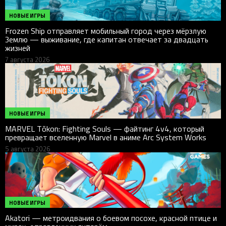
НОВЫЕ ИГРЫ
Frozen Ship отправляет мобильный город через мёрзлую
Землю — выживание, где капитан отвечает за двадцать
жизней
7 августа 2026
НОВЫЕ ИГРЫ
MARVEL Tōkon: Fighting Souls — файтинг 4v4, который
превращает вселенную Marvel в аниме Arc System Works
5 августа 2026
НОВЫЕ ИГРЫ
Akatori — метроидвания о боевом посохе, красной птице и