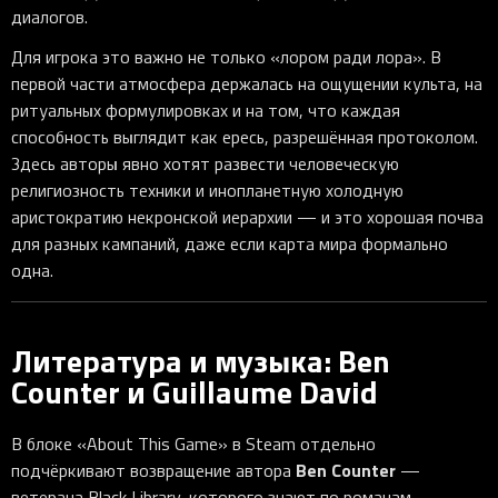
диалогов.
Для игрока это важно не только «лором ради лора». В
первой части атмосфера держалась на ощущении культа, на
ритуальных формулировках и на том, что каждая
способность выглядит как ересь, разрешённая протоколом.
Здесь авторы явно хотят развести человеческую
религиозность техники и инопланетную холодную
аристократию некронской иерархии — и это хорошая почва
для разных кампаний, даже если карта мира формально
одна.
Литература и музыка: Ben
Counter и Guillaume David
В блоке «About This Game» в Steam отдельно
Ben Counter
подчёркивают возвращение автора
—
ветерана Black Library, которого знают по романам