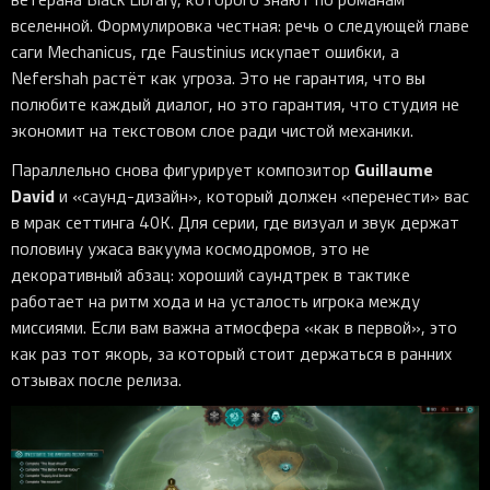
вселенной. Формулировка честная: речь о следующей главе
саги Mechanicus, где Faustinius искупает ошибки, а
Nefershah растёт как угроза. Это не гарантия, что вы
полюбите каждый диалог, но это гарантия, что студия не
экономит на текстовом слое ради чистой механики.
Guillaume
Параллельно снова фигурирует композитор
David
и «саунд-дизайн», который должен «перенести» вас
в мрак сеттинга 40K. Для серии, где визуал и звук держат
половину ужаса вакуума космодромов, это не
декоративный абзац: хороший саундтрек в тактике
работает на ритм хода и на усталость игрока между
миссиями. Если вам важна атмосфера «как в первой», это
как раз тот якорь, за который стоит держаться в ранних
отзывах после релиза.