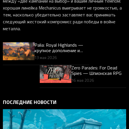
между «две кампании на выбор» и вашим личным темпом:
хорошая линейка Mechanicus выигрывает не громкостью, а
тем, насколько убедительно заставляет вас принимать
следующий жестокий компромисс ради победы в войне
металла.
Palia: Royal Highlands —
крупное дополнение и
масштаб апдейта для
13 мая 2026
cozy/live-симов
Zero Parades: For Dead
Spies — Шпионская RPG
16 мая 2026
ПОСЛЕДНИЕ НОВОСТИ