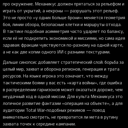
про окружение. Механикус должен прятаться за рельефом и
играть от укрытий, а некроны — разрушать этот рельеф.
Это не просто «у одних больше брони»: меняется геометрия
боя, линии обзора, безопасные клетки и маршруты отхода.
В тактике подобная асимметрия часто ударяет по балансу,
если её не подкрепить экономикой и миссиями, но сама идея
здравая: фракции чувствуются по-разному на одной карте,
а не как две копии одного ИИ с разными текстурами.
Дальше синопсис добавляет стратегический слой: борьба за
целый мир, захват и оборона регионов, генерация и трата
ресурсов. На языке игрока это означает, что между
тактическими боями у вас есть «карта войны», где ошибка
в распределении гарнизонов может оказаться дороже, чем
неудачный ход в одной миссии. Для культа Механикуса это
логичное развитие фантазии «операция на объекте», а для
аудитории Total War-подобных режимов — повод
внимательно смотреть, не превратится ли мета в рутину
захвата точек к середине кампании.