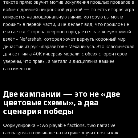
тексте прямо звучит мотив искупления прошлых провалов в
войне с древней некронской угрозой — то есть вторая игра
опирается на эмоциональную линию, которую вы могли
прожить в первой части, и не делает вид, что прошлое не
считается. Сторона некронов продаётся как «неумолимый
взлёт» Nefershah, которая хочет вернуть коронный мир
династии из рук «паразитов» Механикуса. Это классическая
для сеттинга 40K инверсия морали: с обеих сторон герои
уверены, что правы, а металл и дисциплина важнее
сантиментов.
Две кампании — это не «две
цветовые схемы», а два
сценария победы
Формулировка «two playable factions, two narrative
campaigns» в оригинале на витрине звучит почти как