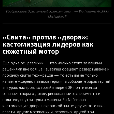
Изображение: Официальный скриншот Steam — Warhammer 40,000:
Mechanicus II
«Свита» против «двора»:
кастомизация лидеров как
сюжетный мотор
Ещё одна ось различий — кто именно стоит за вашими
решениями вне боя. За Faustinius обещают развёртывание и
прокачку свиты тех-жрецов — то есть вы не только
качаете «дерево навыков героя», а собираете характерный
антураж лидеров, который в мире 40K почти всегда
означает споры о догме, рискованные эксперименты и
политику внутри культа машины. За Nefershah —
кастомизацию двора некронской знати: другая эстетика
власти, другие мотивации и, вероятно, другой тон