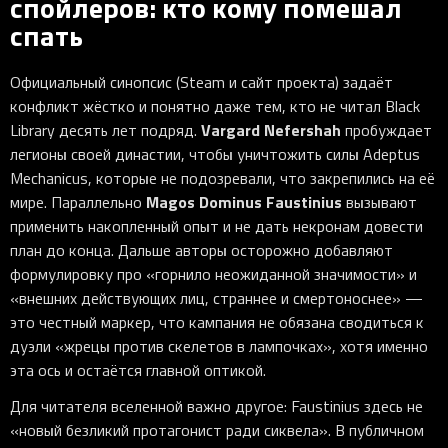
спойлеров: кто кому помешал
спать
Официальный синопсис (Steam и сайт проекта) задаёт
конфликт жёстко и понятно даже тем, кто не читал Black
Vargard Nefershah
Library десять лет подряд.
пробуждает
легионы своей династии, чтобы уничтожить силы Adeptus
Mechanicus, которые не подозревали, что закрепились на её
Magos Dominus Faustinius
мире. Параллельно
вызывают
применить накопленный опыт и не дать некронам довести
план до конца. Дальше авторы осторожно добавляют
формулировку про «горнило неожиданной значимости» и
«внешних действующих лиц, страннее и смертоноснее» —
это честный маркер, что кампания не обязана сводиться к
дуэли «жрецы против скелетов в лампочках», хотя именно
эта ось и остаётся главной оптикой.
Для читателя вселенной важно другое: Faustinius здесь не
«новый безликий протагонист ради сиквела». В публичном