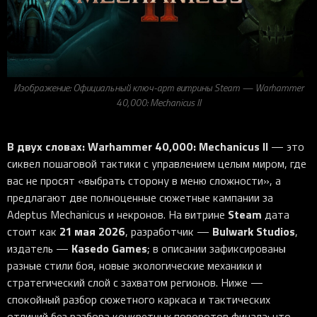
iOS-приложения
Рюкзаки
Pro Click
Tartarus
Hammerhead
Wireless Control Pod
Kraken Kitty
Goliathus
Pro Click V2
Киберспорт
Аксессуары
Аксессуары
Аксессуары для мышей
Аксессуары для клавиатур
Аксессуары для аудио
Kiyo
Firefly
Pro Click V2 Vertical
Игровые ивенты
Коллаборации
Новинки
Игровые мыши
Все клавиатуры
Все аудио для ПК
Контроллеры
HyperFlux V2
Pro Type Ergo
Софт
Освещение
Strider
Pro Type
Synapse 4
Изображение: Официальный ключ-арт витрины Steam — Warhammer
Ripsaw
Sphex
Pro Glide XXL
Synapse 3
40,000: Mechanicus II
Все устройства
Gigantus
Chroma™ RGB
В двух словах:
Warhammer 40,000: Mechanicus II
— это
Pro Glide
THX Spatial
сиквел пошаговой тактики с управлением целым миром, где
7.1 Sound
вас не просят «выбрать сторону в меню сложности», а
предлагают две полноценные сюжетные кампании за
Synapse 2 Legacy
Steam
Adeptus Mechanicus и некронов. На витрине
дата
Virtual Ring Light
21 мая 2026
Bulwark Studios
стоит как
, разработчик —
,
Razer Axon
Kasedo Games
издатель —
; в описании зафиксированы
разные стили боя, новые экологические механики и
Streamer Companion App
стратегический слой с захватом регионов. Ниже —
Cortex
спокойный разбор сюжетного каркаса и тактических
отличий без разбора конкретных поворотов финала: что