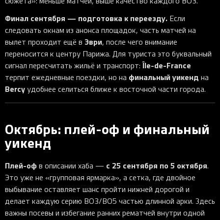
сюжета»: меньше матчей, выше качество каждого BO3.
Финал сентября — подготовка к переезду.
Если
следовать окнам из анонса площадок, часть матчей на
Эври
вылет проходит ещё в
, после чего внимание
переносится к центру Парижа. Для туриста это буквальный
Île-de-France
сигнал пересчитать жильё и транспорт:
финальный уикенд
терпит ежедневные поездки, но на
на
Bercy
удобнее селиться ближе к восточной части города.
Октябрь: плей-оф и финальный
уикенд
Плей-оф
с 25 сентября по 5 октября
в описании хаба —
.
Это уже не «групповая ярмарка», а сетка, где двойное
выбывание оставляет шанс пройти нижней дорогой и
делает каждую серию BO3/BO5 частью длинной арки. Здесь
важны посевы и избегание ранних рематчей внутри одной