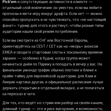
Pick’em
и сопутствующие активности в клиенте —
отдельный слой вовлечения: он уместен, если вы любите
прогнозы и мета-игру вокруг драфта. Если нет — можно
спокойно пропускать и не чувствовать, что «не настоящий
фанат»: турнир для этого и растянут, чтобы разные типы
аудитории нашли свой режим потребления.
Если вы смотрите из СНГ или Восточной Европы,
ориентируйтесь на CEST / CET как на «якорь» анонсов
EMEA и сводите стартовые слоты к локальному времени
заранее — особенно в будни, когда группа может
начинаться днём по Парижу и попадать в вечер у вас. На
финальном уикенде график обычно плотнее и ближе к
прайм-тайму для европейской аудитории; для Азии и
Америк картина другая, и официальное расписание лучше
держать открытым в отдельной вкладке, а не полагаться
на пересказ в чате.
Для тех, кто ведёт ко-стрим или разбор на своём канале,
длинный турнир — это и риск выгорания, и возможность: