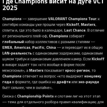
Где Champions висит на дуге VCT
2025
Champions
VALORANT Champions Tour
— завершение
: к
Kickoff
Masters
сентябрю команды уже прошли через
,
,
Last Chance
сплиты и, где это было в календаре,
. В отличие
Champions
от регионального плей-оф,
собирает
глобальный
набор коллективов с разными стилями —
EMEA
Americas
Pacific
China
,
,
,
— и переводит их в общую
LAN-реальность
с одинаковыми задержками, одинаковым
Kickoff
шумом трибун и одинаковым давлением камер. Если
в январе задаёт тон «кто вообще в форме после
Masters
кросс-регион
межсезонья», а
показывает
, то
Champions
концовку
отвечает на вопрос «кто выдержит
года
драфте
эко-раунде
в формате, где ошибка на
или
бьёт сильнее, чем в онлайне».
Championship Points
Связка с
и слотами лиг на этот этап
— тема для отдельного разбора правил квалификации; для