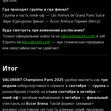
зрителя.
Где проходят группы и где финал?
Группы и часть плей-оф — Les Arènes de Grand Paris Sud в
Эври-Куркуронн; финал — Accor Arena в Париже (Bercy).
Куда смотреть при изменении расписания?
Только официальные новости на
valorantesports.com
и хаб
Esports на
playvalorant.com
— при технических перерывах
или овертаймах матчи сдвигают.
Итог
VALORANT Champions Paris 2025
три
удобно мыслить как
недели
сентябре
группа
киберспортивного сериала: в
—
и
стыке сентября и октября
разнообразие стилей, на
—
плей-оф
октябре
финальный
с двойным выбыванием, в
—
Accor Arena
спектакль на
. Такой формат связывает
воедино спортивную честность длинных серий, продакшн