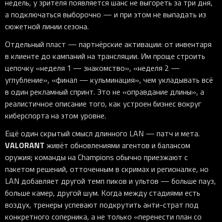
недель, у зрителя появляется шанс не выгореть за три дня,
а подключаться выборочно — и при этом не выпадать из
сюжетной линии сезона.
Отдельный пласт — партнёрские активации: от инвентаря
в клиенте до кампаний на трансляции. Им проще строить
цепочку «неделя 1 — знакомство», «неделя 2 —
углубление», «финал — кульминация», чем укладывать всё
в один рекламный спринт. Это не «оправдание длины», а
реалистичное описание того, как устроен бизнес вокруг
киберспорта на этом уровне.
Ещё один скрытый смысл длинного LAN — патч и мета.
VALORANT
живёт обновлениями агентов и балансом
оружия; команды на Champions обычно приезжают с
пакетом решений, отточенным в скримах и регионалке, но
LAN добавляет другой темп пиков и ультов — больше пауз,
больше камер, другой шум. Когда между стадиями есть
воздух, тренеры успевают подкрутить анти-страт под
конкретного соперника, а не только «перенести план со