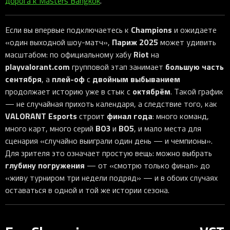
дорога к Masters Bangkok
.
Champions
Если вы впервые подключаетесь к
и ожидаете
Париж 2025
«один выходной шоу-матч»,
может удивить
Riot
масштабом: по официальному хабу
на
playvalorant.com
большую часть
групповой этап занимает
сентября
плей-оф
двойным выбыванием
, а
с
октябрём
продолжает историю уже в стык с
. Такой график
— не случайная прихоть календаря, а следствие того, как
VALORANT Esports
финал года
строит
: много команд,
BO3
BO5
много карт, много серий
и
, и мало места для
сценария «случайно выиграли один день — и чемпионы».
Для зрителя это означает простую вещь: можно выбрать
глубину погружения
— от «смотрю только финал» до
«живу турниром три недели подряд» — и в обоих случаях
оставаться в одной и той же истории сезона.