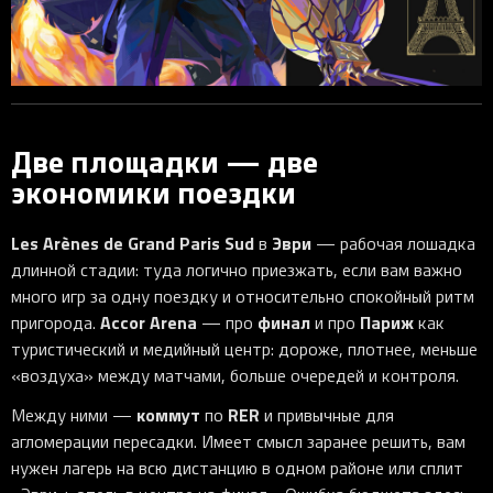
Две площадки — две
экономики поездки
Les Arènes de Grand Paris Sud
Эври
в
— рабочая лошадка
длинной стадии: туда логично приезжать, если вам важно
много игр за одну поездку и относительно спокойный ритм
Accor Arena
финал
Париж
пригорода.
— про
и про
как
туристический и медийный центр: дороже, плотнее, меньше
«воздуха» между матчами, больше очередей и контроля.
коммут
RER
Между ними —
по
и привычные для
агломерации пересадки. Имеет смысл заранее решить, вам
нужен лагерь на всю дистанцию в одном районе или сплит