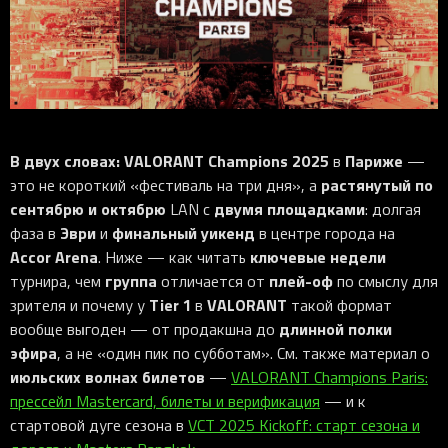
iOS-приложения
Рюкзаки
Pro Click
Tartarus
Hammerhead
Wireless Control Pod
Kraken Kitty
Goliathus
Pro Click V2
Киберспорт
Аксессуары
Аксессуары
Аксессуары для мышей
Аксессуары для клавиатур
Аксессуары для аудио
Kiyo
Firefly
Pro Click V2 Vertical
Игровые ивенты
Коллаборации
Новинки
Игровые мыши
Все клавиатуры
Все аудио для ПК
Контроллеры
HyperFlux V2
Pro Type Ergo
Софт
Освещение
Strider
Pro Type
Synapse 4
Ripsaw
Sphex
Pro Glide XXL
Synapse 3
В двух словах:
VALORANT Champions 2025
Париже
в
—
Все устройства
Gigantus
Chroma™ RGB
растянутый по
это не короткий «фестиваль на три дня», а
сентябрю и октябрю
двумя площадками
LAN с
: долгая
Pro Glide
THX Spatial
Эври
финальный уикенд
фаза в
и
в центре города на
7.1 Sound
Accor Arena
ключевые недели
. Ниже — как читать
группа
плей-оф
турнира, чем
отличается от
по смыслу для
Synapse 2 Legacy
Tier 1
VALORANT
зрителя и почему у
в
такой формат
Virtual Ring Light
длинной полки
вообще выгоден — от продакшна до
Razer Axon
эфира
, а не «один пик по субботам». См. также материал о
июльских волнах билетов
—
VALORANT Champions Paris:
Streamer Companion App
прессейл Mastercard, билеты и верификация
— и к
Cortex
стартовой дуге сезона в
VCT 2025 Kickoff: старт сезона и