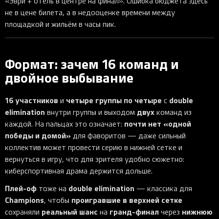
«Эври + отель в центре на финал». Ошибка бюджета здесь
не в цене билета, а в недооценке времени между
площадкой и жильём в часы пик.
Формат: зачем 16 команд и
двойное выбывание
16 участников
четыре группы по четыре
double
и
с
elimination
двух
внутри группы и выходом
команд из
почти нет «одной
каждой. На пальцах это означает:
победы и домой»
для фаворитов — даже сильный
коллектив может провести серию в нижней сетке и
вернуться в игру, что для зрителя удобно сюжетно:
киберспортивная драма держится дольше.
Плей-оф
double elimination
тоже на
— классика для
Champions
проигравшие в верхней сетке
, чтобы
реальный шанс
гранд-финал
нижнюю
сохраняли
на
через