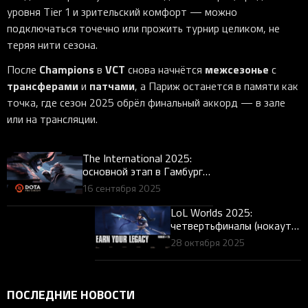
уровня Tier 1 и зрительский комфорт — можно
подключаться точечно или прожить турнир целиком, не
теряя нити сезона.
Champions
VCT
межсезонье
После
в
снова начнётся
с
трансферами
патчами
и
, а Париж останется в памяти как
точка, где сезон 2025 обрёл финальный аккорд — в зале
или на трансляции.
The International 2025:
основной этап в Гамбурге,
чемпионы Team Falcons и
16 сентября 2025
формат TI14 — разбор
для геймеров
LoL Worlds 2025:
четвертьфиналы (нокаут)
в Шанхае — формат,
28 октября 2025
жребий и календарь для
зрителя
ПОСЛЕДНИЕ НОВОСТИ