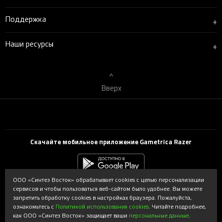
Поддержка
+
Наши ресурсы
+
Вверх
Скачайте мобильное приложение Gametrica Razer
ООО «Синтез Восток» обрабатывает cookies с целью персонализации
сервисов и чтобы пользоваться веб-сайтом было удобнее. Вы можете
Powered by Syntes. Интернет-магазин gametrica.ru поддерживается и
запретить обработку cookies в настройках браузера. Пожалуйста,
обслуживается ООО «Синтез Восток». Copyright © 2026 ООО «Синтез
ознакомьтесь с
Политикой использования cookies
. Читайте подробнее,
Восток». Все права защищены.
как ООО «Синтез Восток» защищает ваши
персональные данные
.
Используемые торговые марки принадлежат соответствующим