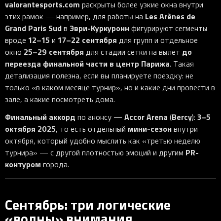
valorantesports.com
раскрыты более узкие окна внутри
Les Arènes de
этих рамок — например, для работы на
Grand Paris Sud
Эври-Куркуронн
в
фигурируют сегменты
12–15
17–22 сентября
вроде
и
для групп и отдельное
25–29 сентября
до
окно
для стадии сетки на вылет
переезда финальной части в центр Парижа
. Такая
детализация полезна, если вы планируете поездку: не
только «в каком месяце турнир», но и какие дни провести в
зале, а какие посмотреть дома.
Финальный аккорд
Accor Arena
Bercy
3–5
по анонсу —
(
):
октября 2025
мини-сезон
, то есть отдельный
внутри
октября, который удобно мыслить как «третью неделю
PR-
турнира» — с другой плотностью эмоций и другим
контуром
города.
Сентябрь: три логические
«волны» внимания