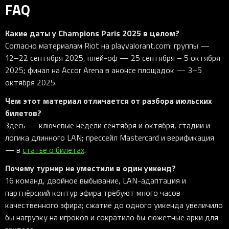
FAQ
Какие даты у Champions Paris 2025 в целом?
Согласно материалам Riot на playvalorant.com: группы —
12–22 сентября 2025, плей-оф — 25 сентября – 5 октября
2025; финал на Accor Arena в анонсе площадок — 3–5
октября 2025.
Чем этот материал отличается от разбора июльских
билетов?
Здесь — ключевые недели сентября и октября, стадии и
логика длинного LAN; прессейл Mastercard и верификация
— в
статье о билетах
.
Почему турнир не уместили в один уикенд?
16 команд, двойное выбывание, LAN-адаптация и
партнёрский контур эфира требуют много часов
качественного эфира; сжатие до одного уикенда увеличило
бы нагрузку на игроков и сократило бы сюжетные арки для