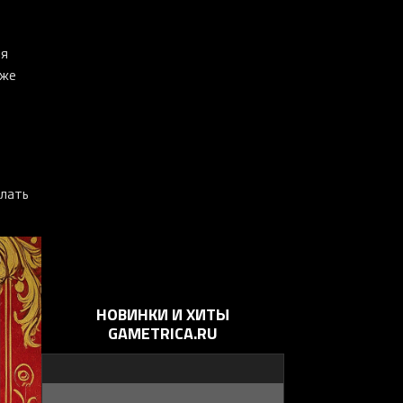
ля
кже
елать
НОВИНКИ И ХИТЫ
GAMETRICA.RU