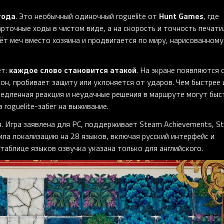
года
Hunt Games
. Это необычный одиночный roguelite от
, где
арточные ходы в чистом виде, а на скорость и точность печати
ёт меч вместо хозяина и продвигается по миру, нарисованному
каждое слово становится атакой
ет:
. На экране появляются 
рон, пробивает защиту или уклоняется от ударов. Чем быстрее 
медленная реакция и неудачные решения в маршруте могут быс
roguelite-забег на выживание.
. Игра заявлена для PC, поддерживает Steam Achievements, S
учила локализацию на 28 языков, включая русский интерфейс и
 таблице языков озвучка указана только для английского.