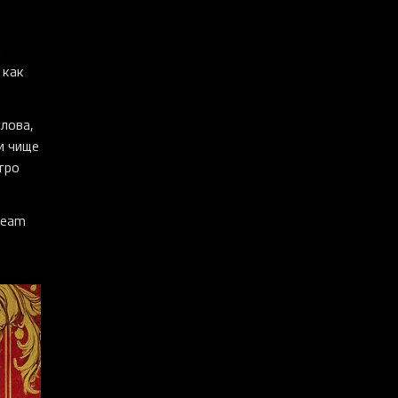
.
 как
слова,
и чище
тро
team