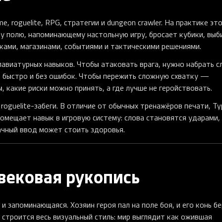
e, roguelite, RPG, стратегии и dungeon crawler. На практике эт
у полю, напоминающему настольную игру, бросает кубики, выб
ками, магазинами, событиями и тактическими решениями.
авиатурных навыков. Чтобы атаковать врага, нужно набрать с
 быстро и без ошибок. Чтобы пережить сложную схватку —
, какие риски можно принять, а где лучше не геройствовать.
oguelite-забеги. В отличие от обычных тренажёров печати, Ty
 помещает навык в игровую систему: слова становятся ударами,
ачный ввод может стоить здоровья.
евековая рукопись
и запоминающаяся. Хозяин героя пал на поле боя, и его конь б
 строится весь визуальный стиль: мир выглядит как ожившая