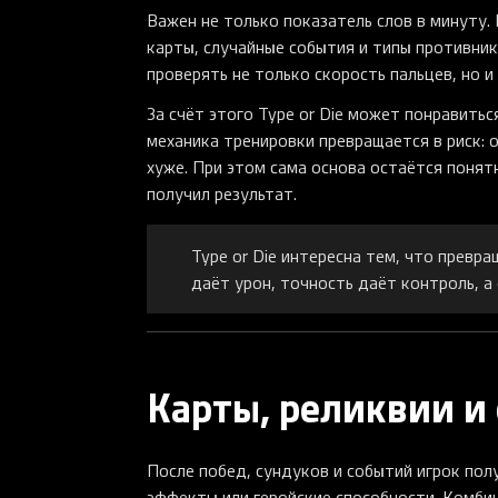
Важен не только показатель слов в минуту. 
карты, случайные события и типы противник
проверять не только скорость пальцев, но 
За счёт этого Type or Die может понравить
механика тренировки превращается в риск: 
хуже. При этом сама основа остаётся понятн
получил результат.
Type or Die интересна тем, что превр
даёт урон, точность даёт контроль, а 
Карты, реликвии и
После побед, сундуков и событий игрок пол
эффекты или геройские способности. Комбин