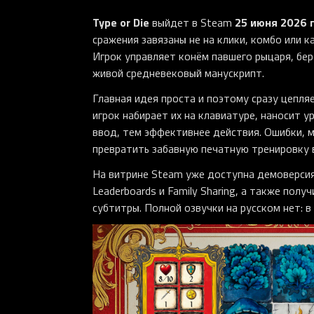
Type or Die
25 июня 2026 
выйдет в Steam
сражения завязаны не на клики, комбо или к
Игрок управляет конём павшего рыцаря, бер
живой средневековый манускрипт.
Главная идея проста и поэтому сразу цепля
игрок набирает их на клавиатуре, наносит у
ввод, тем эффективнее действия. Ошибки, 
превратить забавную печатную тренировку в 
На витрине Steam уже доступна демоверсия
Leaderboards и Family Sharing, а также пол
субтитры. Полной озвучки на русском нет: в