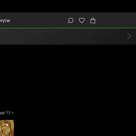
нусы
щё 13