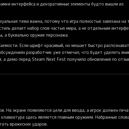
, рамки интерфейса и декоративные элементы будто вышли из
изуальная тема важна, потому что игра полностью завязана на 
стиль делает набор слов частью мира, а не отдельным интерф
ы, а буквально оружие персонажа.
аемости. Если шрифт красивый, но мешает быстро распознава
 обсуждениях разработчик уже отмечал, что будет уделять вн
 а демо перед Steam Next Fest получило обновления по отзы
лов. На экране появляются цели для ввода, а игрок должен печ
 клавиатура здесь является главным оружием. Набранные слов
гать вражеских ударов.