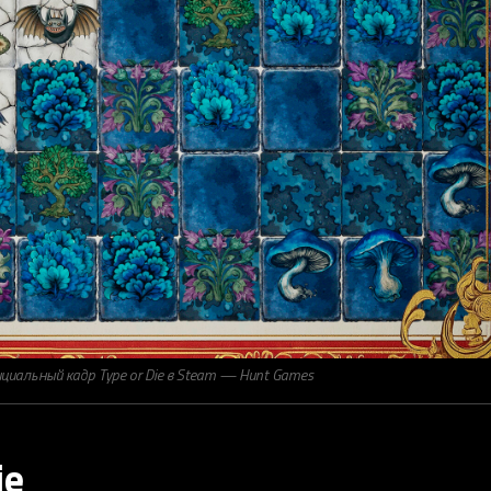
циальный кадр Type or Die в Steam — Hunt Games
ie