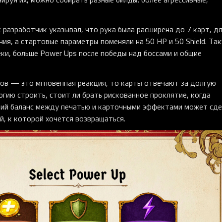
 разработчик указывал, что рука была расширена до 7 карт, д
я, а стартовые параметры поменяли на 50 HP и 50 Shield. Та
ки, больше Power Ups после победы над боссами и общие
слов — это мгновенная реакция, то карты отвечают за долгую
ргию строить, стоит ли брать рискованное проклятие, когда
оший баланс между печатью и карточными эффектами может сд
ой, к которой хочется возвращаться.