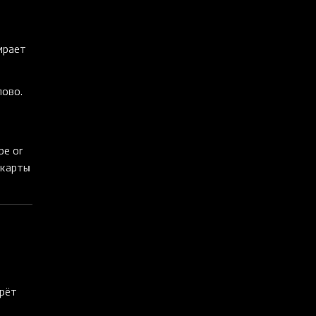
о
ирает
лово.
pe or
 карты
ерёт