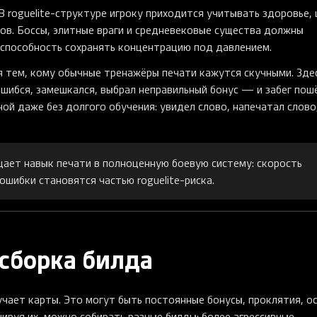
В roguelite-структуре игроку приходится учитывать здоровье, 
ов. Боссы, элитные враги и средневековые существа должны
и способность сохранять концентрацию под давлением.
ся тем, кому обычные тренажёры печати кажутся скучными. Зде
ошибся, замешкался, выбрал неправильный бонус — и забег пош
ой даже без долгого обучения: увидел слово, напечатал слово
ащает навык печати в полноценную боевую систему: скорость
ошибки становятся частью roguelite-риска.
 сборка билда
учает карты. Это могут быть постоянные бонусы, проклятия, о
ируя их, можно собирать разные билды: более агрессивные,