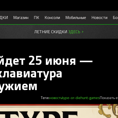
ДКИ
Магазин
ПК
Консоли
Мобильные
Новости
Бо
ЛЕТНИЕ СКИДКИ
ЗДЕСЬ >
ыйдет 25 июня —
 клавиатура
ружием
Теги:
новость
type-or-die
hunt-games
Показать е