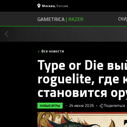
Москва
,
Россия
GAMETRICA
| RAZER
СКИ
Все новости
Type or Die в
roguelite, где
становится о
•
24 июня 2026
•
Поделиться
НОВЫЕ ИГРЫ