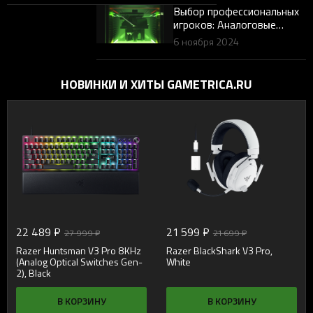
Выбор профессиональных
игроков: Аналоговые
оптические
6 ноября 2024
переключатели Razer
против переключателей на
основе эффекта Холла
НОВИНКИ И ХИТЫ GAMETRICA.RU
22 489 ₽
21 599 ₽
27 999 ₽
21 699 ₽
Razer Huntsman V3 Pro 8KHz
Razer BlackShark V3 Pro,
(Analog Optical Switches Gen-
White
2), Black
В КОРЗИНУ
В КОРЗИНУ