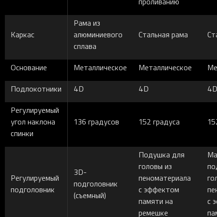
проливанию
Рама из
Каркас
алюминиевого
Стальная рама
Ст
сплава
Основание
Металлическое
Металлическое
Ме
Подлокотники
4D
4D
4
Регулируемый
угол наклона
136 градусов
152 градуса
15
спинки
Подушка для
Ма
головы из
по
3D-
Регулируемый
пеноматериала
го
подголовник
подголовник
с эффектом
пе
(съемный)
памяти на
с 
ремешке
па