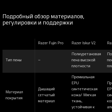
Подробный обзор материалов,
регулировки и поддержки
Razer Fujin Pro
Razer Iskur V2
Ra
Полиуретановая
По
Тип пены
–
пена высокой
пе
плотности
пл
Премиальная
EPU
Пр
Дышащий
синтетическая
EP
Материал
сетчатый
кожа/ Мягкая
си
покрытия
материал
ткань,
ко
устойчивая к
ал