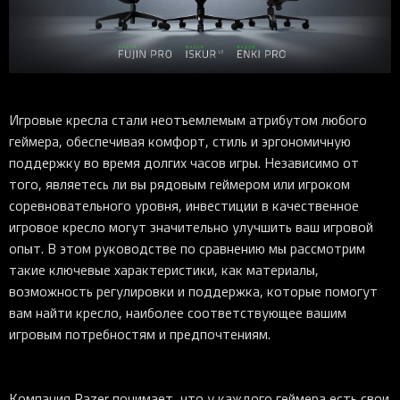
iOS-приложения
Рюкзаки
Pro Click
Tartarus
Hammerhead
Wireless Control Pod
Kraken Kitty
Goliathus
Pro Click V2
Киберспорт
Аксессуары
Аксессуары
Аксессуары для мышей
Аксессуары для клавиатур
Аксессуары для аудио
Kiyo
Firefly
Pro Click V2 Vertical
Игровые ивенты
Коллаборации
Новинки
Игровые мыши
Все клавиатуры
Все аудио для ПК
Контроллеры
HyperFlux V2
Pro Type Ergo
Софт
Освещение
Strider
Pro Type
Synapse 4
Игровые кресла стали неотъемлемым атрибутом любого
Ripsaw
Sphex
Pro Glide XXL
Synapse 3
геймера, обеспечивая комфорт, стиль и эргономичную
Все устройства
Gigantus
Chroma™ RGB
поддержку во время долгих часов игры. Независимо от
того, являетесь ли вы рядовым геймером или игроком
Pro Glide
THX Spatial
соревновательного уровня, инвестиции в качественное
7.1 Sound
игровое кресло могут значительно улучшить ваш игровой
опыт. В этом руководстве по сравнению мы рассмотрим
Synapse 2 Legacy
такие ключевые характеристики, как материалы,
Virtual Ring Light
возможность регулировки и поддержка, которые помогут
Razer Axon
вам найти кресло, наиболее соответствующее вашим
игровым потребностям и предпочтениям.
Streamer Companion App
Cortex
Компания Razer понимает, что у каждого геймера есть свои