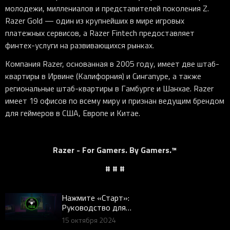
молодежи, миллениалов и представителей поколения Z.
Razer Gold — один из крупнейших в мире игровых
платежных сервисов, а Razer Fintech предоставляет
финтех-услуги на развивающихся рынках.
Компания Razer, основанная в 2005 году, имеет две штаб-
квартиры в Ирвине (Калифорния) и Сингапуре, а также
региональные штаб-квартиры в Гамбурге и Шанхае. Razer
имеет 19 офисов по всему миру и признан ведущим брендом
для геймеров в США, Европе и Китае.
Razer - For Gamers. By Gamers.™
# # #
Нажмите «Старт»:
Руководство для
начинающих по стримингу
15 октября 2024
для геймеров