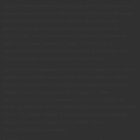
недавно выпущенную беспроводную многоплатформенную
игровую гарнитуру Razer Barracuda и оптическую игровую
клавиатуру Razer Huntsman V2 TKL. Он также будет
включать в себя популярные игровые периферийные
устройства, такие как многоплатформенная проводная
киберспортивная гарнитура Razer BlackShark V2 X,
мобильная беспроводная игровая мышь Razer Orochi V2 и
большой коврик для мыши Razer Strider Hybrid.
Для чистой и современной настройки геймеры теперь могут
выбирать из расширенных линеек Mercury Edition и White
Edition. Он состоит из Razer Barracuda Mercury Edition, а
также недавно выпущенных флагманов — новых
беспроводных низкопрофильных оптических клавиатур
Razer DeathStalker V2 Pro White Edition и Razer DeathStalker
V2 Pro TKL White Edition, а также новой настраиваемой
клавиатуры Razer Basilisk V3 Pro White Edition.
беспроводная игровая мышь.