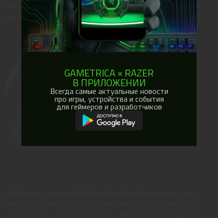
Kaira Pro HyperSpeed ​​обеспечивают полное погружение и
неограниченную свободу.
GAMETRICA × RAZER
В ПРИЛОЖЕНИИ
Всегда самые актуальные новости
про игры, устройства и события
для геймеров и разработчиков
Благодаря технологии Razer HyperSpeed обе гарнитуры
могут подключаться через сверхбыстрое беспроводное
соединение на частоте 2,4 ГГц, обеспечивая плавный звук с