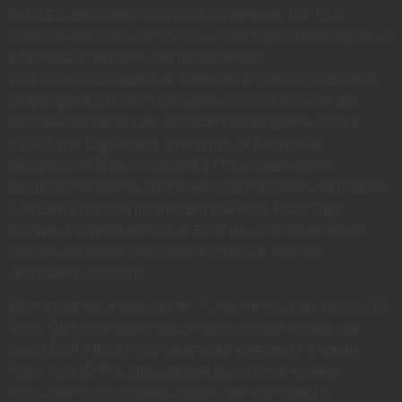
AMOLED-дисплеем с частотой обновления 144 Гц и
разрешением 2400×1080 FHD+, Razer Edge обеспечивает на
87% больше пикселей, чем предложения
конкурентов. Оснащенный новейшей игровой платформой
Snapdragon® G3x Gen 1, специально разработанной для
обеспечения наилучшей игровой производительности в
пути, Razer Edge может похвастаться 8-ядерным
процессором Kryo с частотой 3 ГГц и графическим
процессором Adreno, созданным для максимальной графики
и лучшей в отрасли производительности. Razer Edge
оснащен батареей емкостью 5000 мАч, обеспечивающей
длительное время автономной работы в течение
нескольких часов игр.
Доступный как в моделях Wi-Fi, так и в моделях Verizon 5G,
Razer Edge изначально будет предлагаться только для
рынка США и будет поставляться в комплекте с новым
Razer Kishi V2 Pro, обладающим всеми отмеченными
наградами технологиями, вариантами настройки и