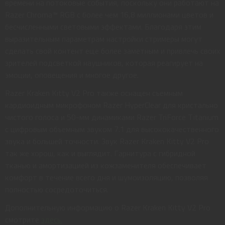
времени на потоковые события, поскольку они работают на
Razer Chroma™ RGB с более чем 16,8 миллионами цветов и
бесчисленными световыми эффектами. Благодаря этим
выразительным параметрам настройки стримеры могут
сделать свой контент еще более заметным и привлечь своих
зрителей подсветкой наушников, которая реагирует на
эмоции, оповещения и многое другое.
Razer Kraken Kitty V2 Pro также оснащен съемным
кардиоидным микрофоном Razer HyperClear для кристально
чистого голоса и 50-мм динамиками Razer TriForce Titanium
с цифровым объемным звуком 7.1 для высококачественного
звука и большей точности. Звук Razer Kraken Kitty V2 Pro
так же хорош, как и выглядит. Гарнитура с гибридной
тканью и амортизацией из кожзаменителя обеспечивает
комфорт в течение всего дня и шумоизоляцию, позволяя
полностью сосредоточиться.
Дополнительную информацию о Razer Kraken Kitty V2 Pro
смотрите
здесь.