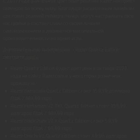
С 2017 года уникальные цветовые решения Razer покоряют
геймеров по всему миру. Благодаря расширенным линейкам
цветовых решений геймеры теперь могут настраивать свои
настройки в соответствии со своим личным
самовыражением и добиваться максимальной
производительности во время игры.
Дополнительную информацию о Razer Quartz Edition
смотрите
здесь.
Razer Quartz Edition будет доступен в октябре 2022
года на сайте Razer.com и у некоторых розничных
продавцов.
Razer Barracuda Quartz Edition стоит 159,99 долларов
США / 189,99 евро.
Razer Huntsman V2 TKL Quartz Edition стоит 159,99
долларов США / 189,99 евро.
Razer BlackShark V2 X Quartz Edition стоит 59,99
долларов США / 69,99 евро.
Razer Orochi V2 Quartz Edition стоит 69,99 долларов