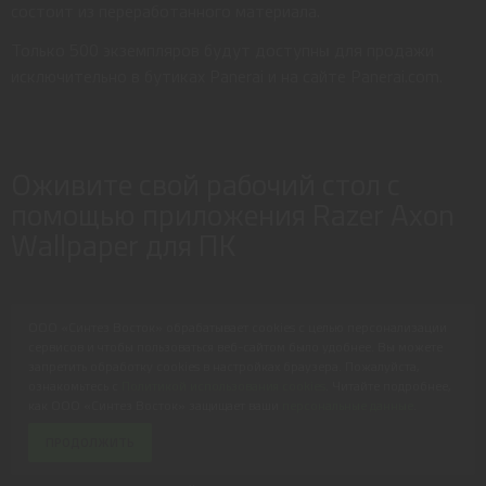
состоит из переработанного материала.
Только 500 экземпляров будут доступны для продажи
исключительно в бутиках Panerai и на сайте Panerai.com.
Оживите свой рабочий стол с
помощью приложения Razer Axon
Wallpaper для ПК
ООО «Синтез Восток» обрабатывает cookies с целью персонализации
Razer Chroma RGB — это крупнейшая в мире и наиболее
сервисов и чтобы пользоваться веб-сайтом было удобнее. Вы можете
широко используемая система освещения для игровых и
запретить обработку cookies в настройках браузера. Пожалуйста,
повседневных устройств, позволяющая пользователям
ознакомьтесь с
Политикой использования cookies
. Читайте подробнее,
как ООО «Синтез Восток» защищает ваши
персональные данные
.
настраивать, контролировать и синхронизировать
настройку освещения на нескольких устройствах, от мышей,
ПРОДОЛЖИТЬ
клавиатур и гарнитур до корпусных вентиляторов,