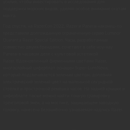
усилия, чтобы инвестировать в исследования для
поддержки морских видов, уделяя особое внимание скатам
манта.
Год спустя, на RazerCon 2022, Razer и Panerai наконец-то
представили долгожданную ограниченную серию Luminor
Quaranta Razer Special Edition. Часы, разработанные
совместно двумя брендами, сочетают в себе ноу-хау
Panerai в часовом деле с культовой эстетикой
Razer. Вдохновленный фирменными цветами Razer,
многослойный циферблат оснащен Super-LumiNova,
который подсвечивается зеленым цветом, дополняя
электрический зеленый цвет на маленькой секундной
стрелке и прострочкой ремешка часов. На задней крышке и
циферблате также можно найти тонкую гравировку
трехголовой змеи, а на мостике, защищающем заводную
головку, нанесена безошибочно узнаваемая надпись Razer.