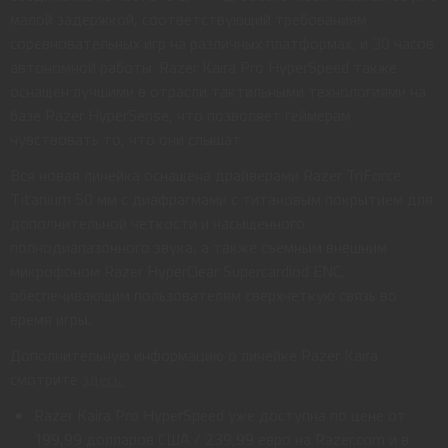
малой задержкой, соответствующий требованиям
соревновательных игр на различных платформах, и 30 часов
автономной работы. Razer Kaira Pro HyperSpeed также
оснащен лучшими в отрасли тактильными технологиями на
базе Razer HyperSense, что позволяет геймерам
чувствовать то, что они слышат.
Вся новая линейка оснащена драйверами Razer TriForce
Titanium 50 мм с диафрагмами с титановым покрытием для
дополнительной четкости и насыщенного
полнодиапазонного звука, а также съемным внешним
микрофоном Razer HyperClear Supercardiod ENC,
обеспечивающим пользователям сверхчеткую связь во
время игры.
Дополнительную информацию о линейке Razer Kaira
смотрите
здесь.
Razer Kaira Pro HyperSpeed уже доступна по цене от
199,99 долларов США / 239,99 евро на Razer.com и в