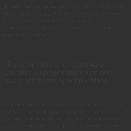
Дополнительную информацию о Razer Basilisk V3 Pro White
Edition смотрите
здесь.
Razer Basilisk V3 Pro White Edition
будет доступен в ноябре 2022 года по цене от 159
долларов США / 179 евро на Razer.com и в некоторых
розничных магазинах.
>Razer и Panerai продолжают
удивлять, представив Luminor
Quaranta Razer Special Edition.
На последнем RazerCon компания Razer объявила о своем
партнерстве с производителем роскошных часов Panerai
для защиты океанов, призвав поклонников «найти время
для нашего океана». С тех пор две компании объединили