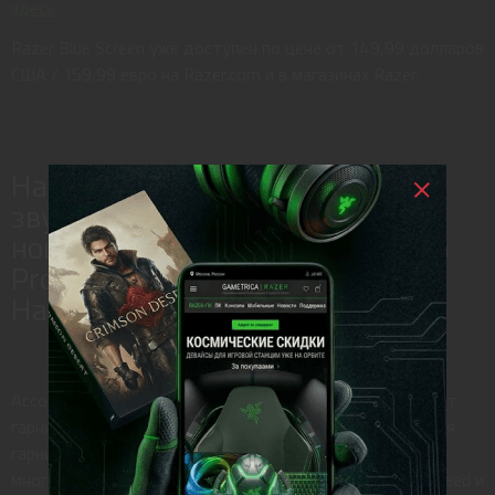
здесь.
Razer Blue Screen уже доступен по цене от 149,99 долларов
США / 159,99 евро на Razer.com и в магазинах Razer.
Наслаждайтесь передовым
звуком для консольных игр с
новыми наушниками Razer Kaira
Pro HyperSpeed и Razer
Hammerhead HyperSpeed.
Ассортимент Razer Kaira расширяется и теперь включает
гарнитуры для консоли PlayStation® 5. Новая проводная
гарнитура Razer Kaira X, а также новые беспроводные
многоплатформенные игровые гарнитуры Kaira HyperSpeed ​​и