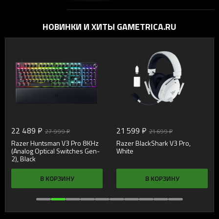
помощью вращения мыши
и динамической
чувствительности
НОВИНКИ И ХИТЫ GAMETRICA.RU
22 489 ₽
21 599 ₽
27 999 ₽
21 699 ₽
Razer Huntsman V3 Pro 8KHz
Razer BlackShark V3 Pro,
(Analog Optical Switches Gen-
White
2), Black
В КОРЗИНУ
В КОРЗИНУ