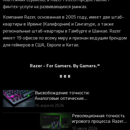
финтех-услуги на развивающихся рынках.
Компания Razer, основанная в 2005 году, имеет две штаб-
квартиры в Ирвине (Калифорния) и Сингапуре, а также
региональные штаб-квартиры в Гамбурге и Шанхае. Razer
имеет 19 офисов по всему миру и признан ведущим брендом
для геймеров в США, Европе и Китае.
Razer - For Gamers. By Gamers.™
# # #
Высвобождение точности:
Аналоговые оптические
переключатели Razer 2-го
16 апреля 2024
поколения
Революционная точность
игрового процесса: Razer
усовершенствует мыши с
10 июля 2024