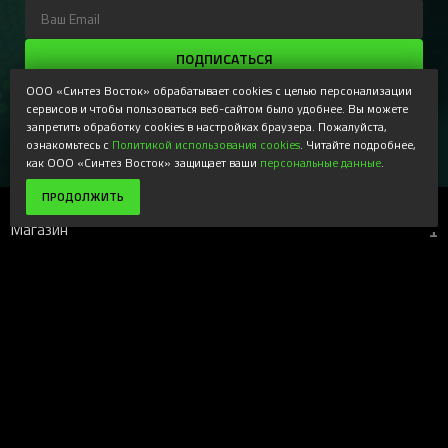
ПОДПИСАТЬСЯ
ООО «Синтез Восток» обрабатывает cookies с целью персонализации
Регистрируясь, Вы соглашаетесь получать наши
информационные рассылки и специальные предложения,
сервисов и чтобы пользоваться веб-сайтом было удобнее. Вы можете
доступные только для подписчиков. Ознакомьтесь с нашей
запретить обработку cookies в настройках браузера. Пожалуйста,
Политикой конфиденциальности
ознакомьтесь с
Политикой использования cookies
. Читайте подробнее,
как ООО «Синтез Восток» защищает ваши
персональные данные
.
ПРОДОЛЖИТЬ
Магазин
+
Компания
+
Поддержка
+
Наши ресурсы
+