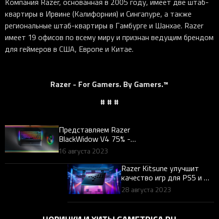
Компания Razer, основанная в 2005 году, имеет две штаб-
квартиры в Ирвине (Калифорния) и Сингапуре, а также
региональные штаб-квартиры в Гамбурге и Шанхае. Razer
имеет 19 офисов по всему миру и признан ведущим брендом
для геймеров в США, Европе и Китае.
Razer - For Gamers. By Gamers.™
# # #
Представляем Razer
BlackWidow V4 75% -
вершину настраиваемых
16 августа 2023
клавиатур
Razer Kitsune улучшит
качество игр для PS5 и ПК
с 29 августа
28 августа 2023