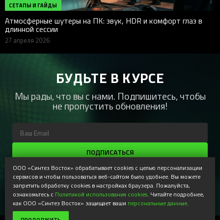
СЕТАПЫ И ГАЙДЫ
Атмосферные шутеры на ПК: звук, HDR и комфорт глаз в
длинной сессии
27 апреля 2026
БУДЬТЕ В КУРСЕ
Мы рады, что вы с нами. Подпишитесь, чтобы
не пропустить обновления!
ПОДПИСАТЬСЯ
ООО «Синтез Восток» обрабатывает cookies с целью персонализации
Регистрируясь, Вы соглашаетесь получать наши
сервисов и чтобы пользоваться веб-сайтом было удобнее. Вы можете
информационные рассылки и специальные предложения,
доступные только для подписчиков. Ознакомьтесь с нашей
запретить обработку cookies в настройках браузера. Пожалуйста,
Политикой конфиденциальности
ознакомьтесь с
Политикой использования cookies
. Читайте подробнее,
как ООО «Синтез Восток» защищает ваши
персональные данные
.
ПРОДОЛЖИТЬ