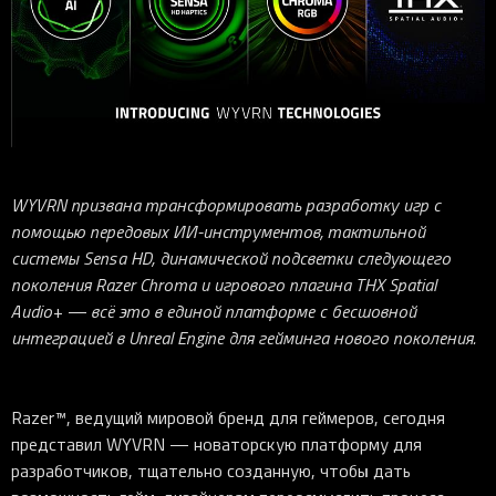
iOS-приложения
Рюкзаки
Pro Click
Tartarus
Hammerhead
Wireless Control Pod
Kraken Kitty
Goliathus
Pro Click V2
Киберспорт
Аксессуары
Аксессуары
Аксессуары для мышей
Аксессуары для клавиатур
Аксессуары для аудио
Kiyo
Firefly
Pro Click V2 Vertical
Игровые ивенты
Коллаборации
Новинки
Игровые мыши
Все клавиатуры
Все аудио для ПК
Контроллеры
HyperFlux V2
Pro Type Ergo
Софт
Освещение
Strider
Pro Type
Synapse 4
Ripsaw
Sphex
Pro Glide XXL
Synapse 3
Все устройства
Gigantus
Chroma™ RGB
WYVRN призвана трансформировать разработку игр с
помощью передовых ИИ-инструментов, тактильной
Pro Glide
THX Spatial
системы Sensa HD, динамической подсветки следующего
7.1 Sound
поколения Razer Chroma и игрового плагина THX Spatial
Audio+ — всё это в единой платформе с бесшовной
Synapse 2 Legacy
интеграцией в Unreal Engine для гейминга нового поколения.
Virtual Ring Light
Razer Axon
Razer™, ведущий мировой бренд для геймеров, сегодня
Streamer Companion App
представил WYVRN — новаторскую платформу для
Cortex
разработчиков, тщательно созданную, чтобы дать