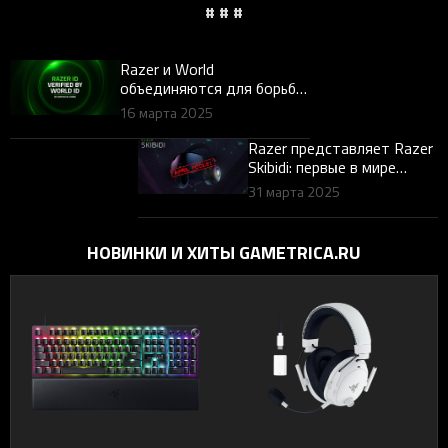
# # #
Razer и World
объединяются для борьбы
с ботами третьих сторон в
16 марта 2025
онлайн-играх в эпоху AI-
гейминга
Razer представляет Razer
Skibidi: первые в мире
наушники с ИИ-переводом
31 марта 2025
«brainrot»-сленга
НОВИНКИ И ХИТЫ GAMETRICA.RU