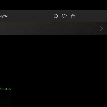
нусы
yboards