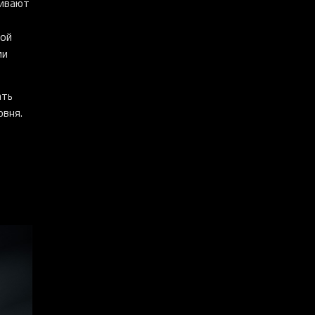
чивают
ной
ми
ать
овня.