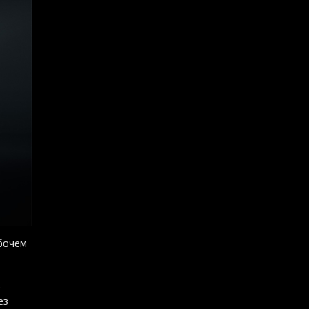
абочем
.
ез