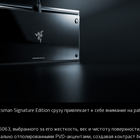
man Signature Edition срузу привлекает к себе внимание на р
063, выбранного за его жесткость, вес и чистоту поверхности
кально отполированными PVD-акцентами, создавая контраст б