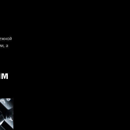
дежной
и, а
ым