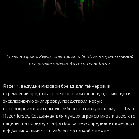
iOS-приложения
Рюкзаки
Pro Click
Tartarus
Hammerhead
Wireless Control Pod
Kraken Kitty
Goliathus
Pro Click V2
Киберспорт
Аксессуары
Аксессуары
Аксессуары для мышей
Аксессуары для клавиатур
Аксессуары для аудио
Kiyo
Firefly
Pro Click V2 Vertical
Игровые ивенты
Коллаборации
Новинки
Игровые мыши
Все клавиатуры
Все аудио для ПК
Контроллеры
HyperFlux V2
Pro Type Ergo
Софт
Освещение
Strider
Pro Type
Synapse 4
Ripsaw
Sphex
Pro Glide XXL
Synapse 3
Все устройства
Gigantus
Chroma™ RGB
Слева направо: Zellsis, Snip3down и Shotzzy в чёрно-зелёной
расцветке нового джерси Team Razer.
Pro Glide
THX Spatial
7.1 Sound
Razer™, ведущий мировой бренд для геймеров, в
Synapse 2 Legacy
стремлении предлагать персонализированную, стильную и
Virtual Ring Light
эксклюзивную экипировку, представил новую
Razer Axon
высокопроизводительную киберспортивную форму — Team
Razer Jersey. Созданная для лучших игроков мира и всех, кто
Streamer Companion App
нацелен на победу, эта футболка переопределяет комфорт
Cortex
и функциональность в киберспортивной одежде.