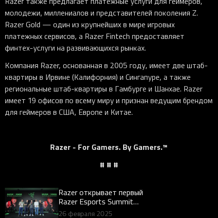
Razer также предлагает платежные услуги для геймеров,
молодежи, миллениалов и представителей поколения Z.
Razer Gold — один из крупнейших в мире игровых
платежных сервисов, а Razer Fintech предоставляет
финтех-услуги на развивающихся рынках.
Компания Razer, основанная в 2005 году, имеет две штаб-
квартиры в Ирвине (Калифорния) и Сингапуре, а также
региональные штаб-квартиры в Гамбурге и Шанхае. Razer
имеет 19 офисов по всему миру и признан ведущим брендом
для геймеров в США, Европе и Китае.
Razer - For Gamers. By Gamers.™
# # #
Razer открывает первый
Razer Esports Summit
2025 празднованием в
26 февраля 2025