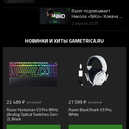
честь мировой звезды
киберспорта Faker в
Razer подписывает
Сингапуре
Николa «NiKo» Ковача —
одного из величайших
2 апреля 2025
игроков в истории
Counter-Strike — в Team
Razer
НОВИНКИ И ХИТЫ GAMETRICA.RU
22 489 ₽
21 599 ₽
27 999 ₽
21 699 ₽
Razer Huntsman V3 Pro 8KHz
Razer BlackShark V3 Pro,
(Analog Optical Switches Gen-
White
2), Black