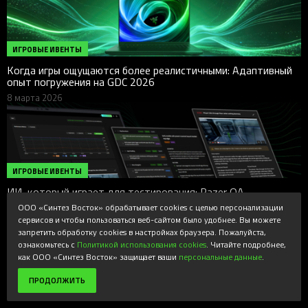
ИГРОВЫЕ ИВЕНТЫ
Когда игры ощущаются более реалистичными: Адаптивный
опыт погружения на GDC 2026
8 марта 2026
ИГРОВЫЕ ИВЕНТЫ
ИИ, который играет для тестирования: Razer QA
Companion-AI на GDC 2026
ООО «Синтез Восток» обрабатывает cookies с целью персонализации
8 марта 2026
сервисов и чтобы пользоваться веб-сайтом было удобнее. Вы можете
запретить обработку cookies в настройках браузера. Пожалуйста,
ознакомьтесь с
Политикой использования cookies
. Читайте подробнее,
как ООО «Синтез Восток» защищает ваши
персональные данные
.
ПРОДОЛЖИТЬ
ИГРОВЫЕ ИВЕНТЫ