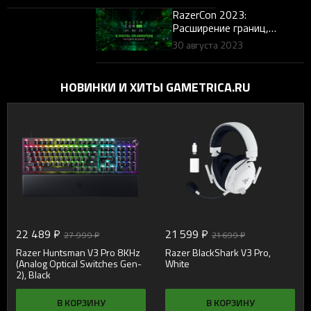
RazerCon 2023:
Расширение границ,
демонстрация инноваций
30 августа 2023
и поддержка игрового
сообщества
НОВИНКИ И ХИТЫ GAMETRICA.RU
22 489 ₽
21 599 ₽
27 999 ₽
21 699 ₽
Razer Huntsman V3 Pro 8KHz
Razer BlackShark V3 Pro,
(Analog Optical Switches Gen-
White
2), Black
В КОРЗИНУ
В КОРЗИНУ