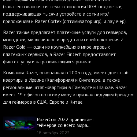
(запатентованная система технологии RGB-подсветки,
поддерживающая тысячи устройств и сотни игр/
приложений) и Razer Cortex (оптимизатор игр). и лаунчер).
Razer также предлагает платежные услуги для геймеров,
молодежи, миллениалов и представителей поколения Z.
Razer Gold — один из крупнейших в мире игровых
платежных сервисов, а Razer Fintech предоставляет
финтех-услуги на развивающихся рынках.
Компания Razer, основанная в 2005 году, имеет две штаб-
квартиры в Ирвине (Калифорния) и Сингапуре, а также
региональные штаб-квартиры в Гамбурге и Шанхае. Razer
имеет 19 офисов по всему миру и признан ведущим брендом
для геймеров в США, Европе и Китае.
RazerCon 2022 привлекает
геймеров со всего мира
анонсами новых
16 октября 2022
продуктов и подарками