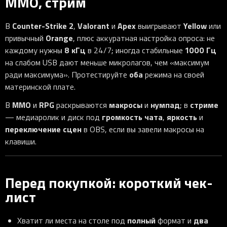
MMO, стрим
Counter-Strike 2
Valorant
Apex
Yellow
В
,
и
выигрывают
или
Orange
привычный
, плюс аккуратная настройка опроса: не
8 кГц
1000 Гц
каждому нужны
в 24/7; иногда стабильные
на слабом USB дают меньше микролагов, чем «максимум
оба
ради максимума». Протестируйте
режима на своей
материнской плате.
MMO
RPG
макросы
нумпад
стриме
В
и
раскрываются
и
; в
громкость чата
яркость
— медиаролик и диск под
,
и
переключение сцен
в OBS, если вы завели макросы на
клавиши.
Перед покупкой: короткий чек-
лист
полный
два
Хватит ли места на столе под
формат и