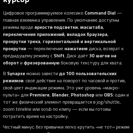
Command Dial
Цифровое программируемое колесико
—
главная изюминка управления. По умолчанию доступны
яркости подсветки
масштаба
режимы вроде
,
,
переключения приложений
вкладок браузера
,
,
прокрутки трека
горизонтальной и вертикальной
,
прокрутки
нажатием
— переключение
диска, возврат к
Shift
30 шагов на
предыдущему режиму с
. Диск даёт
оборот
фрезерованную
и
боковую текстуру для хвата.
Synapse
до 100 пользовательских
В
можно завести
режимов
: своё действие на поворот по часовой и против,
свой цвет индикации режима. Это уже уровень «макро-
Premiere
Blender
Photoshop
OBS
пульта» для
,
,
или
: один и
тот же физический элемент превращается в jog/shuttle,
zoom timeline или scrub по клипу — если вы готовы
потратить время на настройку.
Честный минус: без привычки легко крутить «не тот» режим