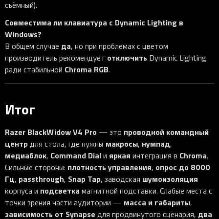
съёмный).
Совместима ли клавиатура с Dynamic Lighting в
Windows?
да
В общем случае
, но при проблемах с цветом
отключить
производитель рекомендует
Dynamic Lighting
Chroma RGB
ради стабильной
.
Итог
Razer BlackWidow V4 Pro
проводной командный
— это
центр
макросы
нумпад
для стола, где нужны
,
,
медиаблок
Command Dial
яркая
Chroma
,
и
интеграция в
.
плотность управления
опрос до 8000
Сильные стороны:
,
Гц
passthrough
Snap Tap
шумоизоляция
,
,
, заводская
подсветка
корпуса и
магнитной подставки. Слабые места с
масса и габариты
точки зрения части аудитории —
,
зависимость от Synapse
два
для продвинутого сценария,