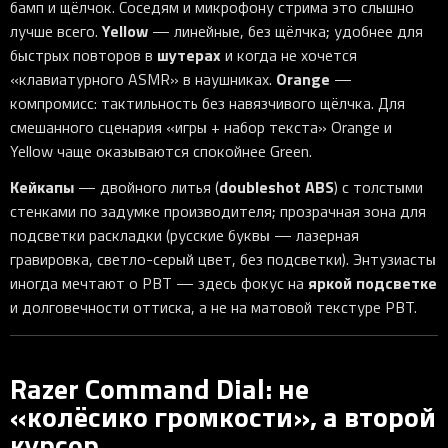
бамп и щёлчок. Соседям и микрофону стрима это слышно
Yellow
лучше всего.
— линейные, без щёлчка; удобнее для
шутерах
быстрых повторов в
и когда не хочется
Orange
«клавиатурного ASMR» в наушниках.
—
компромисс: тактильность без навязчивого щёлчка. Для
смешанного сценария «игры + набор текста» Orange и
Yellow чаще оказываются спокойнее Green.
Кейкапы
doubleshot ABS
— двойного литья (
) с толстыми
стенками по задумке производителя; прозрачная зона для
подсветки раскладки (русские буквы — лазерная
гравировка, светло-серый цвет, без подсветки). Энтузиасты
яркой подсветке
иногда мечтают о PBT — здесь фокус на
и долговечности оттиска, а не на матовой текстуре PBT.
Razer Command Dial: не
«колёсико громкости», а второй
курсор