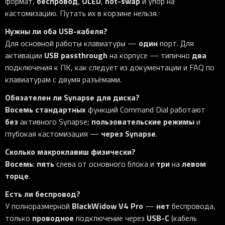
беспровод
OLED
hot-swap
формат,
,
,
и упор на
кастомизацию. Путать их в корзине нельзя.
Нужны ли оба USB-кабеля?
один
Для основной работы клавиатуры —
порт. Для
USB passthrough
два
активации
на корпусе — типично
подключения к ПК, как следует из документации и FAQ по
клавиатурам с двумя разъёмами.
Обязателен ли Synapse для диска?
Восемь стандартных
функций Command Dial работают
без
пользовательские режимы
активного Synapse;
и
через Synapse
глубокая кастомизация —
.
Сколько макроклавиш физически?
Восемь
пять
три
левом
:
слева от основного блока и
на
торце
.
Есть ли беспровод?
BlackWidow V4 Pro
нет
У полноразмерной
—
беспровода,
проводное
USB-C
только
подключение через
(кабель