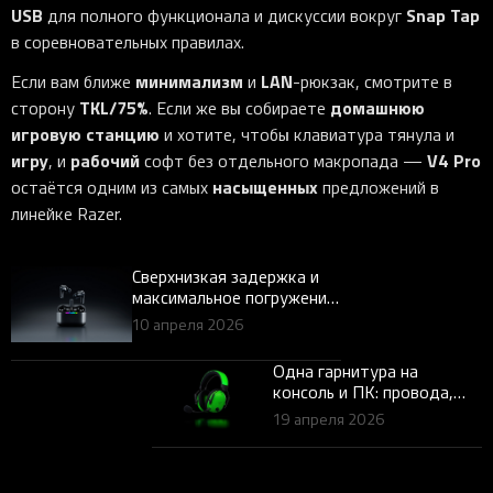
USB
Snap Tap
для полного функционала и дискуссии вокруг
в соревновательных правилах.
минимализм
LAN
Если вам ближе
и
-рюкзак, смотрите в
TKL/75%
домашнюю
сторону
. Если же вы собираете
игровую станцию
и хотите, чтобы клавиатура тянула и
игру
рабочий
V4 Pro
, и
софт без отдельного макропада —
насыщенных
остаётся одним из самых
предложений в
линейке Razer.
Сверхнизкая задержка и
максимальное погружение:
Представляем Razer
10 апреля 2026
Hammerhead V3
HyperSpeed
Одна гарнитура на
консоль и ПК: провода,
чат в пати, переключение
19 апреля 2026
между устройствами