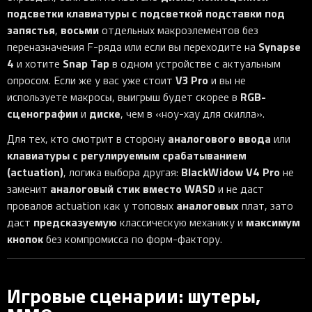
подсветки клавиатуры с подсветкой подставки под
запястья
восьми
,
отдельных макроэлементов без
Synapse
переназначения F-ряда или если вы переходите на
4
Snap Tap
и хотите
в одном устройстве с актуальным
V3 Pro
опросом. Если же у вас уже стоит
и вы не
RGB-
используете макросы, выигрыш будет скорее в
сценографии
диске
и
, чем в «ноу-хау для скилла».
аналогового ввода
Для тех, кто смотрит в сторону
или
клавиатуры с регулируемым срабатыванием
(actuation)
BlackWidow V4 Pro
, логика выбора другая:
не
аналоговый стик вместо WASD
заменит
и не даст
аналоговых
провалов actuation как у топовых
плат, зато
предсказуемую
максимум
даст
классическую механику и
кнопок
без компромисса по форм-фактору.
Игровые сценарии: шутеры,