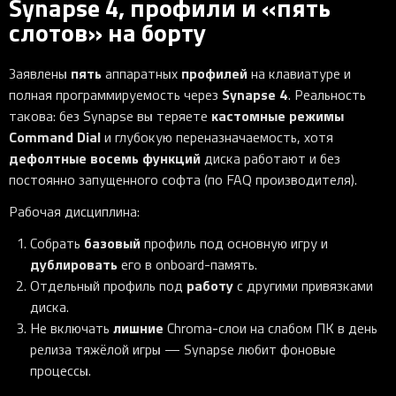
Synapse 4, профили и «пять
слотов» на борту
пять
профилей
Заявлены
аппаратных
на клавиатуре и
Synapse 4
полная программируемость через
. Реальность
кастомные режимы
такова: без Synapse вы теряете
Command Dial
и глубокую переназначаемость, хотя
дефолтные восемь функций
диска работают и без
постоянно запущенного софта (по FAQ производителя).
Рабочая дисциплина:
базовый
Собрать
профиль под основную игру и
дублировать
его в onboard-память.
работу
Отдельный профиль под
с другими привязками
диска.
лишние
Не включать
Chroma-слои на слабом ПК в день
релиза тяжёлой игры — Synapse любит фоновые
процессы.