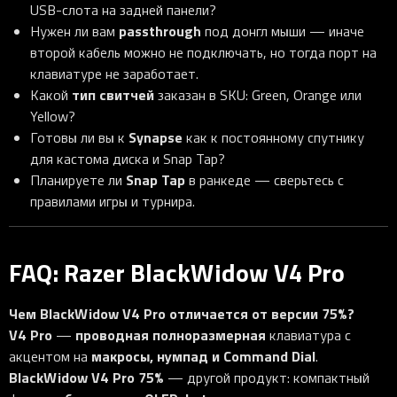
USB-слота на задней панели?
passthrough
Нужен ли вам
под донгл мыши — иначе
второй кабель можно не подключать, но тогда порт на
клавиатуре не заработает.
тип свитчей
Какой
заказан в SKU: Green, Orange или
Yellow?
Synapse
Готовы ли вы к
как к постоянному спутнику
для кастома диска и Snap Tap?
Snap Tap
Планируете ли
в ранкеде — сверьтесь с
правилами игры и турнира.
FAQ: Razer BlackWidow V4 Pro
Чем BlackWidow V4 Pro отличается от версии 75%?
V4 Pro
проводная полноразмерная
—
клавиатура с
макросы, нумпад и Command Dial
акцентом на
.
BlackWidow V4 Pro 75%
— другой продукт: компактный