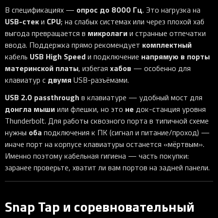
опрос до 8000 Гц
В спецификациях —
. Это нагрузка на
USB-стек
CPU
и
; на слабых системах или через плохой хаб
микролаги
выгода превращается в
и странные отпечатки
комплектный
ввода. Поддержка прямо рекомендует
USB High Speed
напрямую в порты
кабель
и подключение
материнской платы
хабов
, избегая
— особенно для
двумя
клавиатур с
USB-разъёмами.
USB 2.0 passthrough
в клавиатуре — удобный мост для
донгла мыши
не
или флешки, но это
док-станция уровня
Thunderbolt. Для работы сквозного порта в типичной схеме
оба
нужны
подключения к ПК (сигнал и питание/проход) —
иначе порт на корпусе клавиатуры останется «мёртвым».
Именно поэтому кабельная гигиена — часть покупки:
заранее проверьте, хватит ли вам портов на задней панели.
Snap Tap и соревновательный