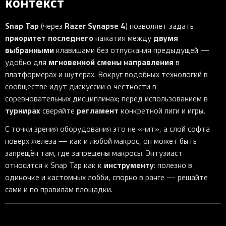
контекст
Snap Tap
Razer Synapse 4
(через
) позволяет задать
приоритет последнего
двумя
нажатия между
выбранными
клавишами без отпускания предыдущей —
мгновенной смены направления
удобно для
в
платформерах и шутерах. Вокруг подобных технологий в
сообществе идут дискуссии о честности в
соревновательных дисциплинах; перед использованием в
турнирах
регламент
сверяйте
конкретной лиги и игры.
С точки зрения оборудования это не «чит», а слой софта
поверх железа — как и любой макрос, он может быть
запрещён там, где запрещены макросы. Энтузиаст
инструменту
относится к Snap Tap как к
: полезно в
одиночке и кастомных лобби, спорно в ранге — решайте
сами и по правилам площадки.