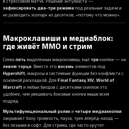
в стрессовом матче. Решение энтузиаста —
зафиксировать два-три режима
под реальные задачи и
не разводить зоопарк из десятков, «потому что можно».
Макроклавиши и медиаблок:
где живёт MMO и стрим
пять
три
Слева
выделенных макроклавиш; ещё
кнопки — на
левом торце
восемь
. Вместе это
элементов под
Hypershift
, макросы и системные функции без конфликта с
Final Fantasy XIV
World of
основной раскладкой. Для
,
Warcraft
и любых билдов с десятками скиллов это
удобнее, чем увешивать боковые кнопки мыши всем
подряд.
Мультифункциональный ролик
четыре медиакнопки
и
закрывают базу: громкость, пауза, трек вперёд-назад —
без лезания в софт. Для стрима, где часто крутят