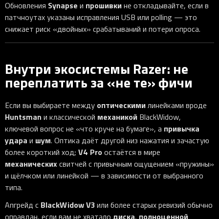
Synapse
прошивки
Обновления
и
не откладывайте, если в
патчноутах указаны исправления USB или polling — это
снижает риск «двойных» срабатываний и потери опроса.
Внутри экосистемы Razer: не
переплатить за «не те» фичи
оптическими
Если вы выбираете между
линейками вроде
Huntsman
механикой
и классической
BlackWidow,
привычка
ключевой вопрос не «что круче на бумаге», а
удара
шум
и
. Оптика даёт другой низ нажатия и зачастую
V4 Pro
более короткий ход;
остаётся в мире
механических
свитчей с привычным ощущением «пружины»
и щёлчком или линейкой — в зависимости от выбранного
типа.
BlackWidow V3
Апгрейд с
или более старых ревизий обычно
диска
полноценной
оправдан, если вам не хватало
,