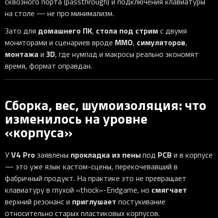
сквозного порта (passthrough) и подключения клавиатуры
на столе — не про минимализм.
домашнего ПК
стола под стрим
Зато для
,
с двумя
MMO
симуляторов
мониторами и сценариев вроде
,
,
монтажа
3D
и
, где нумпад и макросы реально экономят
время, формат оправдан.
Сборка, вес, шумоизоляция: что
изменилось на уровне
«корпуса»
V4 Pro
прокладка из пены
PCB
У
заявлены
под
и в корпусе
— это уже язык кастом-сцены, перекочевавший в
фабричный продукт. На практике это не превращает
смягчает
клавиатуру в глухой «thock»-Endgame, но
приглушает
верхний резонанс и
постукивание
относительно старых пластиковых корпусов.