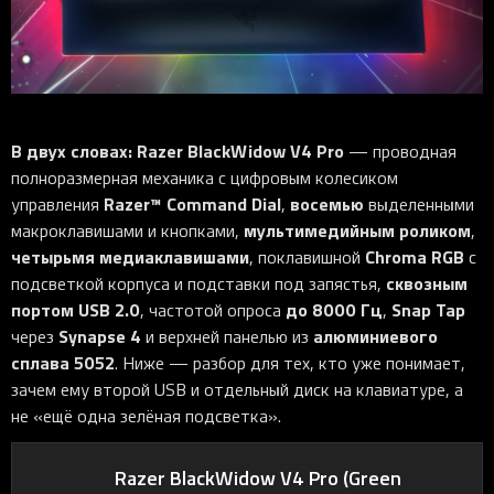
iOS-приложения
Рюкзаки
Pro Click
Tartarus
Hammerhead
Wireless Control Pod
Kraken Kitty
Goliathus
Pro Click V2
Киберспорт
Аксессуары
Аксессуары
Аксессуары для мышей
Аксессуары для клавиатур
Аксессуары для аудио
Kiyo
Firefly
Pro Click V2 Vertical
Игровые ивенты
Коллаборации
Новинки
Игровые мыши
Все клавиатуры
Все аудио для ПК
Контроллеры
HyperFlux V2
Pro Type Ergo
Софт
Освещение
Strider
Pro Type
Synapse 4
В двух словах:
Razer BlackWidow V4 Pro
— проводная
Ripsaw
Sphex
Pro Glide XXL
Synapse 3
полноразмерная механика с цифровым колесиком
Все устройства
Gigantus
Chroma™ RGB
Razer™ Command Dial
восемью
управления
,
выделенными
мультимедийным роликом
макроклавишами и кнопками,
,
Pro Glide
THX Spatial
четырьмя медиаклавишами
Chroma RGB
, поклавишной
с
7.1 Sound
сквозным
подсветкой корпуса и подставки под запястья,
портом USB 2.0
до 8000 Гц
Snap Tap
, частотой опроса
,
Synapse 2 Legacy
Synapse 4
алюминиевого
через
и верхней панелью из
Virtual Ring Light
сплава 5052
. Ниже — разбор для тех, кто уже понимает,
Razer Axon
зачем ему второй USB и отдельный диск на клавиатуре, а
не «ещё одна зелёная подсветка».
Streamer Companion App
Cortex
Razer BlackWidow V4 Pro (Green