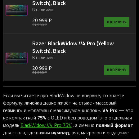
Switch), Black
В наличии
20 999 ₽
В КОРЗИНУ
21 990 ₽
Razer BlackWidow V4 Pro (Yellow
Switch), Black
В наличии
20 999 ₽
В КОРЗИНУ
21 990 ₽
Если вы читаете про BlackWidow не впервые, то знаете
формулу: линейка давно живёт на стыке «массовый
V4 Pro
гейминг» и «флагман с максимумом кнопок».
— это
75%
не компактный
с OLED и беспроводом (это отдельная
полный формат
модель
BlackWidow V4 Pro 75%
), а именно
нумпад
для стола, где важны
, ряд макросов и ощущение