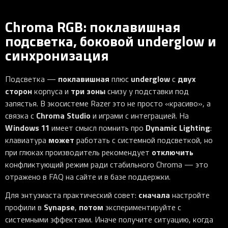
Chroma RGB: поклавишная
подсветка, боковой underglow и
синхронизация
поклавишная
underglow
двух
Подсветка —
плюс
с
сторон
три зоны
корпуса и
снизу у подставки под
запястья. В экосистеме Razer это не просто «красиво», а
Chroma Studio
связка с
и играми с интеграцией. На
Windows 11
Dynamic Lighting
имеет смысл помнить про
:
может
клавиатура
работать с системной подсветкой, но
отключить
при глюках производитель рекомендует
конфликтующий режим ради стабильного Chroma — это
отражено в FAQ на сайте и в базе поддержки.
сначала
Для энтузиаста практический совет:
настройте
Synapse
потом
профили в
,
экспериментируйте с
системными эффектами. Иначе получите ситуацию, когда