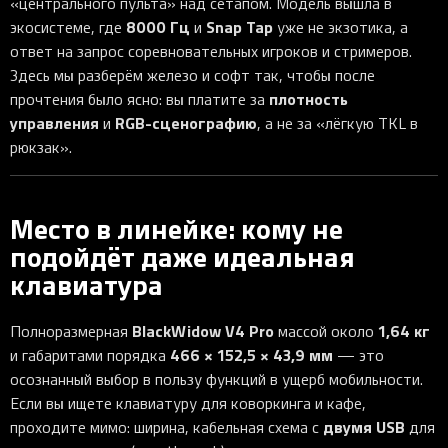
«центрального пульта» над сетапом. Модель вышла в
8000 Гц
Snap Tap
экосистеме, где
и
уже не экзотика, а
ответ на запрос соревновательных игроков и стримеров.
Здесь мы разберём железо и софт так, чтобы после
плотность
прочтения было ясно: вы платите за
управления
RGB-сценографию
и
, а не за «лёгкую TKL в
рюкзак».
Место в линейке: кому не
подойдёт даже идеальная
клавиатура
BlackWidow V4 Pro
1,64 кг
Полноразмерная
массой около
466 × 152,5 × 43,9 мм
и габаритами порядка
— это
осознанный выбор в пользу функций в ущерб мобильности.
Если вы ищете клавиатуру для коворкинга и кафе,
двумя USB
проходите мимо: ширина, кабельная схема с
для