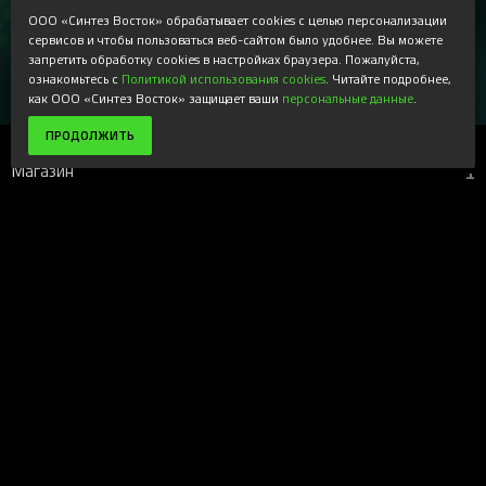
ООО «Синтез Восток» обрабатывает cookies с целью персонализации
Регистрируясь, Вы соглашаетесь получать наши
сервисов и чтобы пользоваться веб-сайтом было удобнее. Вы можете
информационные рассылки и специальные предложения,
доступные только для подписчиков. Ознакомьтесь с нашей
запретить обработку cookies в настройках браузера. Пожалуйста,
Политикой конфиденциальности
ознакомьтесь с
Политикой использования cookies
. Читайте подробнее,
как ООО «Синтез Восток» защищает ваши
персональные данные
.
ПРОДОЛЖИТЬ
Магазин
+
Компания
+
Поддержка
+
Наши ресурсы
+
Вверх