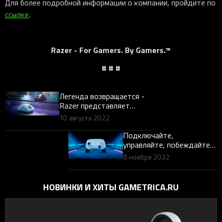
Для более подробной информации о компании, пройдите по
ссылке
.
Razer - For Gamers. By Gamers.™
# # #
Легенда возвращается -
Razer представляет
сверхлегкую DeathAdder
10 августа 2022
V3 Pro
Подключайте,
управляйте, побеждайте с
Razer Wolverine V2 Pro для
8 ноября 2022
консолей PS5™ и ПК
НОВИНКИ И ХИТЫ GAMETRICA.RU