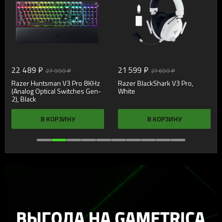
22 489 ₽
21 599 ₽
27 999 ₽
21 699 ₽
Razer Huntsman V3 Pro 8KHz
Razer BlackShark V3 Pro,
(Analog Optical Switches Gen-
White
2), Black
В КОРЗИНУ
В КОРЗИНУ