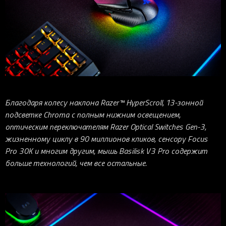
iOS-приложения
Рюкзаки
Pro Click
Tartarus
Hammerhead
Wireless Control Pod
Kraken Kitty
Goliathus
Pro Click V2
Киберспорт
Аксессуары
Аксессуары
Аксессуары для мышей
Аксессуары для клавиатур
Аксессуары для аудио
Kiyo
Firefly
Pro Click V2 Vertical
Игровые ивенты
Коллаборации
Новинки
Игровые мыши
Все клавиатуры
Все аудио для ПК
Контроллеры
HyperFlux V2
Pro Type Ergo
Софт
Освещение
Strider
Pro Type
Synapse 4
Ripsaw
Sphex
Pro Glide XXL
Synapse 3
Все устройства
Gigantus
Chroma™ RGB
Благодаря колесу наклона Razer™ HyperScroll, 13-зонной
Pro Glide
THX Spatial
подсветке Chroma с полным нижним освещением,
7.1 Sound
оптическим переключателям Razer Optical Switches Gen-3,
жизненному циклу в 90 миллионов кликов, сенсору Focus
Synapse 2 Legacy
Pro 30K и многим другим, мышь Basilisk V3 Pro содержит
Virtual Ring Light
больше технологий, чем все остальные.
Razer Axon
Streamer Companion App
Cortex