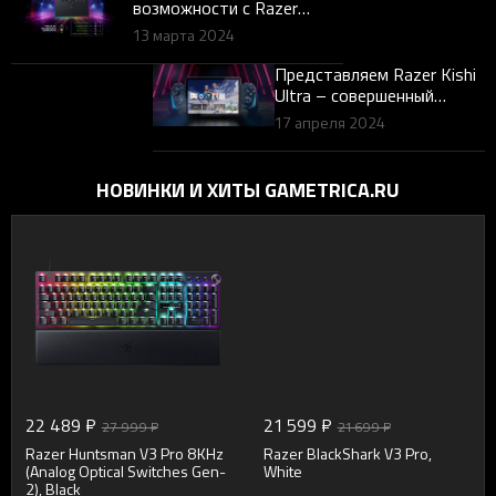
возможности с Razer
Kitsune: Представляем
13 марта 2024
обновление прошивки 2.0
Представляем Razer Kishi
Ultra – совершенный
мобильный игровой
17 апреля 2024
контроллер для iPhone 15
серии, Android, and iPad
Mini
НОВИНКИ И ХИТЫ GAMETRICA.RU
22 489 ₽
21 599 ₽
27 999 ₽
21 699 ₽
Razer Huntsman V3 Pro 8KHz
Razer BlackShark V3 Pro,
(Analog Optical Switches Gen-
White
2), Black