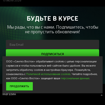
15 июля 2026
БУДЬТЕ В КУРСЕ
Мы рады, что вы с нами. Подпишитесь, чтобы
не пропустить обновления!
ПОДПИСАТЬСЯ
ООО «Синтез Восток» обрабатывает cookies с целью персонализации
Регистрируясь, Вы соглашаетесь получать наши
информационные рассылки и специальные предложения,
сервисов и чтобы пользоваться веб-сайтом было удобнее. Вы можете
доступные только для подписчиков. Ознакомьтесь с нашей
запретить обработку cookies в настройках браузера. Пожалуйста,
Политикой конфиденциальности
ознакомьтесь с
Политикой использования cookies
. Читайте подробнее,
как ООО «Синтез Восток» защищает ваши
персональные данные
.
ПРОДОЛЖИТЬ
Магазин
+