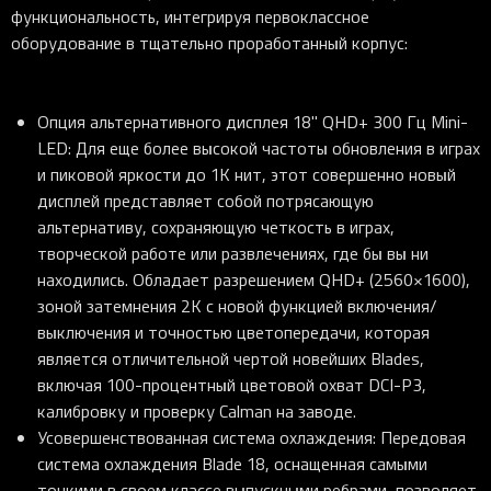
функциональность, интегрируя первоклассное
оборудование в тщательно проработанный корпус:
Опция альтернативного дисплея 18" QHD+ 300 Гц Mini-
LED
: Для еще более высокой частоты обновления в играх
и пиковой яркости до 1K нит, этот совершенно новый
дисплей представляет собой потрясающую
альтернативу, сохраняющую четкость в играх,
творческой работе или развлечениях, где бы вы ни
находились. Обладает разрешением QHD+ (2560×1600),
зоной затемнения 2K с новой функцией включения/
выключения и точностью цветопередачи, которая
является отличительной чертой новейших Blades,
включая 100-процентный цветовой охват DCI-P3,
калибровку и проверку Calman на заводе.
Усовершенствованная система охлаждения
: Передовая
система охлаждения Blade 18, оснащенная самыми
тонкими в своем классе выпускными ребрами, позволяет