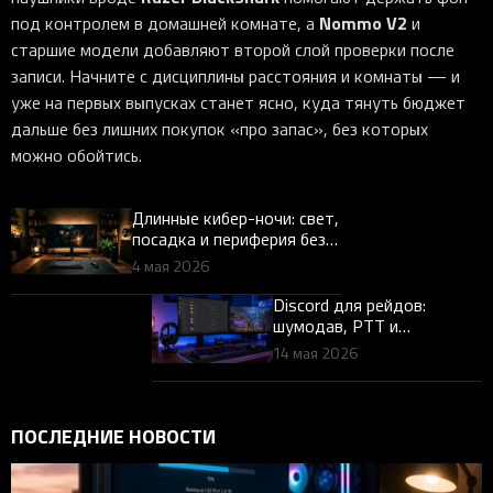
Nommo V2
под контролем в домашней комнате, а
и
старшие модели добавляют второй слой проверки после
записи. Начните с дисциплины расстояния и комнаты — и
уже на первых выпусках станет ясно, куда тянуть бюджет
дальше без лишних покупок «про запас», без которых
можно обойтись.
Длинные кибер-ночи: свет,
посадка и периферия без
перегруза шеи и запястий
4 мая 2026
Discord для рейдов:
шумодав, PTT и
разделение «игра / голос»
14 мая 2026
ПОСЛЕДНИЕ НОВОСТИ