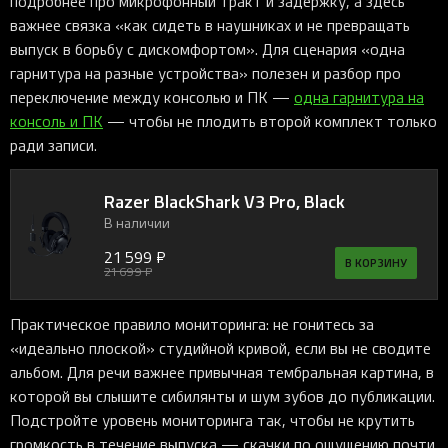
подробнее про микрофонный тракт и задержку, а здесь
важнее связка «как сидеть в наушниках и не превращать
выпуск в борьбу с дискомфортом». Для сценария «одна
гарнитура на разные устройства» полезен и разбор про
переключение между консолью и ПК —
одна гарнитура на
консоль и ПК
— чтобы не плодить второй комплект только
ради записи.
Razer BlackShark V3 Pro, Black
В наличии
21 599 ₽
В КОРЗИНУ
21 699 ₽
Практическое правило мониторинга: не гонитесь за
«идеально плоской» студийной кривой, если вы не сводите
альбом. Для речи важнее привычная тембральная картина, в
которой вы слышите сибилянты и шум зубов до публикации.
Подстройте уровень мониторинга так, чтобы не крутить
громкость в течение выпуска — скачки по ощущению почти