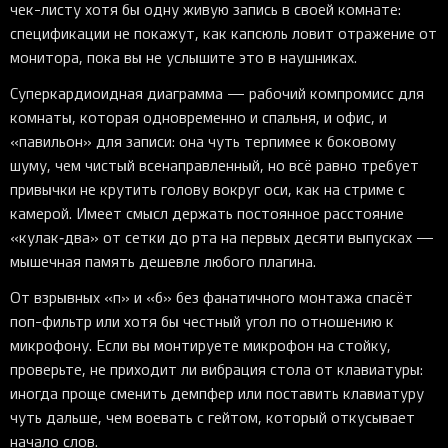
чек-листу хотя бы одну живую запись в своей комнате:
спецификации не покажут, как капсюль ловит отражение от
монитора, пока вы не услышите это в наушниках.
Суперкардиоидная диаграмма — рабочий компромисс для
комнаты, которая одновременно и спальня, и офис, и
«павильон» для записи: она чуть терпимее к боковому
шуму, чем чистый всенаправленный, но всё равно требует
привычки не крутить голову вокруг оси, как на стриме с
камерой. Имеет смысл держать постоянное расстояние
«кулак‑два» от сетки до рта на первых десяти выпусках —
мышечная память дешевле любого плагина.
От взрывных «п» и «б» без фанатичного монтажа спасёт
поп-фильтр или хотя бы честный угол по отношению к
микрофону. Если вы монтируете микрофон на стойку,
проверьте, не приходит ли вибрация стола от клавиатуры:
иногда проще сменить демпфер или поставить клавиатуру
чуть дальше, чем воевать с гейтом, который откусывает
начало слов.