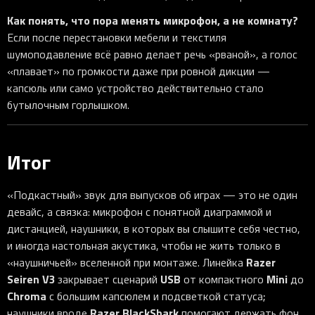
Как понять, что пора менять микрофон, а не комнату?
Если после перестановки мебели и текстиля
шумоподавление всё равно делает речь «рваной», а голос
«плавает» по громкости даже при ровной дикции —
капсюль или само устройство действительно стало
бутылочным горлышком.
Итог
«Подкастный» звук для выпусков об играх — это не один
девайс, а связка: микрофон с понятной диаграммой и
дистанцией, наушники, в которых вы слышите себя честно,
и иногда настольная акустика, чтобы не жить только в
Razer
«наушничьей» вселенной при монтаже. Линейка
Seiren V3
USB
Mini
закрывает сценарий
от компактного
до
Chroma
с большим капсюлем и подсветкой статуса;
Razer BlackShark
наушники вроде
помогают держать фон