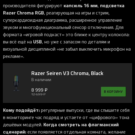
капсюль 16 мм
подсветка
производителя фигурируют
,
Razer Chroma RGB
, реагирующая на игры и стрим,
суперкардиоидная диаграмма, расширенное управление
звуком и многофункциональный сенсор отключения. Для
формата «игровой подкаст» это ближе к центру колокола:
USB
вы всё ещё на
, но уже с запасом по деталям и
визуальной дисциплиной «не забыл выключить микрофон на
рекламе».
Razer Seiren V3 Chroma, Black
В наличии
8 999 ₽
В КОРЗИНУ
12 499 ₽
Кому подойдёт:
регулярные выпуски, где вы слышите себя
в мониторинге час подряд и устаете от «цифрового» тона
Когда смотреть на флагманский
дешёвых модулей.
сценарий:
если появляется отдельная комната, желание