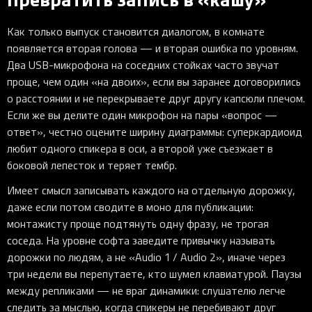
Как только выпуск становится диалогом, в комнате
появляется вторая голова — и вторая ошибка по уровням.
Два USB-микрофона на соседних стойках часто звучат
проще, чем один «на двоих», если вы заранее договорились
о расстоянии и не перекрываете друг другу капсюли плечом.
Если же вы делите один микрофон на пары «вопрос —
ответ», честно оцените ширину диаграммы: суперкардиоид
любит одного спикера в оси, а второй уже съезжает в
боковой лепесток и теряет тембр.
Имеет смысл записывать каждого на отдельную дорожку,
даже если потом сводите в моно для публикации:
монтажисту проще подтянуть одну фразу, не трогая
соседа. На уровне софта заведите привычку называть
дорожки по людям, а не «Audio 1 / Audio 2», иначе через
три недели вы перепутаете, кто шумел клавиатурой. Паузы
между репликами — не враг динамики: слушателю легче
следить за мыслью, когда спикеры не перебивают друг