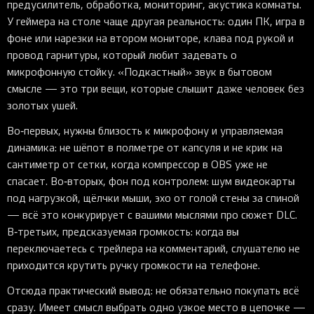
предусилитель, обработка, мониторинг, акустика комнаты.
У геймера на столе чаще другая реальность: один ПК, игра в
фоне или нарезки на втором мониторе, клава под рукой и
провод гарнитуры, который любит задевать о
микрофонную стойку. «Подкастный» звук в бытовом
смысле — это три вещи, которые слышит даже человек без
золотых ушей.
Во‑первых, нужны близость к микрофону и управляемая
динамика: не шёпот в полметре от капсуля и не крик на
сантиметр от сетки, когда компрессор в OBS уже не
спасает. Во‑вторых, фон под контролем: шум видеокарты
под нагрузкой, щёлчки мыши, эхо от голой стены за спиной
— всё это конкурирует с вашими мыслями про сюжет DLC.
В‑третьих, предсказуемая громкость: когда вы
переключаетесь с трейлера на комментарий, слушателю не
приходится крутить ручку громкости на телефоне.
Отсюда практический вывод: не обязательно покупать всё
сразу. Имеет смысл выбрать одно узкое место в цепочке —