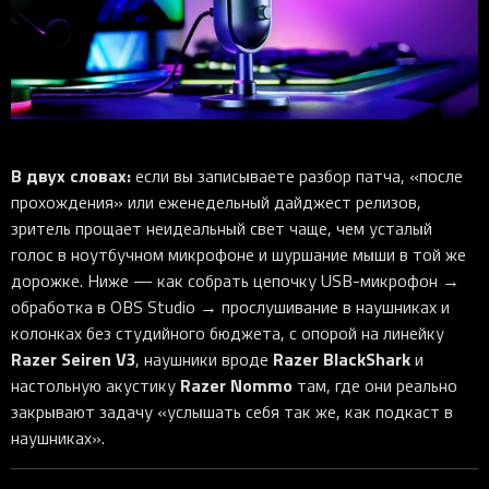
iOS-приложения
Рюкзаки
Pro Click
Tartarus
Hammerhead
Wireless Control Pod
Kraken Kitty
Goliathus
Pro Click V2
Киберспорт
Аксессуары
Аксессуары
Аксессуары для мышей
Аксессуары для клавиатур
Аксессуары для аудио
Kiyo
Firefly
Pro Click V2 Vertical
Игровые ивенты
Коллаборации
Новинки
Игровые мыши
Все клавиатуры
Все аудио для ПК
Контроллеры
HyperFlux V2
Pro Type Ergo
Софт
Освещение
Strider
Pro Type
Synapse 4
Ripsaw
Sphex
Pro Glide XXL
Synapse 3
В двух словах:
если вы записываете разбор патча, «после
Все устройства
Gigantus
Chroma™ RGB
прохождения» или еженедельный дайджест релизов,
зритель прощает неидеальный свет чаще, чем усталый
Pro Glide
THX Spatial
голос в ноутбучном микрофоне и шуршание мыши в той же
7.1 Sound
дорожке. Ниже — как собрать цепочку USB-микрофон →
обработка в OBS Studio → прослушивание в наушниках и
Synapse 2 Legacy
колонках без студийного бюджета, с опорой на линейку
Virtual Ring Light
Razer Seiren V3
Razer BlackShark
, наушники вроде
и
Razer Axon
Razer Nommo
настольную акустику
там, где они реально
закрывают задачу «услышать себя так же, как подкаст в
Streamer Companion App
наушниках».
Cortex