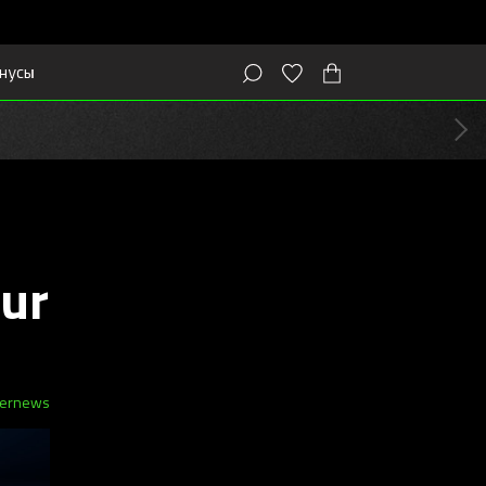
нусы
ur
er
news