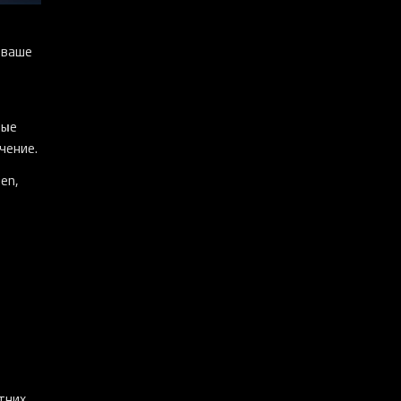
 ваше
ные
чение.
en,
тних