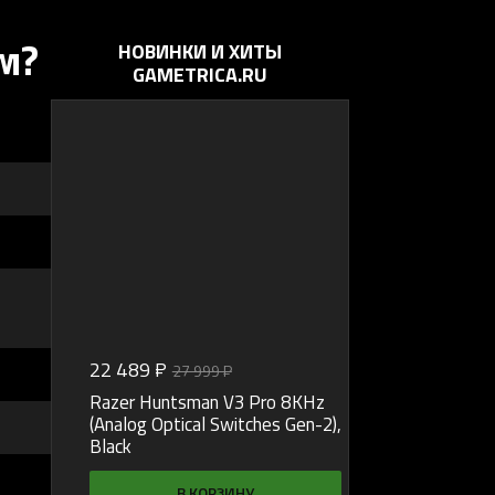
м?
НОВИНКИ И ХИТЫ
GAMETRICA.RU
22 489 ₽
15 999 ₽
27 999 ₽
17 9
%
Razer Huntsman V3 Pro 8KHz
Razer DeathAd
(Analog Optical Switches Gen-2),
Edition
Black
В 
В КОРЗИНУ