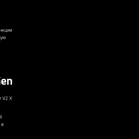
ункции
ную
Gen
r V2 X
й
 в