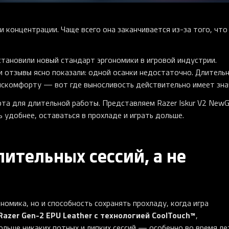
и концентрации. Чаще всего она заканчивается из-за того, что
установили новый стандарт эргономики в игровой индустрии.
и отзывы ясно показали: одной осанки недостаточно. Длитель
дискомфорту — вот где выносливость действительно имеет зна
а для длительной работы. Представляем Razer Iskur V2 NewG
 удобнее, оставаться в прохладе и играть дольше.
ительных сессий, а не
номика, но и способность сохранять прохладу, когда игра
Razer Gen-2 EPU Leather с технологией CoolTouch™
,
льше никаких потных и липких сессий — особенно во время ле