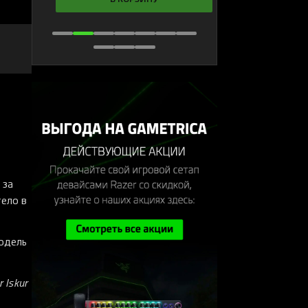
 за
тело в
одель
 Iskur