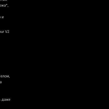
ожа*,
 и
kur V2
телом,
а
ь даже