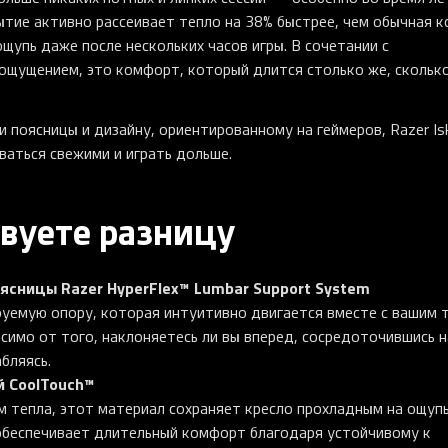
тие активно рассеивает тепло на 38% быстрее, чем обычная к
щупь даже после нескольких часов игры. В сочетании с
ощущением, это комфорт, который длится столько же, сколько
поясницы и дизайну, ориентированному на геймеров, Razer Is
ваться свежими и играть дольше.
вуете разницу
ясницы Razer HyperFlex™ Lumbar Support System
уемую опору, которая интуитивно двигается вместе с вашим 
симо от того, наклоняетесь ли вы вперед, сосредоточившись н
бляясь.
й CoolTouch™
м тепла, этот материал сохраняет кресло прохладным на ощуп
 обеспечивает длительный комфорт благодаря устойчивому к