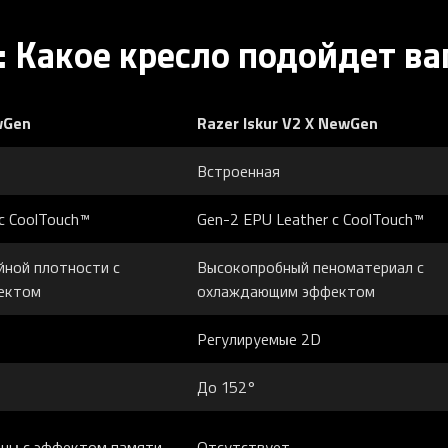
: Какое кресло подойдет ва
wGen
Razer Iskur V2 X NewGen
Встроенная
с CoolTouch™
Gen-2 EPU Leather с CoolTouch™
ной плотности с
Высокопробный пеноматериал с
ектом
охлаждающим эффектом
26 999 ₽
29 999 ₽
Регулируемые 2D
Razer BlackWidow V4 Pro 75
(Orange Switch), Black
До 152°
В КОРЗИНУ
ены с эффектом памяти
Отсутствует