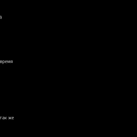
й
 время
 так же