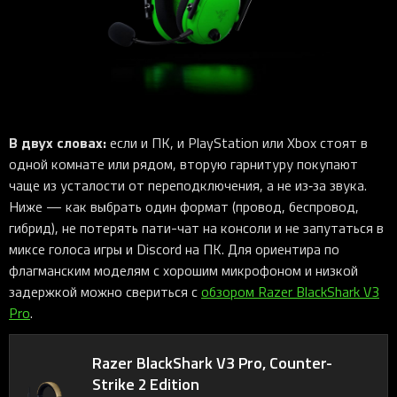
iOS-приложения
Рюкзаки
Pro Click
Tartarus
Hammerhead
Wireless Control Pod
Kraken Kitty
Goliathus
Pro Click V2
Киберспорт
Аксессуары
Аксессуары
Аксессуары для мышей
Аксессуары для клавиатур
Аксессуары для аудио
Kiyo
Firefly
Pro Click V2 Vertical
Игровые ивенты
Коллаборации
Новинки
Игровые мыши
Все клавиатуры
Все аудио для ПК
Контроллеры
HyperFlux V2
Pro Type Ergo
Софт
Освещение
Strider
Pro Type
Synapse 4
Ripsaw
Sphex
Pro Glide XXL
Synapse 3
В двух словах:
если и ПК, и PlayStation или Xbox стоят в
Все устройства
Gigantus
Chroma™ RGB
одной комнате или рядом, вторую гарнитуру покупают
чаще из усталости от переподключения, а не из‑за звука.
Pro Glide
THX Spatial
Ниже — как выбрать один формат (провод, беспровод,
7.1 Sound
гибрид), не потерять пати-чат на консоли и не запутаться в
миксе голоса игры и Discord на ПК. Для ориентира по
Synapse 2 Legacy
флагманским моделям с хорошим микрофоном и низкой
Virtual Ring Light
задержкой можно свериться с
обзором Razer BlackShark V3
Razer Axon
Pro
.
Streamer Companion App
Razer BlackShark V3 Pro, Counter-
Cortex
Strike 2 Edition