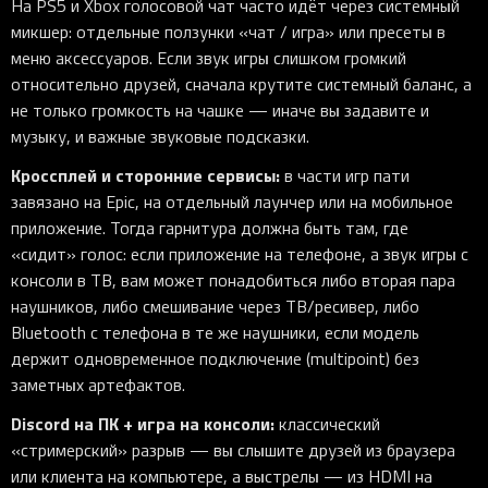
На PS5 и Xbox голосовой чат часто идёт через системный
микшер: отдельные ползунки «чат / игра» или пресеты в
меню аксессуаров. Если звук игры слишком громкий
относительно друзей, сначала крутите системный баланс, а
не только громкость на чашке — иначе вы задавите и
музыку, и важные звуковые подсказки.
Кроссплей и сторонние сервисы:
в части игр пати
завязано на Epic, на отдельный лаунчер или на мобильное
приложение. Тогда гарнитура должна быть там, где
«сидит» голос: если приложение на телефоне, а звук игры с
консоли в ТВ, вам может понадобиться либо вторая пара
наушников, либо смешивание через ТВ/ресивер, либо
Bluetooth с телефона в те же наушники, если модель
держит одновременное подключение (multipoint) без
заметных артефактов.
Discord на ПК + игра на консоли:
классический
«стримерский» разрыв — вы слышите друзей из браузера
или клиента на компьютере, а выстрелы — из HDMI на