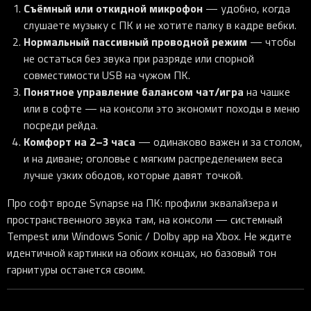
Съёмный или откидной микрофон
— удобно, когда
слушаете музыку с ПК и не хотите палку в кадре вебки.
Нормальный пассивный проводной режим
— чтобы
не остаться без звука при разряде или спорной
совместимости USB на чужом ПК.
Понятное управление балансом чат/игра
на чашке
или в софте — на консоли это экономит походы в меню
посреди рейда.
Комфорт на 2–3 часа
— одинаково важен и за столом,
и на диване; оголовье с мягким распределением веса
лучше узких ободов, которые давят точкой.
Про софт вроде Synapse на ПК: профили эквалайзера и
пространственного звука там, на консоли — системный
Tempest или Windows Sonic / Dolby app на Xbox. Не ждите
идентичной картинки на обоих концах, но базовый тон
гарнитуры останется своим.