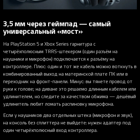
3,5 мм через геймпад — самый
универсальный «мост»
На PlayStation 5 и Xbox Series гарнитура с
четырёхполюсным TRRS-штекером (один разъём на
наушники и микрофон) подключается к разъёму на
контроллере. Плюс: один и тот же кабель можно воткнуть в
комбинированный выход на материнской плате ПК или в
переходник на фронт-панели. Минус: вы тянете провод от
руки к голове; на диване это решаемо длинным кабелем или
удлинителем, но следите за качеством обжима — дешёвый
удлинитель любит ломать распиновку микрофона.
Если у наушников два отдельных штека (микрофон и звук),
на консоль без сплиттера не выйдете: нужен адаптер под
один четырёхполюсный вход контроллера.