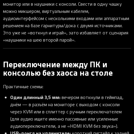
монитор или в наушники с консоли. Свести в одну чашку
можно микшером, виртуальным кабелем,
аудиоинтерфейсом с несколькими входами или аппаратным
решением на базе гарнитуры/дока с двумя источниками.
Это уже не «воткнул и играй», зато избавляет от сценария
«наушники на шею второй парой».
Переключение между ПК и
консолью без хаоса на столе
Практичные схемы:
Один длинный 3,5 мм:
вечером воткнули в геймпад,
днём — в разъём на мониторе с выходом с консоли
через KVM или в сплиттер с ручным переключателем
(для аудио ищите именно пассивные или усиленные
аудиопереключатели, а не «HDMI KVM без звука»).
USB-донгл на удлинителе:
короткий пигтейл к задней