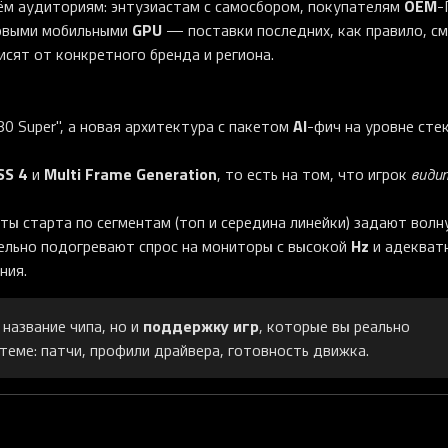
OEM
рём аудиториям: энтузиастам с самосбором, покупателям
-
GPU
овыми мобильными
— поставки последних, как правило, с
исят от конкретного бренда и региона.
AI
0 Super", а новая архитектура с пакетом
-фич на уровне сте
SS 4
Multi Frame Generation
и
, то есть на том, что игрок
види
ы старта по сегментам (топ и середина линейки) задают волн
Hz
ельно подогревают спрос на мониторы с высокой
и адекват
ния.
поддержку игр
название чипа, но и
, которые вы реально
теме: патчи, профили драйвера, готовность движка.