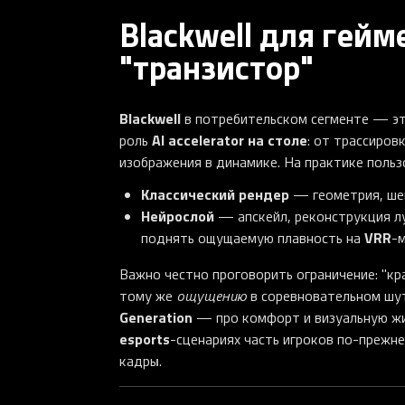
Blackwell для гейм
"транзистор"
Blackwell
в потребительском сегменте — эт
AI accelerator на столе
роль
: от трассиров
изображения в динамике. На практике польз
Классический рендер
— геометрия, ше
Нейрослой
— апскейл, реконструкция лу
VRR
поднять ощущаемую плавность на
-
Важно честно проговорить ограничение: "кр
тому же
ощущению
в соревновательном шут
Generation
— про комфорт и визуальную жи
esports
-сценариях часть игроков по-прежн
кадры.