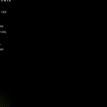
и
 где
ры
том,
1
,
цы