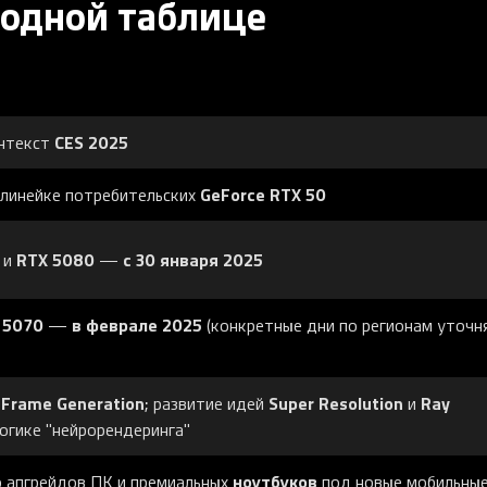
 одной таблице
CES 2025
онтекст
GeForce RTX 50
линейке потребительских
RTX 5080
с 30 января 2025
и
—
 5070
в феврале 2025
—
(конкретные дни по регионам уточн
 Frame Generation
Super Resolution
Ray
; развитие идей
и
огике "нейрорендеринга"
ноутбуков
 апгрейдов ПК и премиальных
под новые мобильны