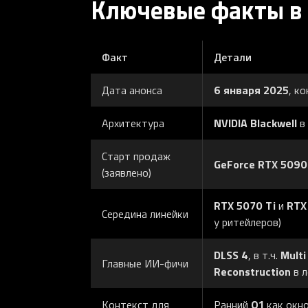
Ключевые факты в
Факт
Детали
6 января 2025
Дата анонса
, к
NVIDIA Blackwell
Архитектура
в 
Старт продаж
GeForce RTX 5090
(заявлено)
RTX 5070 Ti
RTX
и
Середина линейки
у ритейлеров)
DLSS 4
Multi
, в т.ч.
Главные ИИ-фичи
Reconstruction
в л
Q1
Контекст для
Ранний
как окно