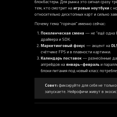
блокбастеры. Для рынка это сигнал сразу т
игровые ноутбуки
тем, кто смотрит на
с н
относительно десктопных карт и сильно зав
Почему тема "горячая" именно сейчас:
Поколенческая смена
— не "ещё одна 8
драйвера и SDK.
Маркетинговый фокус
DL
— акцент на
счётчике FPS и в плавности картинки.
Календарь поставок
— разнесённые дат
январь–февраль
апгрейдов на
и паралл
блоки питания под новый класс потребле
Совет:
фиксируйте для себя не только 
запускаете. Нейрофичи живут в экосис