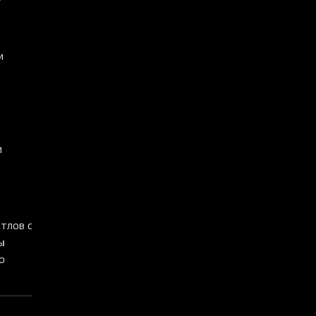
и
м
йтлов с
ы
о