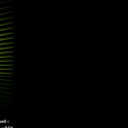
ell
с
RTX