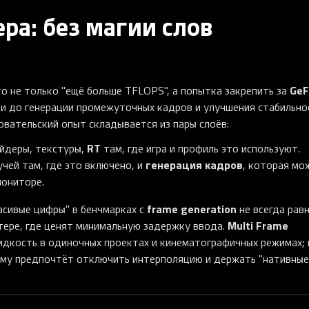
ера: без магии слов
GeF
о не только "ещё больше TFLOPS", а попытка закрепить за
ки до генерации промежуточных кадров и улучшения стабильно
овательский опыт складывается из пары слоёв:
RT
йдеры, текстуры,
там, где игра и профиль это используют.
генерация кадров
чей там, где это включено, и
, которая мо
мониторе.
frame generation
асивые цифры" в бенчмарках с
не всегда рав
Multi Frame
ере, где ценят минимальную задержку ввода.
дкость в одиночных проектах и кинематографичных режимах; 
ему предпочтёт отключить интерполяцию и держать "нативные