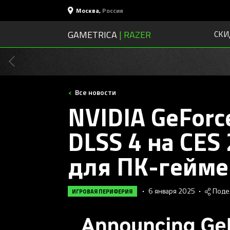
Москва
,
Россия
GAMETRICA
| RAZER
СКИ
Все новости
NVIDIA GeForce
DLSS 4 на CES
для ПК-гейме
•
6 января 2025
•
Поде
ИГРОВАЯ ПЕРИФЕРИЯ