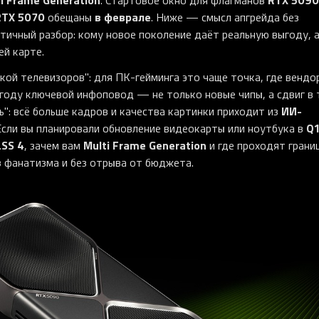
. Стартовое окно для флагманов
RTX 5070
в феврале
обещаны
. Ниже — смысл апгрейда без
тичный разбор: кому новое поколение даёт реальную выгоду, а
ей карте.
кой телевизоров": для ПК-гейминга это чаще точка, где вендо
году ключевой инфоповод — не только новые чипы, а сдвиг в 
ИИ-
": всё больше кадров и качества картинки приходит из
Q
Если вы планировали обновление видеокарты или ноутбука в
LSS 4
Multi Frame Generation
, зачем вам
и где проходят грани
з фанатизма и без отрыва от бюджета.