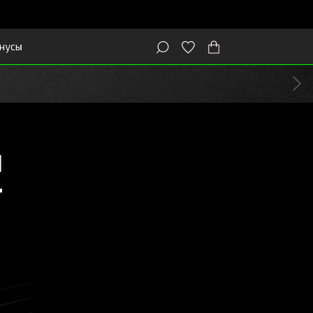
нусы
и
т