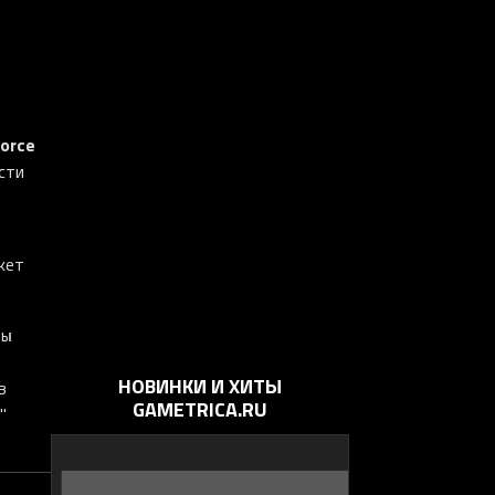
orce
сти
жет
ны
НОВИНКИ И ХИТЫ
в
GAMETRICA.RU
"