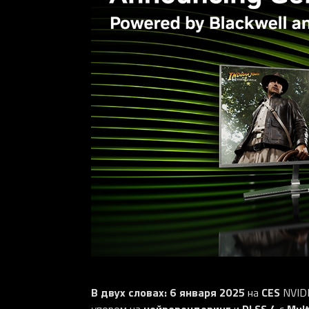
В двух словах:
6 января 2025
CES
на
NVIDI
нейрорендеринг
DLSS 4
Mult