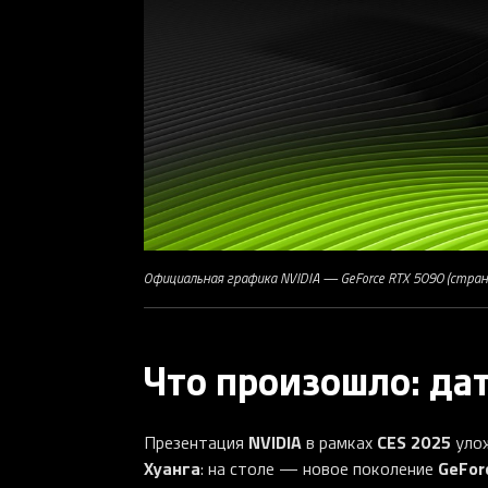
Официальная графика NVIDIA — GeForce RTX 5090 (страни
Что произошло: да
NVIDIA
CES 2025
Презентация
в рамках
улож
Хуанга
GeFor
: на столе — новое поколение