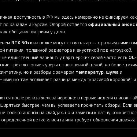
личная доступность в РФ мы здесь намеренно не фиксируем как
официальный анонс
ют по каналам и курсам. Опорой остаётся
 как обещание витрины у дома.
RTX 50xx
менем
на полке могут стоять карты с разным лимитом
кой питания, толщиной радиатора и акустикой под нагрузкой.
OC
 не единственный вариант: у партнёрских серий часто есть
-
тские трёхслотовые кулеры с завышенной ценой, но более тихи
температур
шума
синтетику, но и разборы с замером
,
и
— именно там всплывает разница между "красивой коробкой" и
тся после релиза железа неровно: в первые недели список та
ширяться быстрее, чем вы успеваете прочитать обзоры. Если в
 не только анонсы на слайдах, но и заметки к патчу конкретног
 определённой ветке клиента или требует обновления движка.