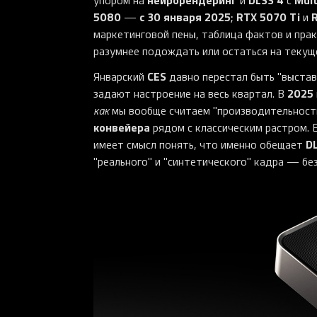
упором на
и
с
5080
с 30 января 2025
RTX 5070 Ti
—
;
и
маркетинговой пены, таблица фактов и прак
разумнее подождать или остаться на текущ
CES
Январский
давно перестал быть "выстав
2025
задают настроение на весь квартал. В
как
мы вообще считаем "производительность
конвейера
рядом с классическим растром. 
D
имеет смысл понять, что именно обещает
"реального" и "синтетического" кадра — бе