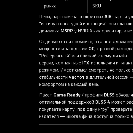
рынка
SKU
AIB
Цены, партномера конкретных
-карт и у
"истину в последней инстанции": они плава
MSRP
динамика
у NVIDIA как ориентир, а не
Отдельно стоит помнить, что под одним и
OC
мощности и заводским
, с разной развод
"Референсный" или близкий к нему дизайн —
ITX
версии, компактные
-исполнения и гиган
режимом. Имеет смысл смотреть не только 
частот
стабильности
в длительной сессии 
комфортом на каждый день.
Game Ready
DLSS
Пакет
/ профили
обновляю
DLSS 4
оптимальной поддержкой
может рас
покупаете карту "под одну игру", проверьте
издателя — иногда фича доступна только в