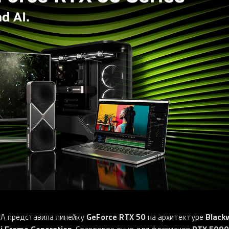
GeForce RTX 50
Blackw
A представила линейку
на архитектуре
i Frame Generation
RTX 5090