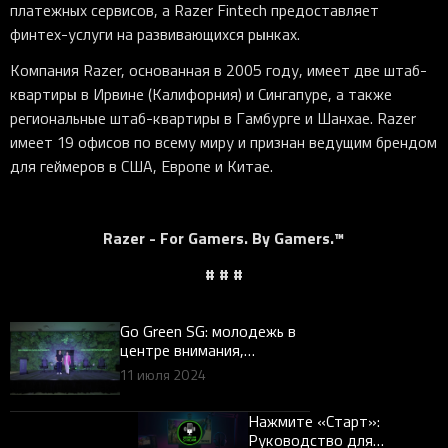
платежных сервисов, а Razer Fintech предоставляет
финтех-услуги на развивающихся рынках.
Компания Razer, основанная в 2005 году, имеет две штаб-
квартиры в Ирвине (Калифорния) и Сингапуре, а также
региональные штаб-квартиры в Гамбурге и Шанхае. Razer
имеет 19 офисов по всему миру и признан ведущим брендом
для геймеров в США, Европе и Китае.
Razer - For Gamers. By Gamers.™
# # #
Go Green SG: молодежь в
центре внимания,
поскольку Razer выводит
11 июля 2024
Сингапур на передовые
позиции в глобальном
Нажмите «Старт»:
движении за экологию
Руководство для