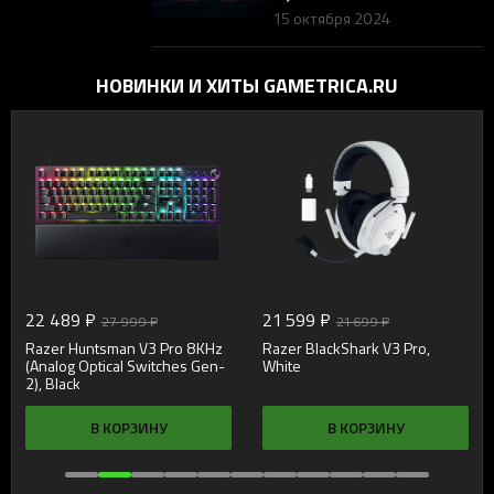
начинающих по стримингу
15 октября 2024
для геймеров
НОВИНКИ И ХИТЫ GAMETRICA.RU
22 489 ₽
21 599 ₽
27 999 ₽
21 699 ₽
Razer Huntsman V3 Pro 8KHz
Razer BlackShark V3 Pro,
(Analog Optical Switches Gen-
White
2), Black
В КОРЗИНУ
В КОРЗИНУ