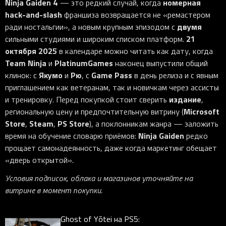
Ninja Gaiden 4
номерная
— это редкий случай, когда
hack-and-slash
франшиза возвращается не «ремастером
двумя
ради ностальгии», а новым крупным эпизодом с
21
сильными студиями и широким списком платформ.
октября 2025
в календаре можно читать как дату, когда
Team Ninja
PlatinumGames
и
наконец выпустили общий
Якумо
Рю
Game Pass
клинок: с
и
, с
в день релиза и с явным
приглашением как ветеранам, так и новичкам через ассисты
издание
и тренировку. Перед покупкой стоит сверить
,
Microsoft
региональную цену и предпочтительную витрину (
Store
Steam
PS Store
,
,
), а поклонникам жанра — заложить
Ninja Gaiden
время на обучение словарю приёмов:
редко
прощает самонадеянность, даже когда маркетинг обещает
«дверь открытой».
Условия подписок, облака и магазинов уточняйте на
витрине в момент покупки.
Ghost of Yōtei на PS5: