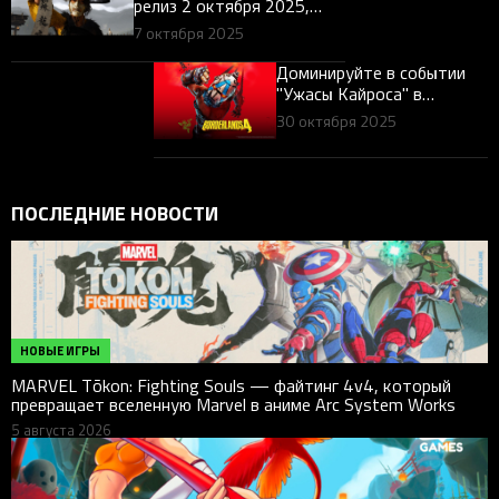
релиз 2 октября 2025,
Эдзо и «Шестёрка Ётэй»
7 октября 2025
— разбор для геймеров
Доминируйте в событии
"Ужасы Кайроса" в
Borderlands 4 с
30 октября 2025
оборудованием Razer
ПОСЛЕДНИЕ НОВОСТИ
НОВЫЕ ИГРЫ
MARVEL Tōkon: Fighting Souls — файтинг 4v4, который
превращает вселенную Marvel в аниме Arc System Works
5 августа 2026