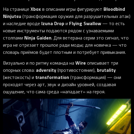
Xbox
Bloodbind
На странице
в описании игры фигурируют
Ninjutsu
(трансформация оружия для разрушительных атак)
Izuna Drop
Flying Swallow
и наследие вроде
и
— то есть
новые инструменты подаются рядом с узнаваемыми
Ninja Gaiden
столпами
. Для ветерана серии это сигнал, что
игра не отрезает прошлое ради моды; для новичка — что
словарь приёмов будет плотным и потребует привыкания.
Wire
Визуально и по ритму команда на
описывает три
adversity
brutality
опорных слова:
(противостояние),
transformation
(жестокость) и
(трансформация) — они
проходят через арт, звук и дизайн уровней, создавая
ощущение, что сама среда «нападает» на героя.