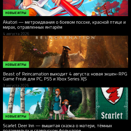
НОВЫЕ ИГРЫ
Akatori — метроидвания о боевом посохе, красной птице и
мирах, отравленных янтарём
4 августа 2026
НОВЫЕ ИГРЫ
Beast of Reincarnation выходит 4 августа: новая экшен-RPG
Game Freak для PC, PS5 и Xbox Series X|S
3 августа 2026
НОВЫЕ ИГРЫ
Scarlet Deer Inn — вышитая сказка о матери, тёмных
подземельях и славянском фольклоре