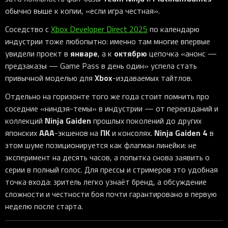
обычно выше к копии, «если игра честная».
Соседство с
Xbox Developer Direct 2025
по календарю
индустрии тоже любопытно: именно там многие впервые
январе
октябрю
увидели проект в
, а к
цепочка «анонс —
предзаказы — Game Pass в день один» успела стать
Xbox
привычной моделью для
-издаваемых тайтлов.
Отдельно на горизонте того же года стоит помнить про
соседние «ниндзя-темы» в индустрии — от переизданий и
Ninja Gaiden
коллекций
прошлых поколений до других
AAA
ПК
Ninja Gaiden 4
японских
-экшенов на
и консолях.
в
этом шуме позиционируется как флагман линейки: не
эксперимент на десять часов, а попытка снова заявить о
серии в полный голос. Для прессы и стримеров это удобная
точка входа: зритель легко узнаёт бренд, а обсуждение
сложности и честности боя почти гарантировано в первую
неделю после старта.