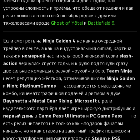
зачем в одном проекте соединили две студии, как
устроены сложность и приёмы, что обещают издания и как
релиз ложится в плотный октябрь рядом с другими
тяжеловесами вроде
Ghost of Yōtei
и
Battlefield 6
.
Ninja Gaiden 4
Если смотреть на
не как на очередной
трейлер в ленте, а как на индустриальный сигнал, картина
номерной
slash-
такая: к
части культовой японской серии
action
вернулись спустя годы, и к рулю подтянули сразу
Team Ninja
две сильные команды с разной «рукой» в бою.
Ninja Gaiden
несёт репутацию жёсткой, отзывчивой школы
Nioh
PlatinumGames
и
;
— ассоциируется с насыщенными
комбо, кинематографичной подачей и ритмом в духе
Bayonetta
Metal Gear Rising
Microsoft
и
.
в роли
издательского партнёра даёт игре широкую дистрибуцию и
первый день
Game Pass Ultimate
PC Game Pass
в
и
— то
есть релиз читается не только как «подарок фанатам
ниндзя», но и как ставка на заметный трафик подписок и
Steam
PS5
кросс-платформенный охват вплоть до
и
.