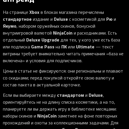
Xbox
На странице
в блоках магазина перечислены
стандартное
Deluxe
Рю
издание и
с косметикой для
и
Якумо
, набором оружейных скинов, бонусной
NinjaCoin
внутриигровой валютой
и расходниками. Есть
Deluxe Upgrade
отдельный
для тех, у кого уже есть база
Game Pass
ПК
Ultimate
или подписка
на
или
— текст
витрины требует внимательно читать примечания «база не
включена» и условия для подписчиков.
Цены в статье не фиксируются: они региональны и плавают
со скидками; перед покупкой откройте свою валюту и
состав пакета в актуальной карточке.
стандартом
Deluxe
Если вы выбираете между
и
,
ориентируйтесь не на длину списка косметики, а на то,
планируете ли вы держать игру в библиотеке месяцами:
NinjaCoin
наборы скинов и
заметнее на фоне повторных
прохождений и охоты за коллекционными задачами. Для