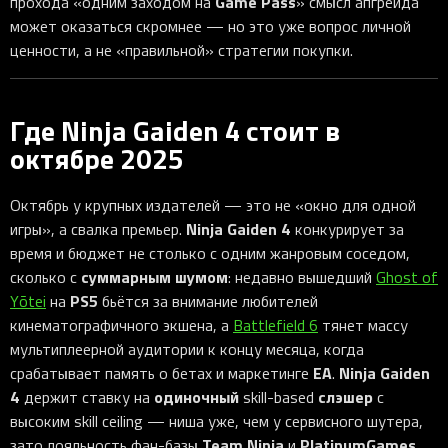
Game Pass
прохода «одним заходом на
» смысл апгрейда
может оказаться скромнее — но это уже вопрос личной
ценности, а не «правильной» стратегии покупки.
Где Ninja Gaiden 4 стоит в
октябре 2025
Октябрь у крупных издателей — это не «окно для одной
Ninja Gaiden 4
игры», а свалка премьер.
конкурирует за
время и бюджет не столько с одним жанровым соседом,
суммарным шумом
сколько с
: недавно вышедший
Ghost of
PS5
Yōtei
на
бьётся за внимание любителей
кинематографичного экшена, а
Battlefield 6
тянет массу
мультиплеерной аудитории к концу месяца, когда
EA
Ninja Gaiden
срабатывает память о бетах и маркетинге
.
4
одиночный
слэшер
держит ставку на
skill-based
с
высоким skill ceiling — ниша уже, чем у сервисного шутера,
Team Ninja
PlatinumGames
зато лояльность фан-базы
и