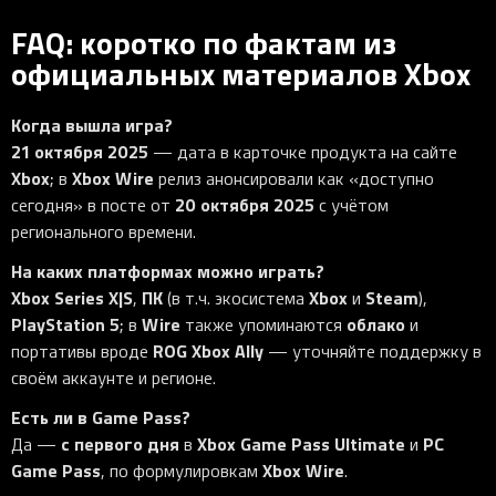
FAQ: коротко по фактам из
официальных материалов Xbox
Когда вышла игра?
21 октября 2025
— дата в карточке продукта на сайте
Xbox
Xbox Wire
; в
релиз анонсировали как «доступно
20 октября 2025
сегодня» в посте от
с учётом
регионального времени.
На каких платформах можно играть?
Xbox Series X|S
ПК
Xbox
Steam
,
(в т.ч. экосистема
и
),
PlayStation 5
Wire
облако
; в
также упоминаются
и
ROG Xbox Ally
портативы вроде
— уточняйте поддержку в
своём аккаунте и регионе.
Есть ли в Game Pass?
с первого дня
Xbox Game Pass Ultimate
PC
Да —
в
и
Game Pass
Xbox Wire
, по формулировкам
.