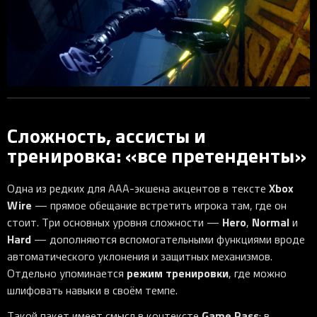
Сложность, ассисты и
тренировка: «все претенденты»
Xbox
Одна из редких для AAA-экшена акцентов в тексте
Wire
— прямое обещание встретить игрока там, где он
Hero
Normal
стоит. Три основных уровня сложности —
,
и
Hard
— дополняются вспомогательными функциями вроде
автоматического уклонения и защитных механизмов.
режим тренировки
Отдельно упоминается
, где можно
шлифовать навыки в своём темпе.
Game Pass
Такой пакет имеет смысл в контексте
: в