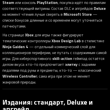
Steam
PlayStation
или консоль
, покупка идёт по правилам
Deluxe
соответствующей витрины. Состав DLC и апгрейдов
Microsoft Store
на момент чтения лучше сверять в
—
списки бонусов длинные и со временем могут уточняться
патчноутами.
Xbox
На странице
для игры также фигурируют
Xbox Design Lab
тематические контроллеры
в стилистике
Ninja Gaiden 4
— отдельный коммерческий слой для
коллекционеров периферии, не путать с содержимым самой
skill-action
игры. Для киберспортивного
геймпад остаётся
элитку
делом вкуса: кто-то предпочитает
с задними
педалями под руны и предметы, кто-то — классический
Wireless Controller
; сама игра при этом не меняет
жанровой природы.
Издания: стандарт, Deluxe и
апгрейд