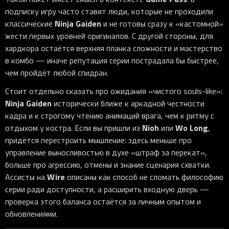
подписку игру часто ставят люди, которые не проходили
Ninja Gaiden
классические
и не готовы сразу к «кастомной»
жести первых уровней оригиналов. С другой стороны, для
хардкора остаётся верхняя планка сложности и мастерство
в комбо — иначе репутация серии пострадала бы быстрее,
чем пройдёт любой спидран.
Стоит отдельно сказать про ожидания «чистого souls-like»:
Ninja Gaiden
исторически ближе к аркадной честности
кадра и к строгому чтению анимаций врага, чем к ритму с
Nioh
Wo Long
отдыхом у костра. Если вы пришли из
или
,
придётся перестроить мышление: здесь меньше про
управление выносливостью в духе «штраф за перекат»,
больше про агрессию, отмены и знание сценария схватки.
Wire
Ассисты на
описаны как способ не сломать философию
серии ради доступности, а расширить входную дверь —
проверка этого баланса остаётся за личным опытом и
обновлениями.