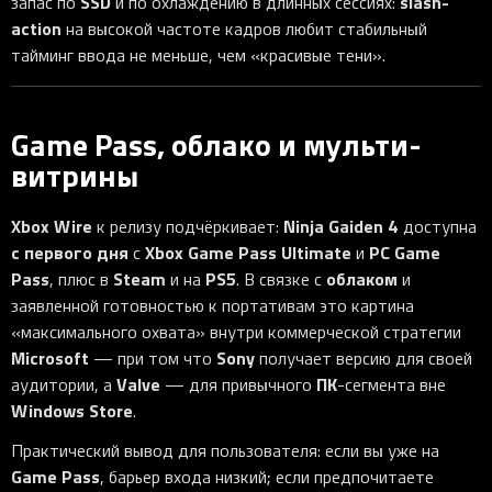
SSD
slash-
запас по
и по охлаждению в длинных сессиях:
action
на высокой частоте кадров любит стабильный
тайминг ввода не меньше, чем «красивые тени».
Game Pass, облако и мульти-
витрины
Xbox Wire
Ninja Gaiden 4
к релизу подчёркивает:
доступна
с первого дня
Xbox Game Pass Ultimate
PC Game
с
и
Pass
Steam
PS5
облаком
, плюс в
и на
. В связке с
и
заявленной готовностью к портативам это картина
«максимального охвата» внутри коммерческой стратегии
Microsoft
Sony
— при том что
получает версию для своей
Valve
ПК
аудитории, а
— для привычного
-сегмента вне
Windows Store
.
Практический вывод для пользователя: если вы уже на
Game Pass
, барьер входа низкий; если предпочитаете