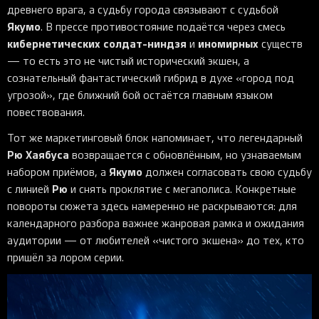
древнего врага, а судьбу города связывают с судьбой
Якумо
. В прессе противостояние подаётся через смесь
кибернетических солдат-ниндзя
иномирных
и
существ
— то есть это не чистый исторический экшен, а
сознательный фантастический гибрид в духе «город под
угрозой», где ближний бой остаётся главным языком
повествования.
Тот же маркетинговый блок напоминает, что легендарный
Рю Хаябуса
возвращается с обновлённым, но узнаваемым
Якумо
набором приёмов, а
должен согласовать свою судьбу
Рю
с линией
и снять проклятие с мегаполиса. Конкретные
повороты сюжета здесь намеренно не раскрываются: для
календарного разбора важнее жанровая рамка и ожидания
аудитории — от любителей «чистого экшена» до тех, кто
пришёл за лором серии.