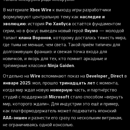
Xbox Wire
В материале
к выходу игры разработчики
наследие и
формулируют центральную тему как
эволюцию
Рю Хаябуса
: история
остаётся фундаментом
Якумо
серии, но в фокус выведен новый герой
— молодой
клана Воронов
талант
, которому досталась тяжесть мира,
где тьмы не меньше, чем света. Такой приём типичен для
долгоживущих франшиз: и свежая точка входа для
новичков, и якорь для тех, кто помнит аркадные и
Ninja Gaiden
трёхмерные классики
.
Wire
Developer_Direct
Отдельно на
вспоминают показ на
в
январе 2025
тринадцать лет
: мол, прошло
с момента,
номерную
когда мир ждал новую
часть, и партнёрство
Microsoft
студий с поддержкой
стало способом «вернуть
мир, которого ждали». Для индустрии это ещё и пример,
как платформодержатель может подхватить японский
AAA-экшен
и разнести его сразу по нескольким витринам,
не ограничиваясь одной консолью.