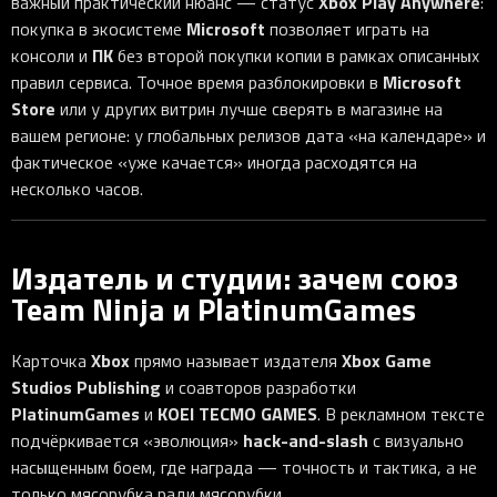
Xbox Play Anywhere
важный практический нюанс — статус
:
Microsoft
покупка в экосистеме
позволяет играть на
ПК
консоли и
без второй покупки копии в рамках описанных
Microsoft
правил сервиса. Точное время разблокировки в
Store
или у других витрин лучше сверять в магазине на
вашем регионе: у глобальных релизов дата «на календаре» и
фактическое «уже качается» иногда расходятся на
несколько часов.
Издатель и студии: зачем союз
Team Ninja и PlatinumGames
Xbox
Xbox Game
Карточка
прямо называет издателя
Studios Publishing
и соавторов разработки
PlatinumGames
KOEI TECMO GAMES
и
. В рекламном тексте
hack-and-slash
подчёркивается «эволюция»
с визуально
насыщенным боем, где награда — точность и тактика, а не
только мясорубка ради мясорубки.