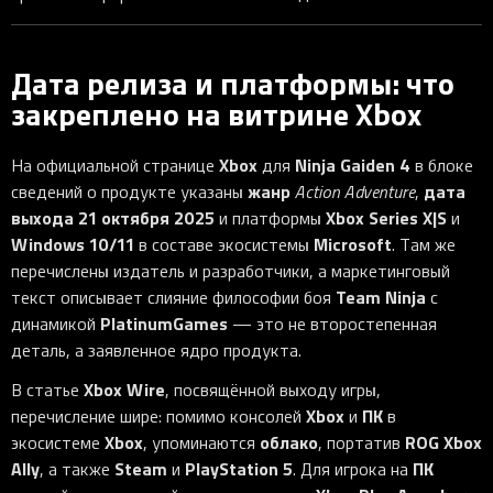
Дата релиза и платформы: что
закреплено на витрине Xbox
Xbox
Ninja Gaiden 4
На официальной странице
для
в блоке
жанр
дата
сведений о продукте указаны
Action Adventure
,
выхода
21 октября 2025
Xbox Series X|S
и платформы
и
Windows 10/11
Microsoft
в составе экосистемы
. Там же
перечислены издатель и разработчики, а маркетинговый
Team Ninja
текст описывает слияние философии боя
с
PlatinumGames
динамикой
— это не второстепенная
деталь, а заявленное ядро продукта.
Xbox Wire
В статье
, посвящённой выходу игры,
Xbox
ПК
перечисление шире: помимо консолей
и
в
Xbox
облако
ROG Xbox
экосистеме
, упоминаются
, портатив
Ally
Steam
PlayStation 5
ПК
, а также
и
. Для игрока на