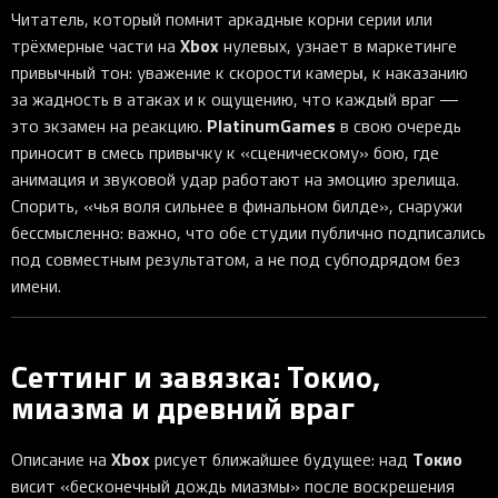
Читатель, который помнит аркадные корни серии или
Xbox
трёхмерные части на
нулевых, узнает в маркетинге
привычный тон: уважение к скорости камеры, к наказанию
за жадность в атаках и к ощущению, что каждый враг —
PlatinumGames
это экзамен на реакцию.
в свою очередь
приносит в смесь привычку к «сценическому» бою, где
анимация и звуковой удар работают на эмоцию зрелища.
Спорить, «чья воля сильнее в финальном билде», снаружи
бессмысленно: важно, что обе студии публично подписались
под совместным результатом, а не под субподрядом без
имени.
Сеттинг и завязка: Токио,
миазма и древний враг
Xbox
Токио
Описание на
рисует ближайшее будущее: над
висит «бесконечный дождь миазмы» после воскрешения