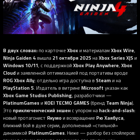
iOS-приложения
Рюкзаки
Pro Click
Tartarus
Hammerhead
Wireless Control Pod
Kraken Kitty
Goliathus
Pro Click V2
Киберспорт
Аксессуары
Аксессуары
Аксессуары для мышей
Аксессуары для клавиатур
Аксессуары для аудио
Kiyo
Firefly
Pro Click V2 Vertical
Игровые ивенты
Коллаборации
Новинки
Игровые мыши
Все клавиатуры
Все аудио для ПК
Контроллеры
HyperFlux V2
Pro Type Ergo
Софт
Освещение
Strider
Pro Type
Synapse 4
Ripsaw
Sphex
Pro Glide XXL
Synapse 3
В двух словах:
Xbox
Xbox Wire
по карточке
и материалам
,
Все устройства
Gigantus
Chroma™ RGB
Ninja Gaiden 4
21 октября 2025
Xbox Series X|S
вышла
на
и
Windows 10/11
Xbox Play Anywhere
Xbox
, с поддержкой
,
Pro Glide
THX Spatial
Cloud
и заявленной оптимизацией под портативы вроде
7.1 Sound
ROG Xbox Ally
Steam
; отдельно игра доступна в
и на
PlayStation 5
Microsoft
. Издатель в витрине
указан как
Synapse 2 Legacy
Xbox Game Studios Publishing
, разработчики —
Virtual Ring Light
PlatinumGames
KOEI TECMO GAMES
Team Ninja
и
(бренд
).
Razer Axon
приключенческий экшен
hack-and-slash
Это
с упором на
:
Якумо
Рю Хаябуса
новый протагонист
и возвращение
,
Streamer Companion App
ближний бой в духе серии, дополненный «стильной»
Cortex
PlatinumGames
динамикой
. Ниже — разбор без спойлеров: