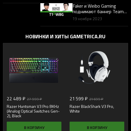
любимых мышей
Faker и Weibo Gaming
поднимают баннер Team
Razer на чемпионате мира
19 ноября 2023
2023 года
НОВИНКИ И ХИТЫ GAMETRICA.RU
22 489 ₽
21 599 ₽
27 999 ₽
21 699 ₽
Razer Huntsman V3 Pro 8KHz
Razer BlackShark V3 Pro,
(Analog Optical Switches Gen-
White
2), Black
В КОРЗИНУ
В КОРЗИНУ