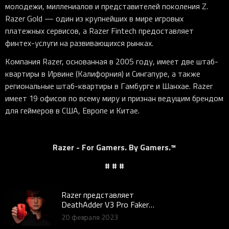
молодежи, миллениалов и представителей поколения Z.
Razer Gold — один из крупнейших в мире игровых
платежных сервисов, а Razer Fintech предоставляет
финтех-услуги на развивающихся рынках.
Компания Razer, основанная в 2005 году, имеет две штаб-
квартиры в Ирвине (Калифорния) и Сингапуре, а также
региональные штаб-квартиры в Гамбурге и Шанхае. Razer
имеет 19 офисов по всему миру и признан ведущим брендом
для геймеров в США, Европе и Китае.
Razer - For Gamers. By Gamers.™
# # #
Razer представляет
DeathAdder V3 Pro Faker
Edition и DeathAdder V3 в
20 февраля 2023
культовой линейке