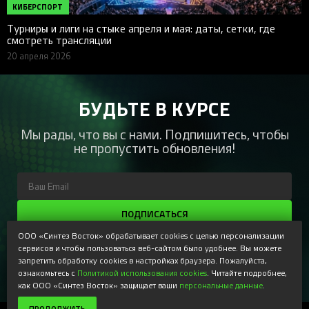
КИБЕРСПОРТ
Турниры и лиги на стыке апреля и мая: даты, сетки, где
смотреть трансляции
20 апреля 2026
БУДЬТЕ В КУРСЕ
Мы рады, что вы с нами. Подпишитесь, чтобы
не пропустить обновления!
ПОДПИСАТЬСЯ
ООО «Синтез Восток» обрабатывает cookies с целью персонализации
Регистрируясь, Вы соглашаетесь получать наши
информационные рассылки и специальные предложения,
сервисов и чтобы пользоваться веб-сайтом было удобнее. Вы можете
доступные только для подписчиков. Ознакомьтесь с нашей
запретить обработку cookies в настройках браузера. Пожалуйста,
Политикой конфиденциальности
ознакомьтесь с
Политикой использования cookies
. Читайте подробнее,
как ООО «Синтез Восток» защищает ваши
персональные данные
.
ПРОДОЛЖИТЬ