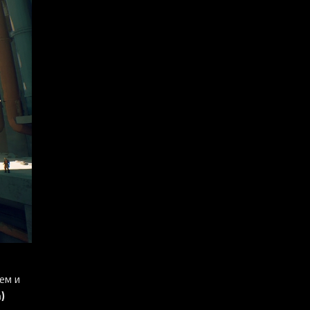
ем и
)