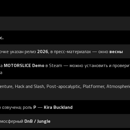
c.
2026
весны
точке указан релиз
, в пресс-материалах — окно
MOTORSLICE Demo
ца
в Steam — можно установить и провери
а
enture, Hack and Slash, Post-apocalyptic, Platformer, Atmospheri
P
Kira Buckland
 озвучена; роль
—
DnB / Jungle
мосферный