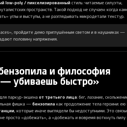
й low-poly / пикселизированный
стиль: читаемые силуэты,
руталистских пространств. Такой подход не случаен: когда кам
ть» углы и выступы, а не разглядывать микродетали текстур.
spaces», пройдите демо приглушённым светом и в наушниках —
задают половину напряжения.
 бензопила и философия
 — убиваешь быстро»
от третьего лица
 для паркур-экшена
: бег, лазание, скольжени
бензопила
тельная фишка —
как продолжение тела героини: ею 
танции
, которые иначе выглядели бы недоступными. Это связ
 не просто «добежать», а «добежать и вовремя воткнуть пилу 