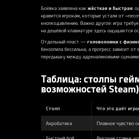
жёсткая и быстрая
Боёвка заявлена как
: 
нравится игрокам, которые устали от «песо
кнопкодавлению. Важно другое: игра требу
на дешёвой клавиатуре здесь ощущаются ос
головоломки с физик
Отдельный пласт —
бензопила бессильна, а прогресс зависит о
передышку между адреналиновыми сценами
Таблица: столпы гей
возможностей Steam)
Столп
Что это даёт игро
Акробатика
Плавное чувство с
Быстрый бой
Высокие ставки, к