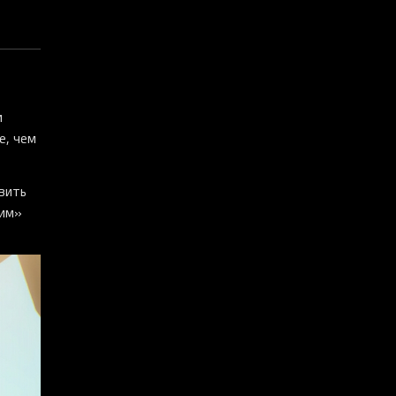
и
е, чем
вить
ким»