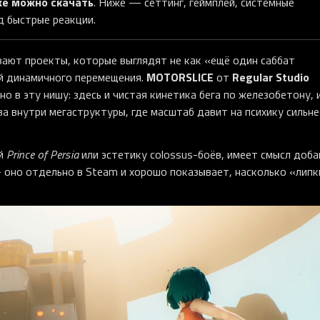
е можно скачать
. Ниже — сеттинг, геймплей, системные
д быстрые реакции.
вают проекты, которые выглядят не как «ещё один саббат
MOTORSLICE
Regular Studio
ей динамичного перемещения.
от
но в эту нишу: здесь и чистая кинетика бега по железобетону, 
а внутри мегаструктуры, где масштаб давит на психику сильне
ий
Prince of Persia
или эстетику colossus-боёв, имеет смысл доба
— оно отдельно в Steam и хорошо показывает, насколько «лип