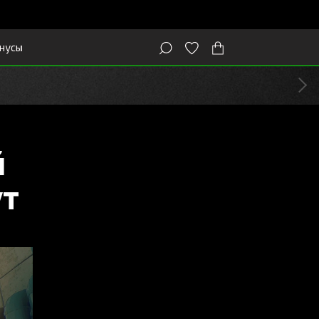
нусы
й
ут