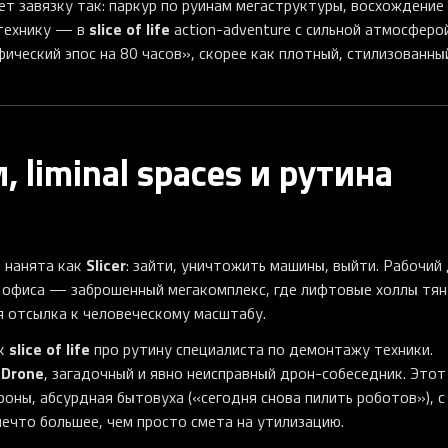
т завязку так: паркур по руинам мегаструктуры, восхождение
slice of life
 технику — в
action-adventure с сильной атмосферо
фический эпос на 80 часов», скорее как плотный, стилизованны
 liminal spaces и рутина
Slicer
а нанята как
: зайти, уничтожить машины, выйти. Рабочий 
 офиса — заброшенный мегакомплекс, где лифтовые холлы тян
я отсылка к человеческому масштабу.
slice of life
ак
про рутину специалиста по демонтажу техники.
 Drone
, загадочный и явно неисправный дрон-собеседник. Этот
роны, абсурдная бытовуха («сегодня снова пилить роботов»), с
ечто большее, чем просто смета на утилизацию.