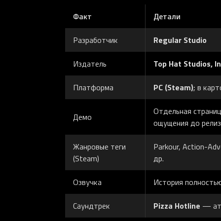
Факт
Детали
Regular Studio
Разработчик
Top Hat Studios, In
Издатель
PC (Steam)
Платформа
; в кар
Отдельная страни
Демо
ощущения до релиз
Жанровые теги
Parkour, Action-Adv
(Steam)
др.
Озвучка
История полностью
Pizza Hotline
Саундтрек
— ат