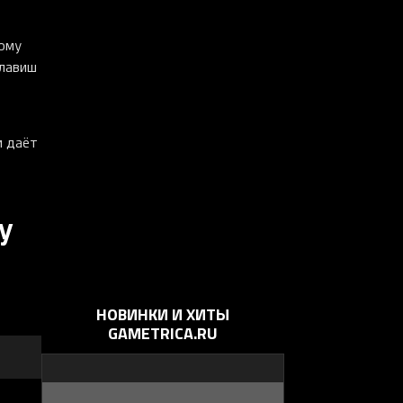
ному
клавиш
и даёт
у
НОВИНКИ И ХИТЫ
GAMETRICA.RU