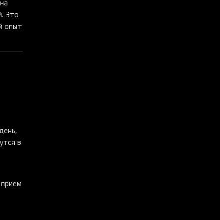
 на
й. Это
й опыт
день,
утся в
 приём