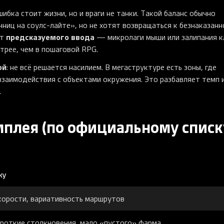
ошибка стоит жизни, но и враги не танки. Такой баланс обычно
чниц на соулс-лайте», но не хотят возвращаться к безнаказан
предсказуемого ввода
ет
— микролаги мыши или залипания 
трее, чем в пошаговой RPG.
ой
: не всё решается насилием. В мегаструктуре есть зоны, где
т взаимодействия с объектами окружения. Это разбавляет темп 
.
мплея (по официальному списк
ку
корости, вариативность маршрутов
ороткие столкновения, мало «пустого» фарма