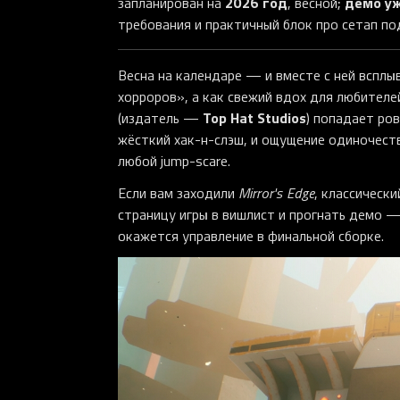
2026 год
демо уж
запланирован на
, весной;
требования и практичный блок про сетап по
Весна на календаре — и вместе с ней всплы
хорроров», а как свежий вдох для любител
Top Hat Studios
(издатель —
) попадает ров
жёсткий хак-н-слэш, и ощущение одиночеств
любой jump-scare.
Если вам заходили
Mirror's Edge
, классическ
страницу игры в вишлист и прогнать демо 
окажется управление в финальной сборке.