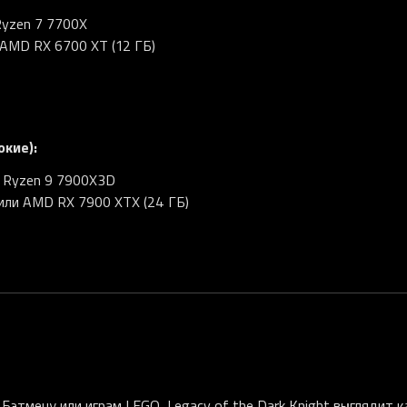
Ryzen 7 7700X
 AMD RX 6700 XT (12 ГБ)
окие):
D Ryzen 9 7900X3D
 или AMD RX 7900 XTX (24 ГБ)
 Бэтмену или играм LEGO, Legacy of the Dark Knight выглядит к