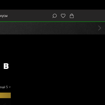
нусы
 в
ещё 5