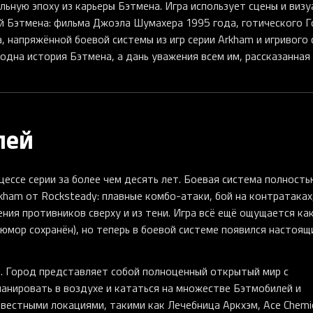
льную эпоху из карьеры Бэтмена. Игра использует сцены и виз
й Бэтмена: фильма Джоэла Шумахера 1995 года, готического 
, напряжённой боевой системы из игр серии Arkham и игривого 
 одна история Бэтмена, а дань уважения всем им, рассказанная
лей
цессе серии за более чем десять лет. Боевая система полность
kham от Rocksteady: плавные комбо-атаки, бой на контратаках
ния противников сверху и из тени. Игра всё ещё ощущается ка
юмор сохранён), но теперь в боевой системе появился настоящ
. Город представляет собой полноценный открытый мир с
анировать в воздухе и кататься на множестве Бэтмобилей и
стными локациями, такими как Лечебница Аркхэм, Ace Chemic