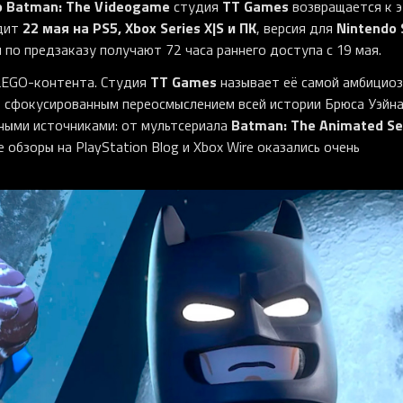
o Batman: The Videogame
TT Games
студия
возвращается к 
22 мая на PS5, Xbox Series X|S и ПК
Nintendo 
дит
, версия для
по предзаказу получают 72 часа раннего доступа с 19 мая.
TT Games
 LEGO-контента. Студия
называет её самой амбицио
 сфокусированным переосмыслением всей истории Брюса Уэйна
Batman: The Animated Se
ными источниками: от мультсериала
е обзоры на PlayStation Blog и Xbox Wire оказались очень