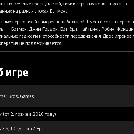
ют пресечение преступлений, поиск скрытых коллекционных
нных на разных эпохах Бэтмена.
ельных персонажей намеренно небольшой. Вместо сотен персон
мь — Бэтмен, Джим Гордон, Бэтгёрл, Найтвинг, Робин, Женщин
никальные гаджеты и способности передвижения. Двое игроков 
оператив не поддерживается.
б игре
ner Bros. Games
itch 2: позже в 2026 году)
 X|S, PC (Steam / Epic)