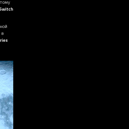
этому
Switch
зной
 в
ries