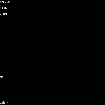
уальные
Готэма
стиля
ю
,
к
ий
als и