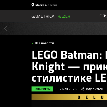
Москва
,
Россия
GAMETRICA
| RAZER
СКИ
Все новости
LEGO Batman: L
Knight — при
стилистике L
•
12 мая 2026
•
Поделиться
НОВЫЕ ИГРЫ