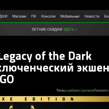
ДКИ
Магазин
ПК
Консоли
Мобильные
Новости
Бо
ЛЕТНИЕ СКИДКИ
ЗДЕСЬ >
egacy of the Dark
ключенческий экшен
EGO
Теги:
pc
дайджест
релизы
Показать 