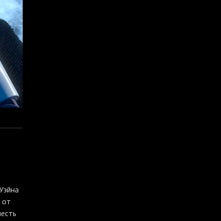
Уэйна
 от
шесть