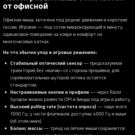
от офисной
Офисная мышь заточена под редкие движения и короткие
сессии. Игровая — под сотни микрокоррекций в минуту,
одинаковое поведение на ковре и комфорт на
многочасовых катках.
На что обычно упор в игровых решениях:
Стабильный оптический сенсор
— предсказуемая
траектория без «магии» со стороны прошивки; для
соревновательных шутеров оптика остаётся
стандартом.
Настраиваемые кнопки и профили
— через Razer
Synapse можно развести DPI и бинды под игры и работу.
Высокий polling rate (частота опроса)
— чаще всего
1000 Гц; у части флагманов доступны 4000 Гц и выше
(об этом ниже).
Баланс массы
— тренд на лёгкие мыши сохраняется: