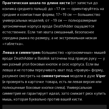
Практическая шкала по длине кисти
(от запястья до
кончика среднего пальца): до ~17 см — ориентируйтесь на
средние и компактные формы; 17–19 см — большинство
универсальных моделей; от ~19 см — полноразмерные
эргономичные корпуса вроде DeathAdder ощущаются
естественнее. Если тип хвата смешанный, безопаснее
середина рынка по размеру, а не экстремальная низкая
«таблетка».
Левша и симметрия:
большинство «эргономичных» мышей
вроде DeathAdder и Basilisk заточены под правую руку — у
них разный угол боковых кнопок и скос корпуса. Если вы
левша и не готовы переучивать хват под «правую» форму,
симметричные
Viper
разумнее смотреть на
модели в духе
(и проверять в карточке товара, есть ли левая версия или
полноценные боковые кнопки слева). Универсальная
симметрия не гарантирует идеал, зато снижает риск купить
мышь, которая буквально против вашей кисти.