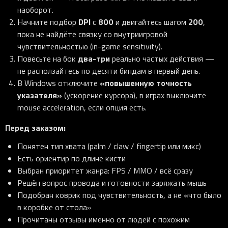
наоборот.
DPI
800
200
Начните подбор
с
и двигайтесь шагом
,
пока не найдёте связку со внутриигровой
чувствительностью (in-game sensitivity).
два-три
Повесьте на бок
реально частых действия —
не расползайтесь по десяти биндам в первый день.
«повышенную точность
В Windows отключите
указателя»
(ускорение курсора), в играх выключите
mouse acceleration, если опция есть.
Перед заказом:
Понятен тип хвата (palm / claw / fingertip или микс)
Есть ориентир по длине кисти
Выбран приоритет жанра: FPS / MMO / всё сразу
Решён вопрос провода и готовности заряжать мышь
Подобран коврик под чувствительность, а не «что было
в коробке от стола»
Прочитаны отзывы именно от людей с похожим