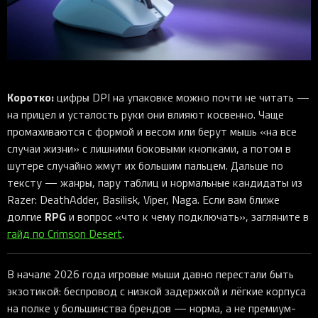
iOS-приложения
Рюкзаки
Pro Click
Tartarus
Hammerhead
Wireless Control Pod
Kraken Kitty
Goliathus
Pro Click V2
Киберспорт
Аксессуары
Аксессуары
Аксессуары для мышей
Аксессуары для клавиатур
Аксессуары для аудио
Kiyo
Firefly
Pro Click V2 Vertical
Игровые ивенты
Коллаборации
Новинки
Игровые мыши
Все клавиатуры
Все аудио для ПК
Контроллеры
HyperFlux V2
Pro Type Ergo
Софт
Освещение
Strider
Pro Type
Synapse 4
Коротко:
цифры DPI на упаковке можно почти не читать —
Ripsaw
Sphex
Pro Glide XXL
Synapse 3
на прицел и усталость руки они влияют косвенно. Чаще
Все устройства
Gigantus
Chroma™ RGB
промахиваются с формой и весом или берут мышь «на все
случаи жизни» с лишними боковыми кнопками, а потом в
Pro Glide
THX Spatial
шутере случайно жмут их большим пальцем. Дальше по
7.1 Sound
тексту — жанры, пару таблиц и нормальные кандидаты из
Razer: DeathAdder, Basilisk, Viper, Naga. Если вам ближе
Synapse 2 Legacy
RPG
долгие
и вопрос «что к чему подключать», загляните в
Virtual Ring Light
гайд по Crimson Desert
.
Razer Axon
Streamer Companion App
В начале 2026 года игровые мыши давно перестали быть
экзотикой: беспровод с низкой задержкой и лёгкие корпуса
Cortex
на полке у большинства брендов — норма, а не премиум-