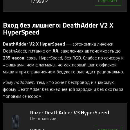
17 999 ₽
ПОДРОБНЕЕ
Вход без лишнего: DeathAdder V2 X
HyperSpeed
DeathAdder V2 X HyperSpeed
— эргономика линейки
AA
DeathAdder, питание от
, заявленная автономность до
235 часов
, связь HyperSpeed, без RGB. Слабее по сенсору и
«фишкам», чем флагманы, но как первый шаг с офисной
мыши и при ограниченном бюджете выглядит рационально.
Кому подойдёт:
тем, кто хочет беспровод и знакомую
форму DeathAdder без ежедневной зарядки и без охоты за
топовым сенсором.
Razer DeathAdder V3 HyperSpeed
Нет в наличии