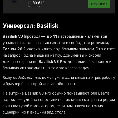
11 499 ₽
В КОРЗИНУ
12 999 ₽
Универсал: Basilisk
Basilisk V3
до 11
(провод) —
настраиваемых элементов
управления, колесо с тактильным и свободным режимом,
Focus+ 26K
, кнопка-клатч под большим пальцем. Это ответ
на запрос «одна мышь на катку, документы и скролл
Basilisk V3 Pro
длинных страниц».
добавляет беспровод и
большую автономность в том же классе задач.
Кому подойдёт:
тем, кому нужна одна мышь на игры, работу
и браузер без второй «офисной» на столе.
На витрине Basilisk V3 Pro обычно показывают оба цвета
подряд — удобно сопоставить, как мышь смотрится рядом
с клавиатурой и монитором, если вам важен не только
сценарий, но и внешний вид стола.