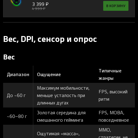
3 399 ₽
В КОРЗИНУ
4 999 ₽
Вес, DPI, сенсор и опрос
Вес
Типичные
Диапазон
Ощущение
жанры
Максимум мобильности,
FPS, высокий
До ~60 г
меньше усталость при
ритм
длинных дугах
Золотая середина для
FPS, MOBA,
~60–80 г
смешанного гейминга
повседневное
MMO,
Ощутимая «масса»,
стратегии, не