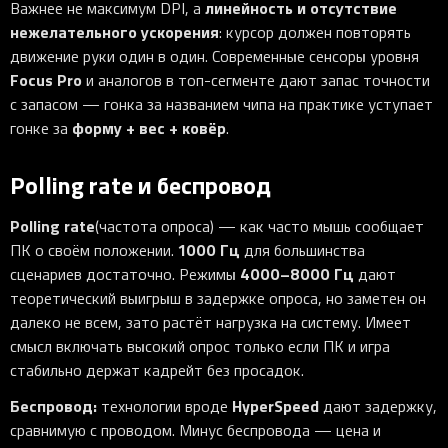
линейность и отсутствие
Важнее не максимум DPI, а
нежелательного ускорения
: курсор должен повторять
движение руки один в один. Современные сенсоры уровня
Focus Pro
и аналогов в топ-сегменте дают запас точности
с запасом — гонка за названием чипа на практике уступает
форму + вес + ковёр
гонке за
.
Polling rate и беспровод
Polling rate
(частота опроса) — как часто мышь сообщает
1000 Гц
ПК о своём положении.
для большинства
4000–8000 Гц
сценариев достаточно. Режимы
дают
теоретический выигрыш в задержке опроса, но заметен он
далеко не всем, зато растёт нагрузка на систему. Имеет
смысл включать высокий опрос только если ПК и игра
стабильно держат кадрейт без просадок.
Беспровод:
HyperSpeed
технологии вроде
дают задержку,
сравнимую с проводом. Минус беспровода — цена и