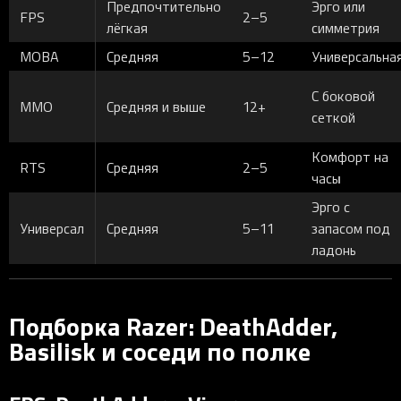
Предпочтительно
Эрго или
FPS
2–5
лёгкая
симметрия
MOBA
Средняя
5–12
Универсальна
С боковой
MMO
Средняя и выше
12+
сеткой
Комфорт на
RTS
Средняя
2–5
часы
Эрго с
Универсал
Средняя
5–11
запасом под
ладонь
Подборка Razer: DeathAdder,
Basilisk и соседи по полке