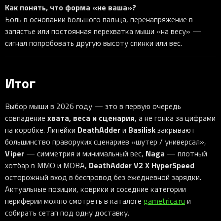
Как понять, что форма «не ваша»?
Боль в основании большого пальца, перенапряжение в
запястье или постоянная перехватка мыши «на весу» —
сигнал попробовать другую высоту спинки или вес.
Итог
Выбор мыши в 2026 году — это в первую очередь
хвата, веса и сценария
совпадение
, а не гонка за цифрами
DeathAdder
Basilisk
на коробке. Линейки
и
закрывают
большинство праворуких сценариев «шутер / универсал»,
Viper
Naga
— симметрия и минимальный вес,
— плотный
DeathAdder V2 X HyperSpeed
хотбар в MMO и MOBA,
—
осторожный вход в беспровод без ежедневной зарядки.
Актуальные позиции, коврики и соседние категории
периферии можно смотреть в каталоге
gametrica.ru
и
собирать сетап под одну доставку.