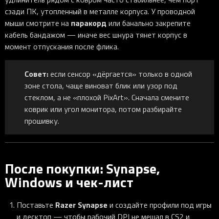
сзади ПК, утопленный в металле корпуса. У проводной
паракорд
мыши смотрите на
или банально закрепите
кабель бандажом — иначе вес шнура тянет корпус в
момент отпускания после флика.
Совет:
если сенсор «дёргается» только в одной
зоне стола, чаще виноват блик или узор под
стеклом, а не «плохой PixArt». Сначала смените
коврик или угол монитора, потом разбирайте
прошивку.
После покупки: Synapse,
Windows и чек-лист
Razer Synapse
Поставьте
и создайте профили под игры
и десктоп — чтобы рабочий DPI не мешал в CS2 и