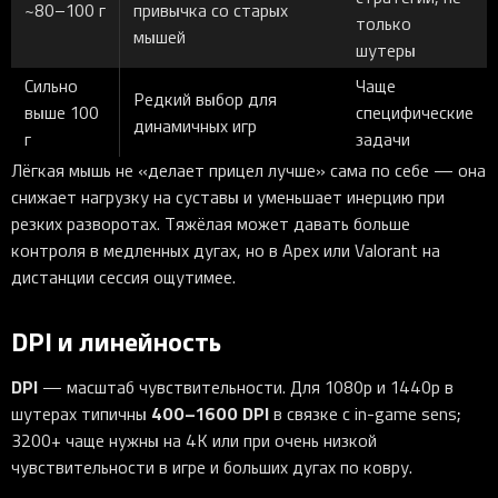
~80–100 г
привычка со старых
только
мышей
шутеры
Сильно
Чаще
Редкий выбор для
выше 100
специфические
динамичных игр
г
задачи
Лёгкая мышь не «делает прицел лучше» сама по себе — она
снижает нагрузку на суставы и уменьшает инерцию при
резких разворотах. Тяжёлая может давать больше
контроля в медленных дугах, но в Apex или Valorant на
дистанции сессия ощутимее.
DPI и линейность
DPI
— масштаб чувствительности. Для 1080p и 1440p в
400–1600 DPI
шутерах типичны
в связке с in-game sens;
3200+ чаще нужны на 4K или при очень низкой
чувствительности в игре и больших дугах по ковру.