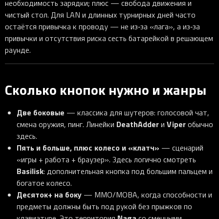
необходимость зарядки; плюс — свобода движения и
чистый стол. Для LAN и длинных турнирных дней часто
остаётся привычка к проводу — не из‑за «лага», а из‑за
привычки и отсутствия риска сесть батарейкой в решающем
раунде.
Сколько кнопок нужно и жанры
Две боковые
— классика для шутеров: голосовой чат,
DeathAdder
Viper
смена оружия, пинг. Линейки
и
обычно
здесь.
Пять и больше, плюс колесо и «клатч»
— сценарий
«игры + работа + браузер». Здесь логично смотреть
Basilisk
: дополнительная кнопка под большим пальцем и
богатое колесо.
Десяток+ на боку
— MMO/MOBA, когда способности и
предметы должны быть под рукой без прыжков по
Naga
клавиатуре. Это территория
со сменными